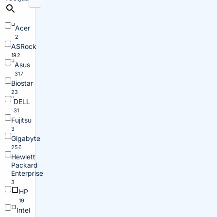
Acer
2
ASRock
192
Asus
317
Biostar
23
DELL
31
Fujitsu
3
Gigabyte
256
Hewlett
Packard
Enterprise
3
HP
19
Intel