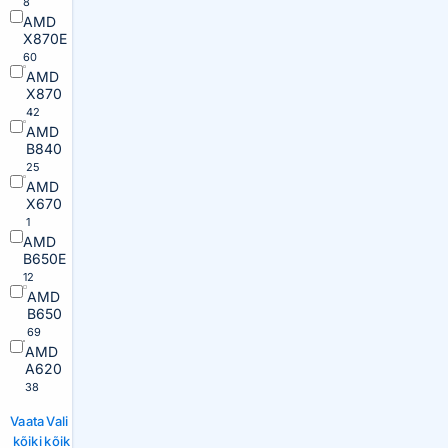
8
AMD
X870E
60
AMD
X870
42
AMD
B840
25
AMD
X670
1
AMD
B650E
12
AMD
B650
69
AMD
A620
38
Vaata
Vali
kõiki
kõik