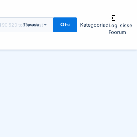
Otsi
Kategooriad
Täpsusta
Logi sisse
Foorum