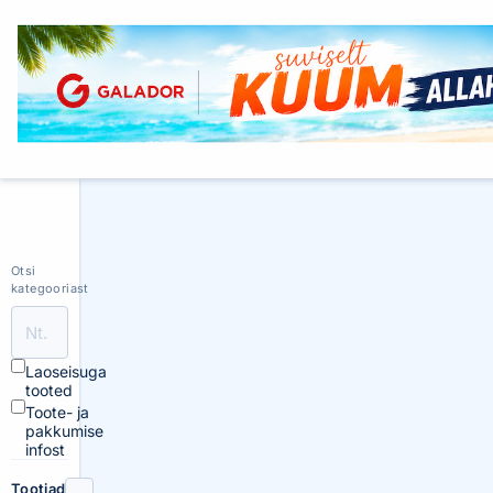
Otsi
kategooriast
Laoseisuga
tooted
Toote- ja
pakkumise
infost
Tootjad