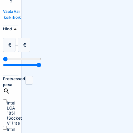
2
Vaata
Vali
kõiki
kõik
Hind
€
–
€
Protsessori
pesa
Intel
LGA
1851
(Socket
V1)
156
Intel