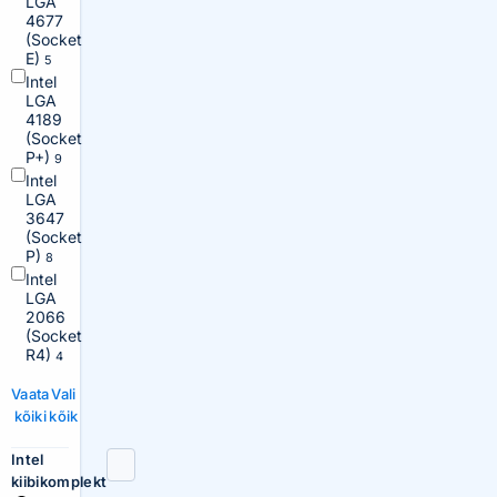
LGA
4677
(Socket
E)
5
Intel
LGA
4189
(Socket
P+)
9
Intel
LGA
3647
(Socket
P)
8
Intel
LGA
2066
(Socket
R4)
4
Vaata
Vali
kõiki
kõik
Intel
kiibikomplekt