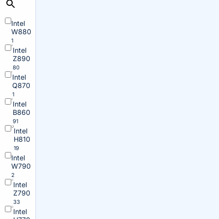
Intel
W880
1
Intel
Z890
80
Intel
Q870
1
Intel
B860
91
Intel
H810
19
Intel
W790
2
Intel
Z790
33
Intel