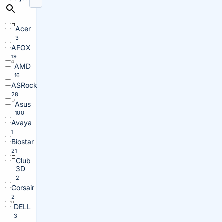
Acer
3
AFOX
19
AMD
16
ASRock
28
Asus
100
Avaya
1
Biostar
21
Club
3D
2
Corsair
2
DELL
3