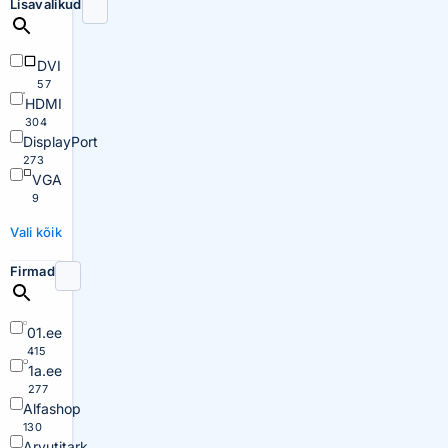
Lisavalikud
DVI
57
HDMI
304
DisplayPort
273
VGA
9
Vali kõik
Firmad
01.ee
415
1a.ee
277
Alfashop
130
Arvutitark