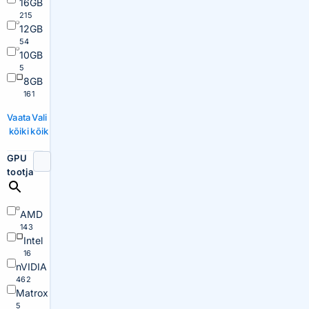
16GB
215
12GB
54
10GB
5
8GB
161
Vaata
Vali
kõiki
kõik
GPU
tootja
AMD
143
Intel
16
nVIDIA
462
Matrox
5