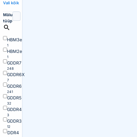
Vali kõik
Mälu
tüüp
HBM3e
1
HBM2e
1
GDDR7
248
GDDR6X
7
GDDR6
241
GDDR5
32
GDDR4
3
GDDR3
12
DDR4