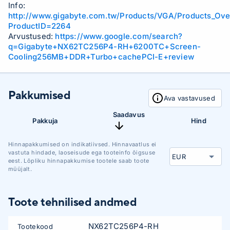
Info:
http://www.gigabyte.com.tw/Products/VGA/Products_Ove
ProductID=2264
Arvustused:
https://www.google.com/search?
q=Gigabyte+NX62TC256P4-RH+6200TC+Screen-
Cooling256MB+DDR+Turbo+cachePCI-E+review
Pakkumised
Ava vastavused
Saadavus
Pakkuja
Hind
Hinnapakkumised on indikatiivsed. Hinnavaatlus ei
vastuta hindade, laoseisude ega tooteinfo õigsuse
eest. Lõpliku hinnapakkumise tootele saab toote
müüjalt.
Toote tehnilised andmed
NX62TC256P4-RH
Tootekood