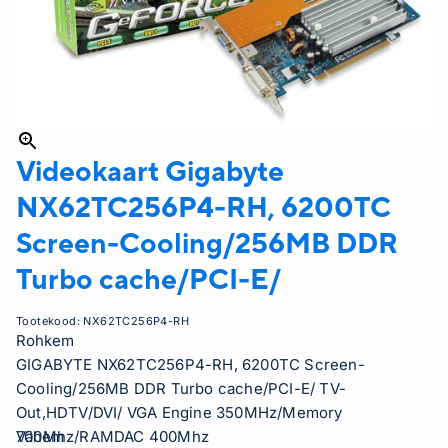
Videokaart Gigabyte
NX62TC256P4-RH, 6200TC
Screen-Cooling/256MB DDR
Turbo cache/PCI-E/
Tootekood:
NX62TC256P4-RH
Rohkem
GIGABYTE NX62TC256P4-RH, 6200TC Screen-
Cooling/256MB DDR Turbo cache/PCI-E/ TV-
Out,HDTV/DVI/ VGA Engine 350MHz/Memory
700Mhz/RAMDAC 400Mhz
Vähem