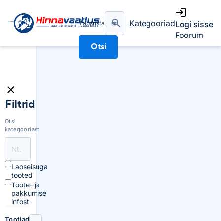
Kategooriad
Täpsusta
Logi sisse
Foorum
Otsi
Filtrid
Otsi
kategooriast
Laoseisuga
tooted
Toote- ja
pakkumise
infost
Tootjad