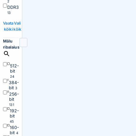
2
DDR3
13
Vaata
Vali
kõiki
kõik
Mälu
ribalaius
512-
bit
24
384-
bit
3
256-
bit
131
192-
bit
45
160-
bit
4