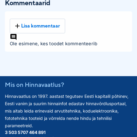
Kommentaarid
Lisa kommentaar
Ole esimene, kes toodet kommenteerib
Mis on Hinnavaatlus?
Hinnavaatlus on 1997. aastast tegutsev Eesti kapitalil põhinev,
Eesti vanim ja suurim hinnainfot edastav hinnavõrdlusportaal,
mis aitab leida erinevaid arvutitehnika, koduelektroonika,
fototehnika tooteid ja võrrelda nende hindu ja tehnilisi
parameetreid.
3 503 570
7 464 891