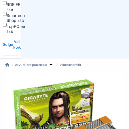
RDE.EE
369
Smartech
Shop
433
TopPC.ee
348
Vali
Sulge
kõik
Arvutikomponendid
Videokaardid