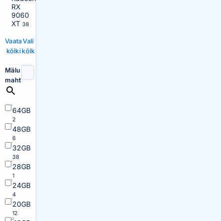
RX
9060
XT
38
Vaata
Vali
kõiki
kõik
Mälu
maht
64GB
2
48GB
6
32GB
38
28GB
1
24GB
4
20GB
12