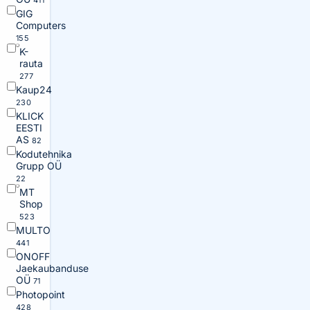
411
GIG
Computers
155
K-
rauta
277
Kaup24
230
KLICK
EESTI
AS
82
Kodutehnika
Grupp OÜ
22
MT
Shop
523
MULTO
441
ONOFF
Jaekaubanduse
OÜ
71
Photopoint
428