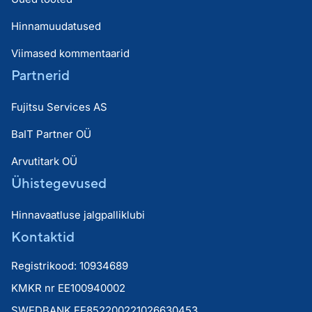
Hinnamuudatused
Viimased kommentaarid
Partnerid
Fujitsu Services AS
BaIT Partner OÜ
Arvutitark OÜ
Ühistegevused
Hinnavaatluse jalgpalliklubi
Kontaktid
Registrikood: 10934689
KMKR nr EE100940002
SWEDBANK EE852200221026630453