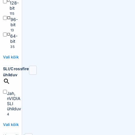
128-
bit
115
96-
bit
13
64-
bit
35
Vali kõik
SLI/Crossfire
ühilduv
Jah,
nVIDIA
SLI
ühilduv
4
Vali kõik