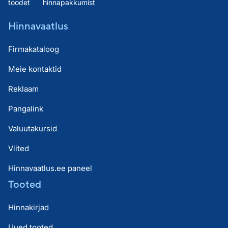
toodet
hinnapakkumist
Hinnavaatlus
Firmakataloog
Meie kontaktid
Reklaam
Pangalink
Valuutakursid
Viited
Hinnavaatlus.ee paneel
Tooted
Hinnakirjad
Uued tooted