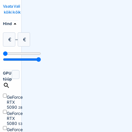
Vaata
Vali
kõiki
kõik
Hind
€
–
€
GPU
tüüp
GeForce
RTX
5090
28
GeForce
RTX
5080
53
GeForce