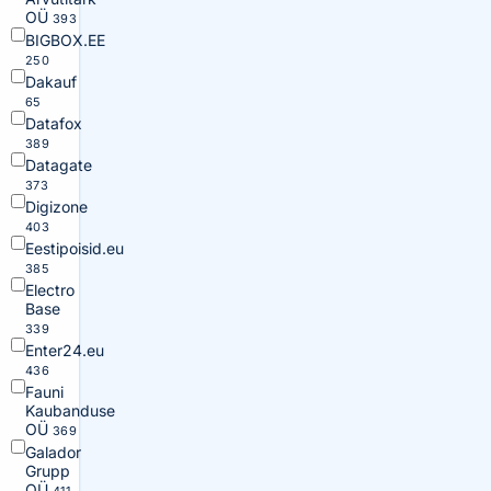
OÜ
393
BIGBOX.EE
250
Dakauf
65
Datafox
389
Datagate
373
Digizone
403
Eestipoisid.eu
385
Electro
Base
339
Enter24.eu
436
Fauni
Kaubanduse
OÜ
369
Galador
Grupp
OÜ