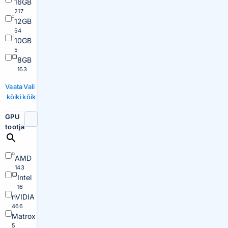
16GB
217
12GB
54
10GB
5
8GB
163
Vaata
Vali
kõiki
kõik
GPU
tootja
AMD
143
Intel
16
nVIDIA
466
Matrox
5