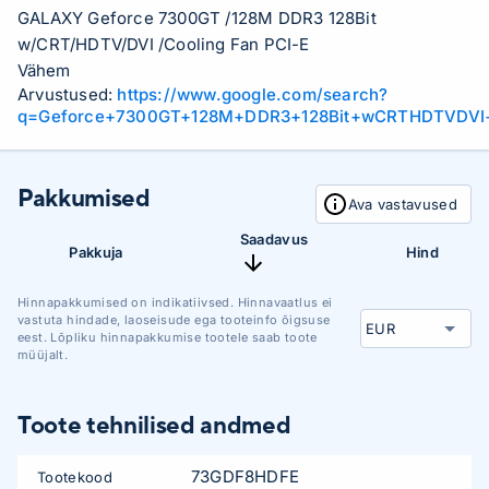
GALAXY Geforce 7300GT /128M DDR3 128Bit
w/CRT/HDTV/DVI /Cooling Fan PCI-E
Vähem
Arvustused:
https://www.google.com/search?
q=Geforce+7300GT+128M+DDR3+128Bit+wCRTHDTVDVI+
Pakkumised
Ava vastavused
Saadavus
Pakkuja
Hind
Hinnapakkumised on indikatiivsed. Hinnavaatlus ei
vastuta hindade, laoseisude ega tooteinfo õigsuse
eest. Lõpliku hinnapakkumise tootele saab toote
müüjalt.
Toote tehnilised andmed
73GDF8HDFE
Tootekood