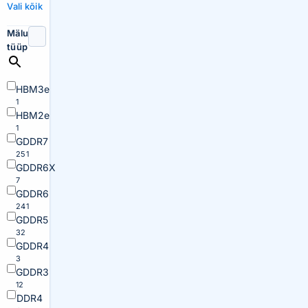
Vali kõik
Mälu
tüüp
HBM3e
1
HBM2e
1
GDDR7
251
GDDR6X
7
GDDR6
241
GDDR5
32
GDDR4
3
GDDR3
12
DDR4