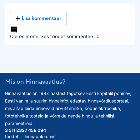
Lisa kommentaar
Ole esimene, kes toodet kommenteerib
Mis on Hinnavaatlus?
Hinnavaatlus on 1997. aastast tegutsev Eesti kapitalil põhinev,
Eesti vanim ja suurim hinnainfot edastav hinnavõrdlusportaal,
mis aitab leida erinevaid arvutitehnika, koduelektroonika,
fototehnika tooteid ja võrrelda nende hindu ja tehnilisi
parameetreid.
3 511 232
7 458 094
toodet
hinnapakkumist