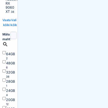
RX
9060
XT
38
Vaata
Vali
kõiki
kõik
Mälu
maht
64GB
2
48GB
6
32GB
38
28GB
1
24GB
4
20GB
12