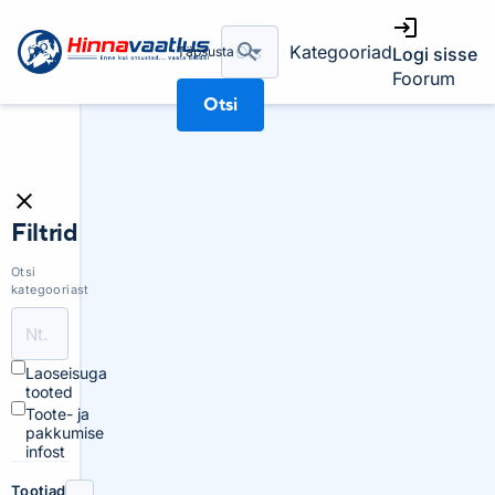
Kategooriad
Täpsusta
Logi sisse
Foorum
Otsi
Filtrid
Otsi
kategooriast
Laoseisuga
tooted
Toote- ja
pakkumise
infost
Tootjad