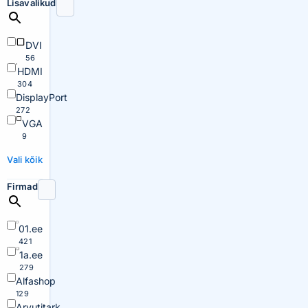
Lisavalikud
DVI
56
HDMI
304
DisplayPort
272
VGA
9
Vali kõik
Firmad
01.ee
421
1a.ee
279
Alfashop
129
Arvutitark