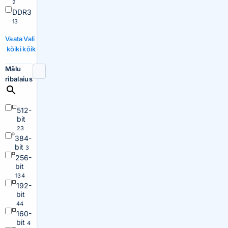
2
DDR3
13
Vaata
Vali
kõiki
kõik
Mälu
ribalaius
512-
bit
23
384-
bit
3
256-
bit
134
192-
bit
44
160-
bit
4