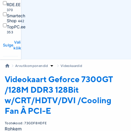
RDE.EE
370
Smartech
Shop
442
TopPC.ee
353
Vali
Sulge
kõik
Arvutikomponendid
Videokaardid
Videokaart
Geforce 7300GT
/128M DDR3 128Bit
w/CRT/HDTV/DVI /Cooling
Fan Â PCI-E
Tootekood:
73GDF8HDFE
Rohkem