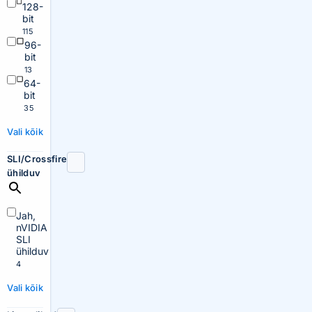
128-
bit
115
96-
bit
13
64-
bit
35
Vali kõik
SLI/Crossfire
ühilduv
Jah,
nVIDIA
SLI
ühilduv
4
Vali kõik