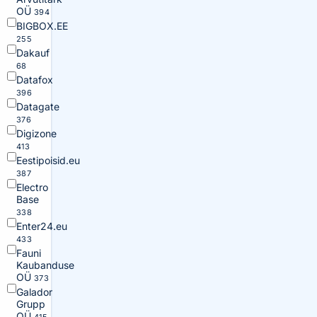
OÜ
394
BIGBOX.EE
255
Dakauf
68
Datafox
396
Datagate
376
Digizone
413
Eestipoisid.eu
387
Electro
Base
338
Enter24.eu
433
Fauni
Kaubanduse
OÜ
373
Galador
Grupp
OÜ