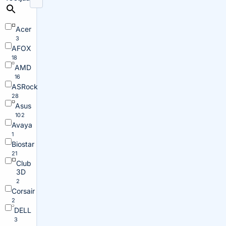
Acer
3
AFOX
18
AMD
16
ASRock
28
Asus
102
Avaya
1
Biostar
21
Club
3D
2
Corsair
2
DELL
3