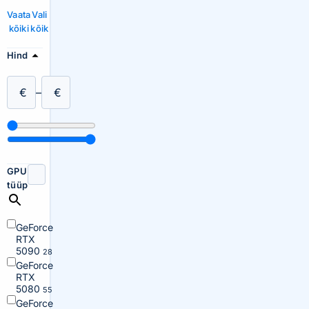
Vaata
Vali
kõiki
kõik
Hind
€
–
€
GPU
tüüp
GeForce
RTX
5090
28
GeForce
RTX
5080
55
GeForce