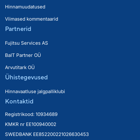
Hinnamuudatused
Viimased kommentaarid
Partnerid
Fujitsu Services AS
BaIT Partner OÜ
Arvutitark OÜ
Ühistegevused
Hinnavaatluse jalgpalliklubi
Kontaktid
Registrikood: 10934689
KMKR nr EE100940002
SWEDBANK EE852200221026630453