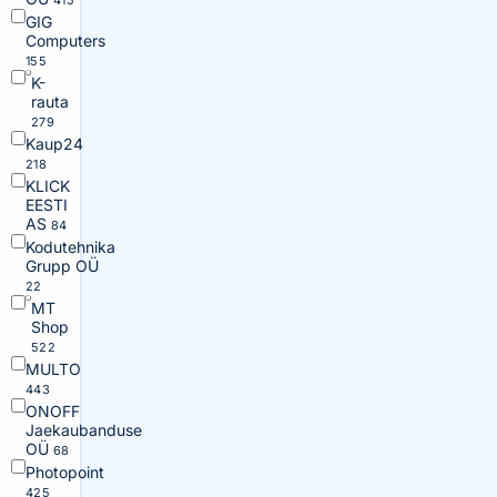
415
GIG
Computers
155
K-
rauta
279
Kaup24
218
KLICK
EESTI
AS
84
Kodutehnika
Grupp OÜ
22
MT
Shop
522
MULTO
443
ONOFF
Jaekaubanduse
OÜ
68
Photopoint
425