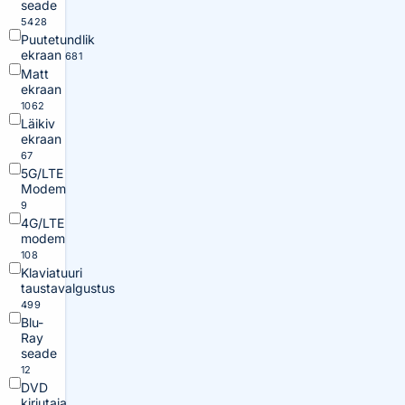
seade
5428
Puutetundlik
ekraan
681
Matt
ekraan
1062
Läikiv
ekraan
67
5G/LTE
Modem
9
4G/LTE
modem
108
Klaviatuuri
taustavalgustus
499
Blu-
Ray
seade
12
DVD
kirjutaja