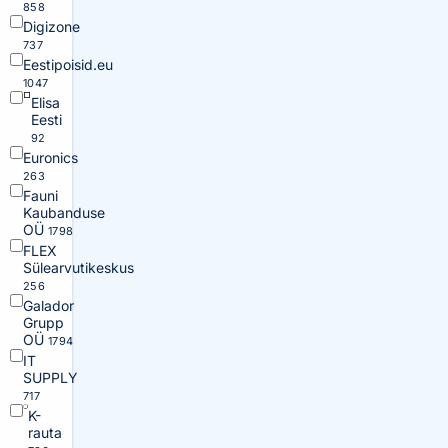
858
Digizone
737
Eestipoisid.eu
1047
Elisa
Eesti
92
Euronics
263
Fauni
Kaubanduse
OÜ
1798
FLEX
Sülearvutikeskus
256
Galador
Grupp
OÜ
1794
IT
SUPPLY
717
K-
rauta