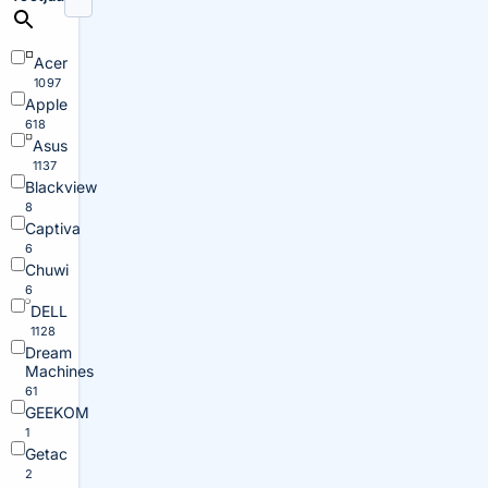
Acer
1097
Apple
618
Asus
1137
Blackview
8
Captiva
6
Chuwi
6
DELL
1128
Dream
Machines
61
GEEKOM
1
Getac
2