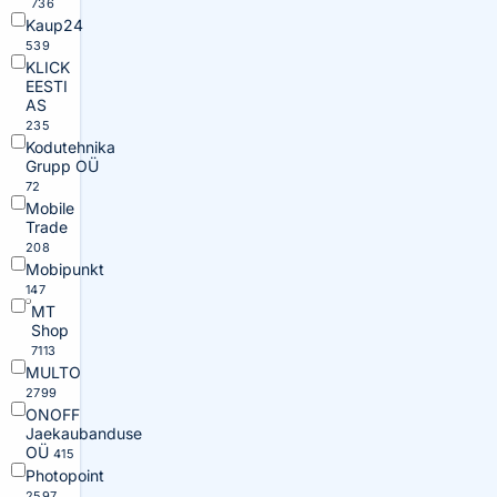
736
Kaup24
539
KLICK
EESTI
AS
235
Kodutehnika
Grupp OÜ
72
Mobile
Trade
208
Mobipunkt
147
MT
Shop
7113
MULTO
2799
ONOFF
Jaekaubanduse
OÜ
415
Photopoint
2597