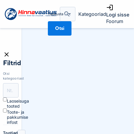
Kategooriad
Täpsusta
Logi sisse
Foorum
Otsi
Filtrid
Otsi
kategooriast
Laoseisuga
tooted
Toote- ja
pakkumise
infost
Tootjad