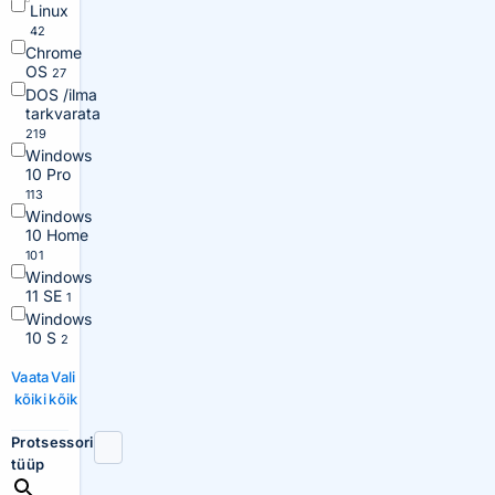
Linux
42
Chrome
OS
27
DOS /ilma
tarkvarata
219
Windows
10 Pro
113
Windows
10 Home
101
Windows
11 SE
1
Windows
10 S
2
Vaata
Vali
kõiki
kõik
Protsessori
tüüp