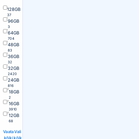
128GB
37
96GB
3
64GB
704
48GB
83
36GB
32
32GB
2420
24GB
816
18GB
2
16GB
3910
12GB
68
Vaata
Vali
kõiki
kõik