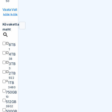
50
Vaata
Vali
kõiki
kõik
Kõvaketta
maht
8TB
1
4TB
38
3TB
3
2TB
922
1TB
3480
750GB
10
512GB
3902
500GB