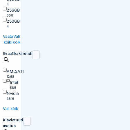
4
256GB
500
250GB
4
Vaata
Vali
kõiki
kõik
Graafikakiirendi
AMD/ATI
1268
Intel
585
Nvidia
3615
Vali kõik
Klaviatuuri
asetus