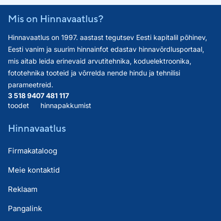
Mis on Hinnavaatlus?
Hinnavaatlus on 1997. aastast tegutsev Eesti kapitalil põhinev,
Eesti vanim ja suurim hinnainfot edastav hinnavõrdlusportaal,
mis aitab leida erinevaid arvutitehnika, koduelektroonika,
fototehnika tooteid ja võrrelda nende hindu ja tehnilisi
parameetreid.
3 518 940
7 481 117
toodet
hinnapakkumist
Hinnavaatlus
Firmakataloog
Meie kontaktid
Reklaam
Pangalink