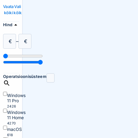
Vaata
Vali
kõiki
kõik
Hind
€
–
€
Operatsioonisüsteem
Windows
11 Pro
2426
Windows
11 Home
4270
macOS
618