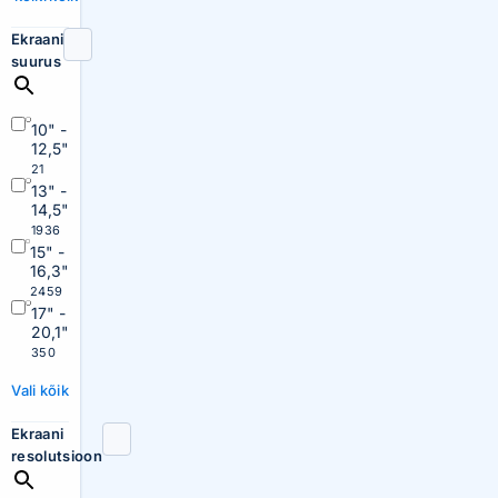
Ekraani
suurus
10" -
12,5"
21
13" -
14,5"
1936
15" -
16,3"
2459
17" -
20,1"
350
Vali kõik
Ekraani
resolutsioon