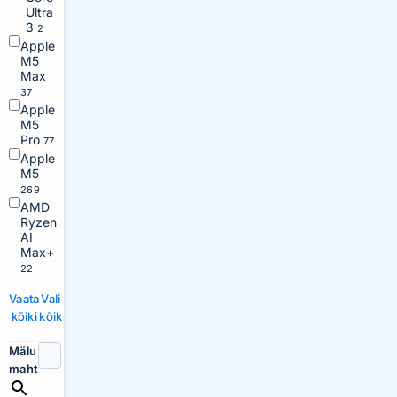
Ultra
3
2
Apple
M5
Max
37
Apple
M5
Pro
77
Apple
M5
269
AMD
Ryzen
AI
Max+
22
Vaata
Vali
kõiki
kõik
Mälu
maht