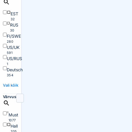
EST
32
RUS
30
FI/SWE
280
US/UK
591
US/RUS
1
Deutsch
354
Vali kõik
Värvus
Must
1077
Hall
335