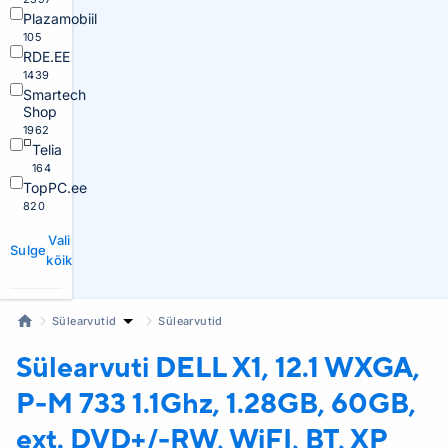
Plazamobiil
105
RDE.EE
1439
Smartech
Shop
1962
Telia
164
TopPC.ee
820
Vali
Sulge
kõik
Sülearvutid
Sülearvutid
Sülearvuti DELL
X1, 12.1 WXGA,
P-M 733 1.1Ghz, 1.28GB, 60GB,
ext. DVD+/-RW, WiFI, BT, XP