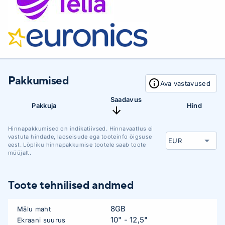
Pakkumised
Ava vastavused
Saadavus
Pakkuja
Hind
Hinnapakkumised on indikatiivsed. Hinnavaatlus ei
vastuta hindade, laoseisude ega tooteinfo õigsuse
eest. Lõpliku hinnapakkumise tootele saab toote
müüjalt.
Toote tehnilised andmed
8GB
Mälu maht
10" - 12,5"
Ekraani suurus