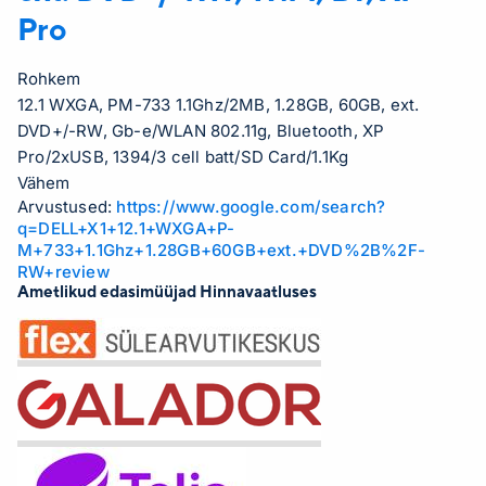
Pro
Rohkem
12.1 WXGA, PM-733 1.1Ghz/2MB, 1.28GB, 60GB, ext.
DVD+/-RW, Gb-e/WLAN 802.11g, Bluetooth, XP
Pro/2xUSB, 1394/3 cell batt/SD Card/1.1Kg
Vähem
Arvustused:
https://www.google.com/search?
q=DELL+X1+12.1+WXGA+P-
M+733+1.1Ghz+1.28GB+60GB+ext.+DVD%2B%2F-
RW+review
Ametlikud edasimüüjad Hinnavaatluses