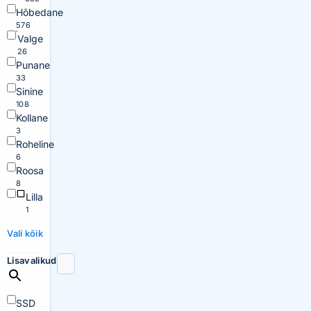
Hõbedane
576
Valge
26
Punane
33
Sinine
108
Kollane
3
Roheline
6
Roosa
8
Lilla
1
Vali kõik
Lisavalikud
SSD