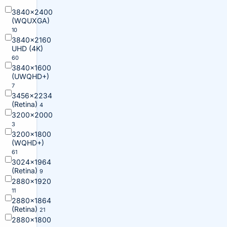
3840×2400
(WQUXGA)
10
3840×2160
UHD (4K)
60
3840×1600
(UWQHD+)
7
3456×2234
(Retina)
4
3200×2000
3
3200×1800
(WQHD+)
61
3024×1964
(Retina)
9
2880×1920
11
2880×1864
(Retina)
21
2880×1800