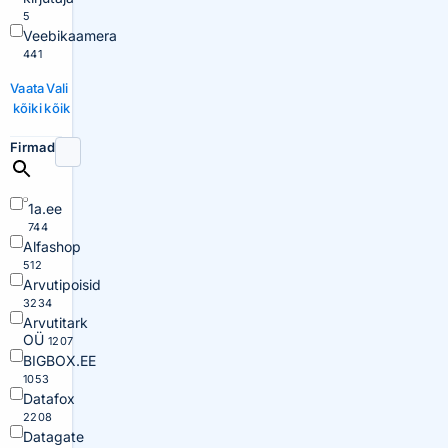
5
Veebikaamera
441
Vaata
Vali
kõiki
kõik
Firmad
1a.ee
744
Alfashop
512
Arvutipoisid
3234
Arvutitark
OÜ
1207
BIGBOX.EE
1053
Datafox
2208
Datagate