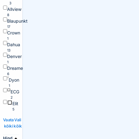
3
Allview
8
Blaupunkt
17
Crown
1
Dahua
13
Denver
1
Dreame
6
Dyon
1
ECG
2
Elit
5
Vaata
Vali
kõiki
kõik
Hind