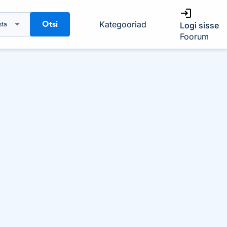
Otsi
Kategooriad
sta
Logi sisse
Foorum