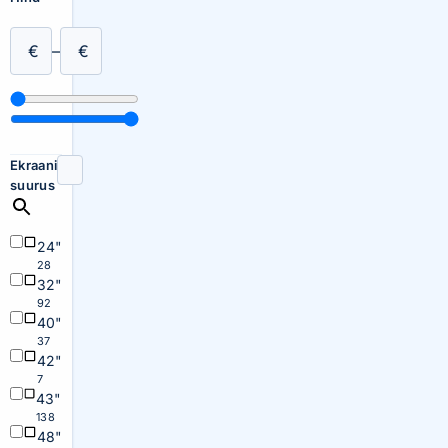
€
–
€
Ekraani
suurus
24"
28
32"
92
40"
37
42"
7
43"
138
48"