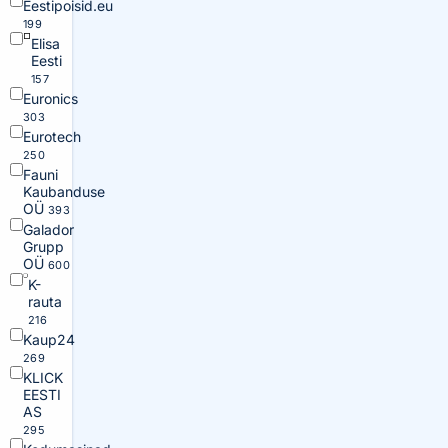
Eestipoisid.eu
199
Elisa
Eesti
157
Euronics
303
Eurotech
250
Fauni
Kaubanduse
OÜ
393
Galador
Grupp
OÜ
600
K-
rauta
216
Kaup24
269
KLICK
EESTI
AS
295