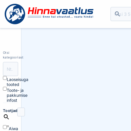
Otsi
kategooriast
Laoseisuga
tooted
Toote- ja
pakkumise
infost
Tootjad
Aiwa