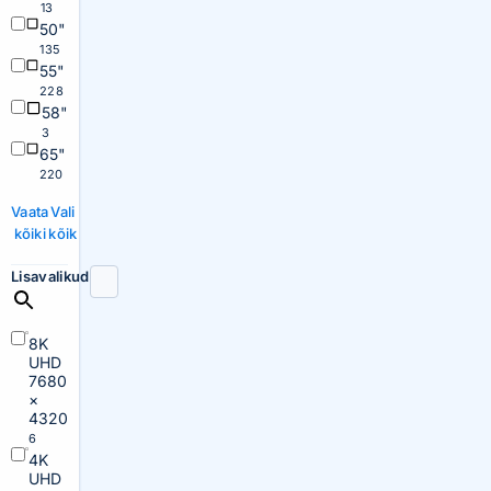
13
50"
135
55"
228
58"
3
65"
220
Vaata
Vali
kõiki
kõik
Lisavalikud
8K
UHD
7680
×
4320
6
4K
UHD