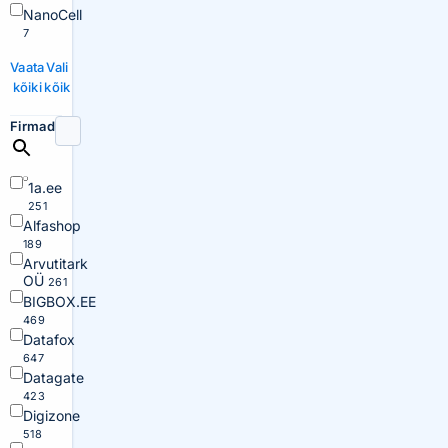
NanoCell
7
Vaata
Vali
kõiki
kõik
Firmad
1a.ee
251
Alfashop
189
Arvutitark
OÜ
261
BIGBOX.EE
469
Datafox
647
Datagate
423
Digizone
518