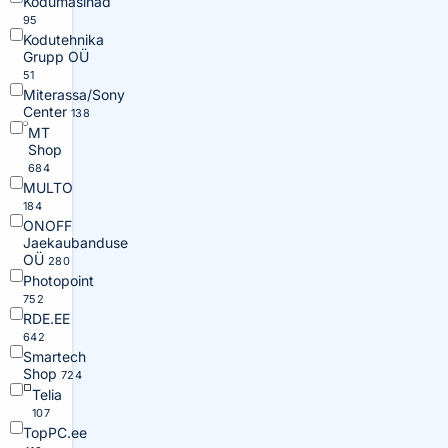
Kodumasinad
95
Kodutehnika
Grupp OÜ
51
Miterassa/Sony
Center
138
MT
Shop
684
MULTO
184
ONOFF
Jaekaubanduse
OÜ
280
Photopoint
752
RDE.EE
642
Smartech
Shop
724
Telia
107
TopPC.ee