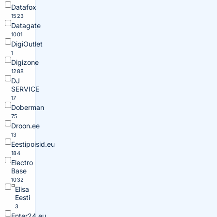
Datafox
1523
Datagate
1001
DigiOutlet
1
Digizone
1288
DJ
SERVICE
17
Doberman
75
Droon.ee
13
Eestipoisid.eu
184
Electro
Base
1032
Elisa
Eesti
3
Enter24.eu