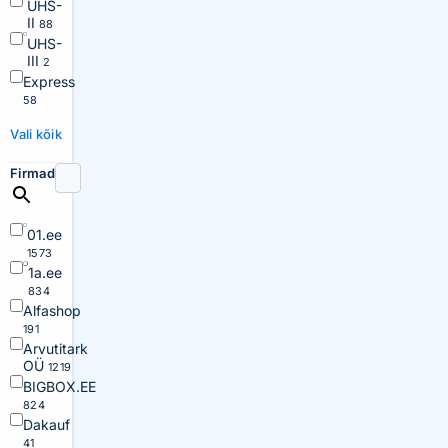
UHS-
II
88
UHS-
III
2
Express
58
Vali kõik
Firmad
01.ee
1573
1a.ee
834
Alfashop
191
Arvutitark
OÜ
1219
BIGBOX.EE
824
Dakauf
41