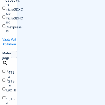
Capacity)
115
microSDXC
329
microSDHC
202
CFexpress
45
Vaata
Vali
kõiki
kõik
Mahu
järgi
4TB
2
2TB
16
1,92TB
1
1,5TB
4