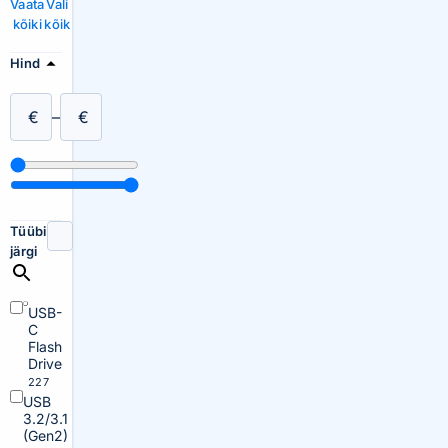
Vaata
Vali
kõiki
kõik
Hind
€
–
€
Tüübi
järgi
USB-
C
Flash
Drive
227
USB
3.2/3.1
(Gen2)