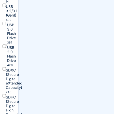
14
USB
3.2/3.1
(Gen1)
402
USB
3.0
Flash
Drive
361
USB
2.0
Flash
Drive
428
SDXC
(Secure
Digital
eXtended
Capacity)
245
SDHC
(Secure
Digital
High