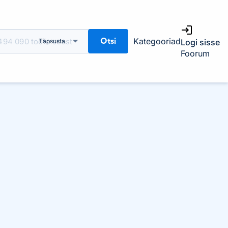
Otsi
Kategooriad
Täpsusta
Logi sisse
Foorum