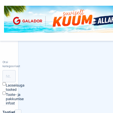
Otsi
kategooriast
Laoseisuga
tooted
Toote- ja
pakkumise
infost
Tootjad