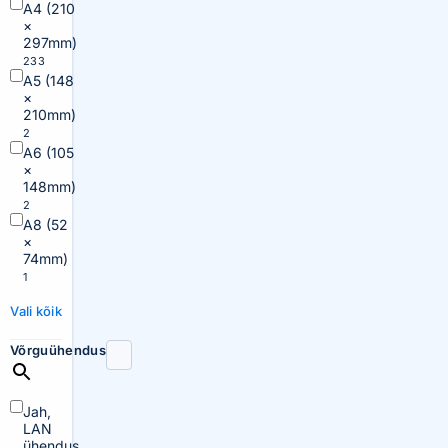
A4 (210
×
297mm)
233
A5 (148
×
210mm)
2
A6 (105
×
148mm)
2
A8 (52
×
74mm)
1
Vali kõik
Võrguühendus
Jah,
LAN
ühendus