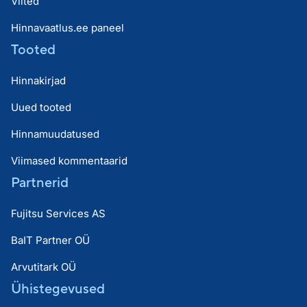
Viited
Hinnavaatlus.ee paneel
Tooted
Hinnakirjad
Uued tooted
Hinnamuudatused
Viimased kommentaarid
Partnerid
Fujitsu Services AS
BaIT Partner OÜ
Arvutitark OÜ
Ühistegevused