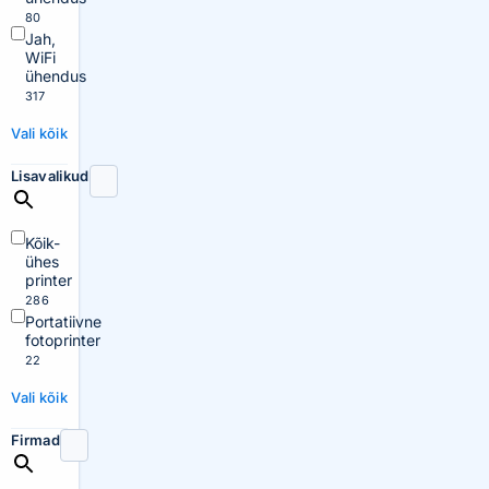
80
Jah,
WiFi
ühendus
317
Vali kõik
Lisavalikud
Kõik-
ühes
printer
286
Portatiivne
fotoprinter
22
Vali kõik
Firmad