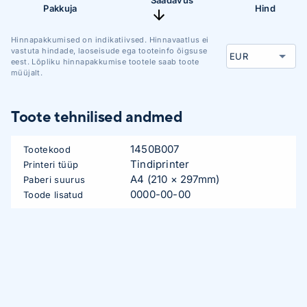
Pakkuja
Hind
Hinnapakkumised on indikatiivsed. Hinnavaatlus ei
vastuta hindade, laoseisude ega tooteinfo õigsuse
eest. Lõpliku hinnapakkumise tootele saab toote
müüjalt.
Toote tehnilised andmed
1450B007
Tootekood
Tindiprinter
Printeri tüüp
A4 (210 × 297mm)
Paberi suurus
0000-00-00
Toode lisatud