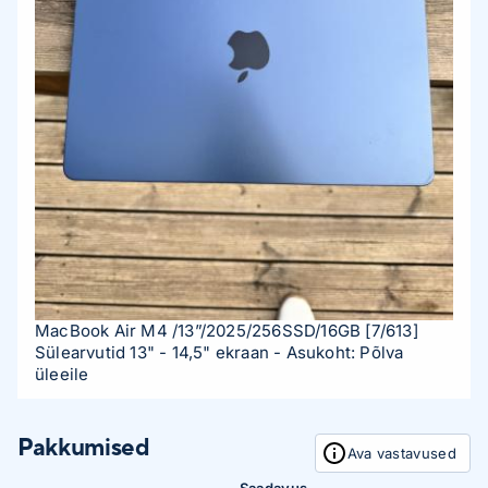
MacBook Air M4 /13”/2025/256SSD/16GB
[7/613]
Sülearvutid 13" - 14,5" ekraan
- Asukoht: Põlva
üleeile
Pakkumised
Ava vastavused
Saadavus