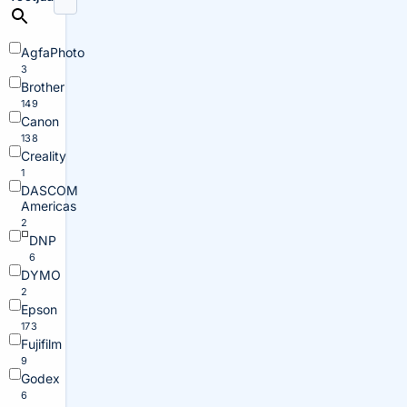
AgfaPhoto
3
Brother
149
Canon
138
Creality
1
DASCOM
Americas
2
DNP
6
DYMO
2
Epson
173
Fujifilm
9
Godex
6