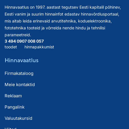
Hinnavaatlus on 1997. aastast tegutsev Eesti kapitalil põhinev,
Eesti vanim ja suurim hinnainfot edastav hinnavõrdlusportaal,
mis aitab leida erinevaid arvutitehnika, koduelektroonika,
fototehnika tooteid ja võrrelda nende hindu ja tehnilisi
parameetreid.
3 494 090
7 008 057
toodet
hinnapakkumist
Hinnavaatlus
Firmakataloog
Meie kontaktid
Reklaam
Pangalink
Valuutakursid