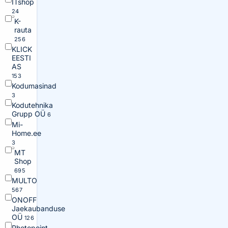
ITshop
24
K-
rauta
256
KLICK
EESTI
AS
153
Kodumasinad
3
Kodutehnika
Grupp OÜ
6
Mi-
Home.ee
3
MT
Shop
695
MULTO
567
ONOFF
Jaekaubanduse
OÜ
126
Photopoint