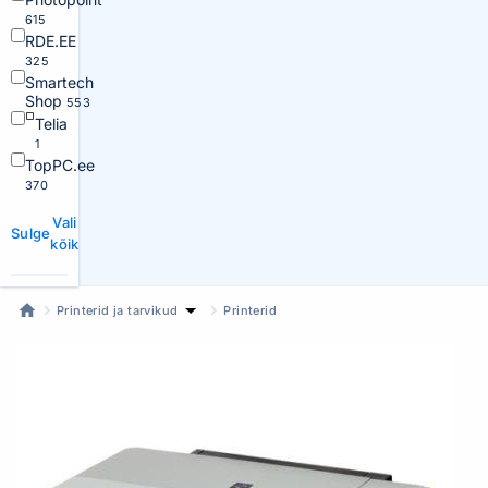
615
RDE.EE
325
Smartech
Shop
553
Telia
1
TopPC.ee
370
Vali
Sulge
kõik
Printerid ja tarvikud
Printerid