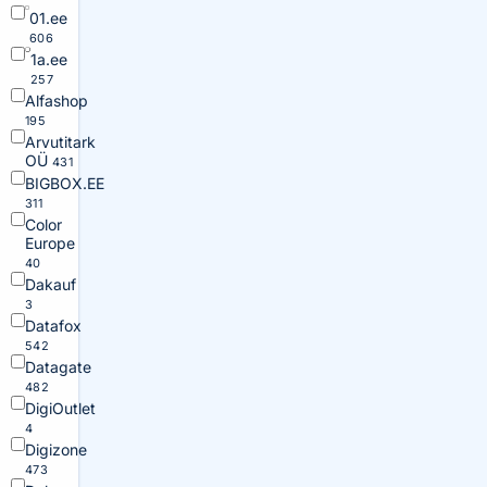
01.ee
606
1a.ee
257
Alfashop
195
Arvutitark
OÜ
431
BIGBOX.EE
311
Color
Europe
40
Dakauf
3
Datafox
542
Datagate
482
DigiOutlet
4
Digizone
473