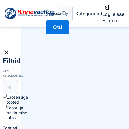
Kategooriad
Täpsusta
Logi sisse
Foorum
Otsi
Filtrid
Otsi
kategooriast
Laoseisuga
tooted
Toote- ja
pakkumise
infost
Tootjad