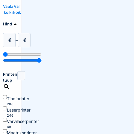
Vaata
Vali
kõiki
kõik
Hind
€
–
€
Printeri
tüüp
Tindiprinter
208
Laserprinter
246
Värvilaserprinter
49
Maatriksprinter