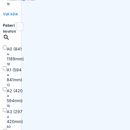
16
Vali kõik
Paberi
suurus
A0 (841
×
1189mm)
19
A1 (594
×
841mm)
13
A2 (420
×
594mm)
19
A3 (297
×
420mm)
60