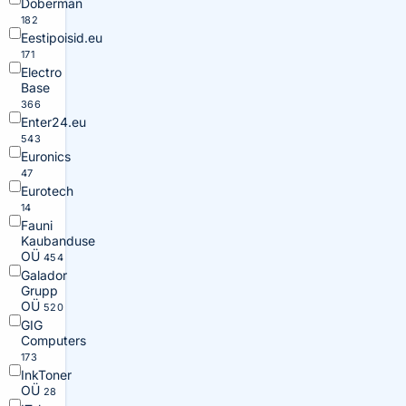
Doberman
182
Eestipoisid.eu
171
Electro
Base
366
Enter24.eu
543
Euronics
47
Eurotech
14
Fauni
Kaubanduse
OÜ
454
Galador
Grupp
OÜ
520
GIG
Computers
173
InkToner
OÜ
28