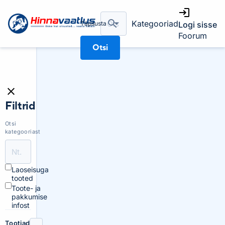
Kategooriad
Täpsusta
Logi sisse
Foorum
Otsi
Filtrid
Otsi
kategooriast
Laoseisuga
tooted
Toote- ja
pakkumise
infost
Tootjad