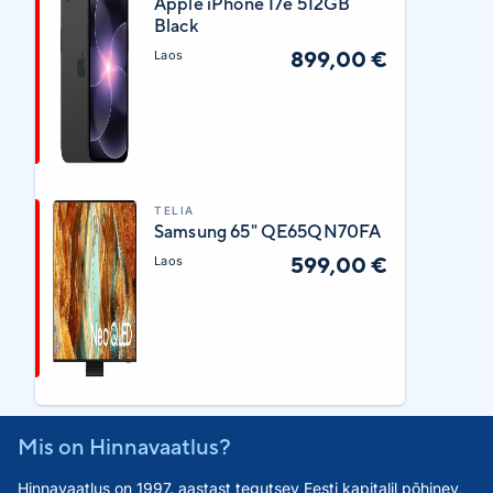
Apple iPhone 17e 512GB
Black
899,00 €
Laos
TELIA
Samsung 65" QE65QN70FA
599,00 €
Laos
Mis on Hinnavaatlus?
Hinnavaatlus on 1997. aastast tegutsev Eesti kapitalil põhinev,