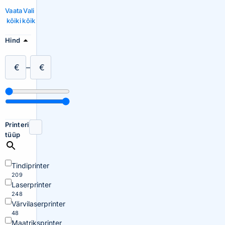
Vaata
Vali
kõiki
kõik
Hind
€
–
€
Printeri
tüüp
Tindiprinter
209
Laserprinter
248
Värvilaserprinter
48
Maatriksprinter