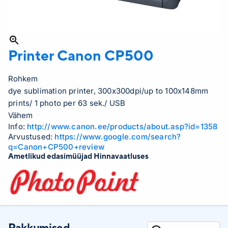
Printer Canon
CP500
Rohkem
dye sublimation printer, 300x300dpi/up to 100x148mm
prints/ 1 photo per 63 sek./ USB
Vähem
Info:
http://www.canon.ee/products/about.asp?id=1358
Arvustused:
https://www.google.com/search?
q=Canon+CP500+review
Ametlikud edasimüüjad Hinnavaatluses
Pakkumised