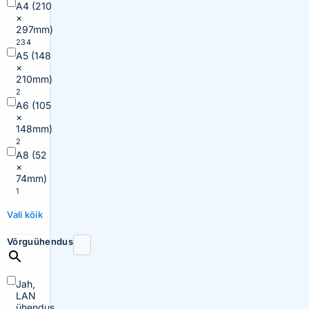
A4 (210
×
297mm)
234
A5 (148
×
210mm)
2
A6 (105
×
148mm)
2
A8 (52
×
74mm)
1
Vali kõik
Võrguühendus
Jah,
LAN
ühendus