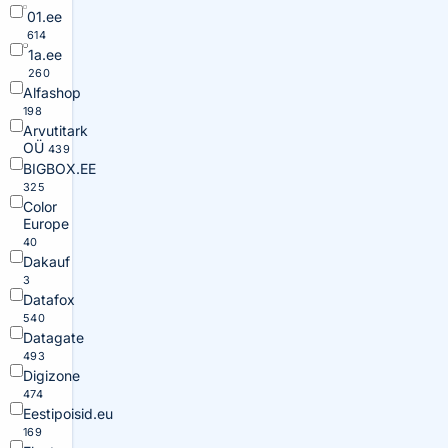
01.ee
614
1a.ee
260
Alfashop
198
Arvutitark
OÜ
439
BIGBOX.EE
325
Color
Europe
40
Dakauf
3
Datafox
540
Datagate
493
Digizone
474
Eestipoisid.eu
169