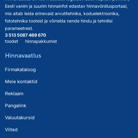
Eesti vanim ja suurim hinnainfot edastav hinnavõrdlusportaal,
mis aitab leida erinevaid arvutitehnika, koduelektroonika,
fototehnika tooteid ja võrrelda nende hindu ja tehnilisi
parameetreid.
3 513 508
7 469 670
toodet
hinnapakkumist
Hinnavaatlus
Firmakataloog
Meie kontaktid
Reklaam
Pangalink
Valuutakursid
Viited