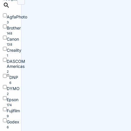
AgfaPhoto
3
Brother
148
Canon
138
Creality
1
DASCOM
Americas
2
DNP
6
DYMO
2
Epson
174
Fujifilm
9
Godex
6