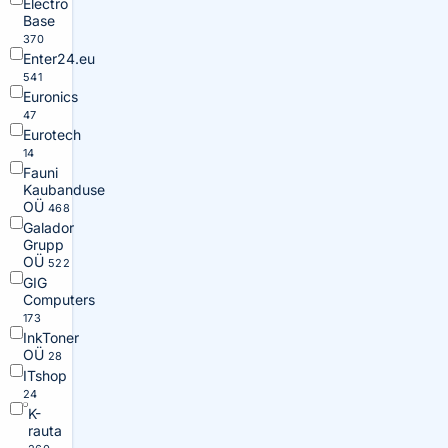
Electro
Base
370
Enter24.eu
541
Euronics
47
Eurotech
14
Fauni
Kaubanduse
OÜ
468
Galador
Grupp
OÜ
522
GIG
Computers
173
InkToner
OÜ
28
ITshop
24
K-
rauta