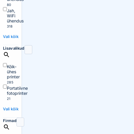
80
Jah,
WiFi
ühendus
318
Vali kõik
Lisavalikud
Kõik-
ühes
printer
285
Portatiivne
fotoprinter
21
Vali kõik
Firmad