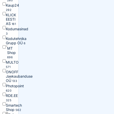
260
Kaup24
292
KLICK
EESTI
AS
161
Kodumasinad
3
Kodutehnika
Grupp OÜ
6
MT
Shop
696
MULTO
571
ONOFF
Jaekaubanduse
OÜ
133
Photopoint
620
RDE.EE
325
Smartech
Shop
562