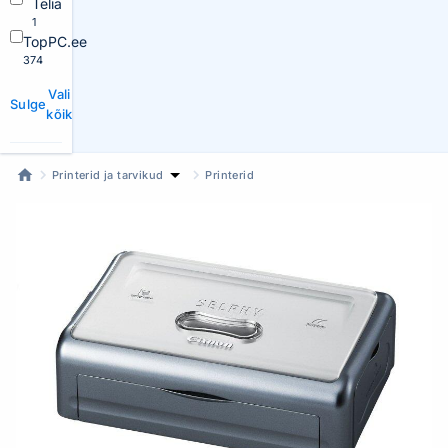
Telia
1
TopPC.ee
374
Vali
Sulge
kõik
Printerid ja tarvikud
Printerid