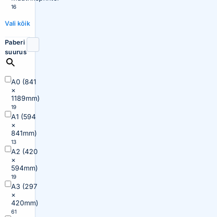
16
Vali kõik
Paberi
suurus
A0 (841
×
1189mm)
19
A1 (594
×
841mm)
13
A2 (420
×
594mm)
19
A3 (297
×
420mm)
61