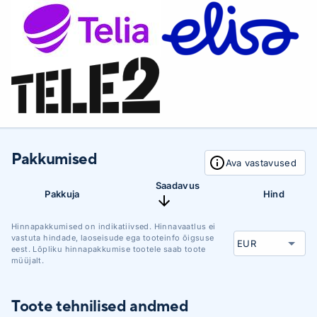
Pakkumised
Ava vastavused
Saadavus
Pakkuja
Hind
Hinnapakkumised on indikatiivsed. Hinnavaatlus ei
vastuta hindade, laoseisude ega tooteinfo õigsuse
eest. Lõpliku hinnapakkumise tootele saab toote
müüjalt.
Toote tehnilised andmed