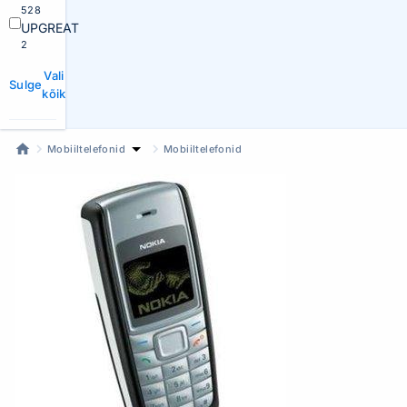
528
UPGREAT
2
Vali
Sulge
kõik
Mobiiltelefonid
Mobiiltelefonid