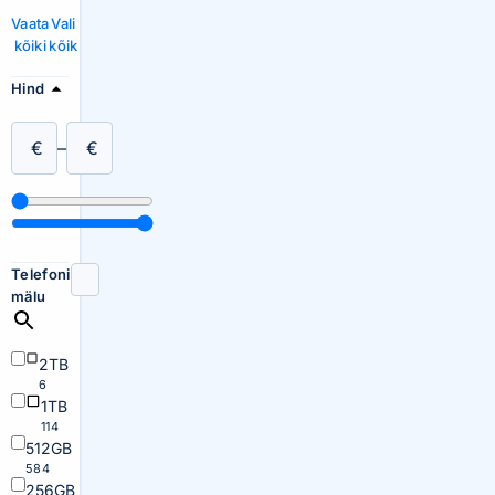
Vaata
Vali
kõiki
kõik
Hind
€
–
€
Telefoni
mälu
2TB
6
1TB
114
512GB
584
256GB