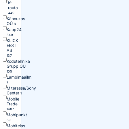
K-
rauta
449
Kännukas
OÜ
8
Kaup24
349
KLICK
EESTI
AS
137
Kodutehnika
Grupp OÜ
105
Lambimaailm
7
Miterassa/Sony
Center
1
Mobile
Trade
1487
Mobipunkt
69
Mobitelas