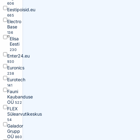
606
Eestipoisid.eu
665
Electro
Base
136
Elisa
Eesti
230
Enter24.eu
930
Euronics
238
Eurotech
141
Fauni
Kaubanduse
OÜ
522
FLEX
Sülearvutikeskus
54
Galador
Grupp
OÜ
860