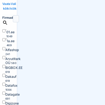
Vaata
Vali
kõiki
kõik
Firmad
01.ee
1049
1a.ee
469
Alfashop
241
Arvutitark
OÜ
580
BIGBOX.EE
619
Dakauf
619
Datafox
1084
Datagate
691
Digizone