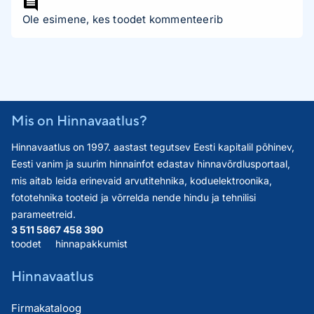
Ole esimene, kes toodet kommenteerib
Mis on Hinnavaatlus?
Hinnavaatlus on 1997. aastast tegutsev Eesti kapitalil põhinev,
Eesti vanim ja suurim hinnainfot edastav hinnavõrdlusportaal,
mis aitab leida erinevaid arvutitehnika, koduelektroonika,
fototehnika tooteid ja võrrelda nende hindu ja tehnilisi
parameetreid.
3 511 586
7 458 390
toodet
hinnapakkumist
Hinnavaatlus
Firmakataloog