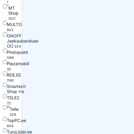
1
MT
Shop
1321
MULTO
932
ONOFF
Jaekaubanduse
OÜ
254
Photopoint
1189
Plazamobiil
32
RDE.EE
1190
Smartech
Shop
1118
TELE2
72
Telia
209
TopPC.ee
604
TuruLiider.ee