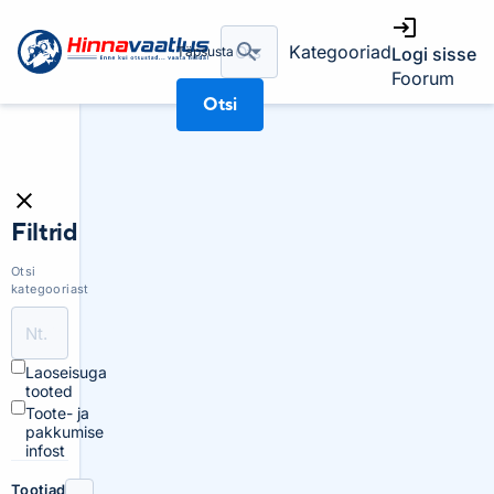
Kategooriad
Täpsusta
Logi sisse
Foorum
Otsi
Filtrid
Otsi
kategooriast
Laoseisuga
tooted
Toote- ja
pakkumise
infost
Tootjad