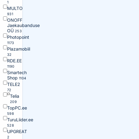
1
MULTO
931
ONOFF
Jaekaubanduse
OÜ
253
Photopoint
1173
Plazamobiil
32
RDE.EE
1190
Smartech
Shop
1104
TELE2
72
Telia
209
TopPC.ee
598
TuruLiider.ee
528
UPGREAT
2