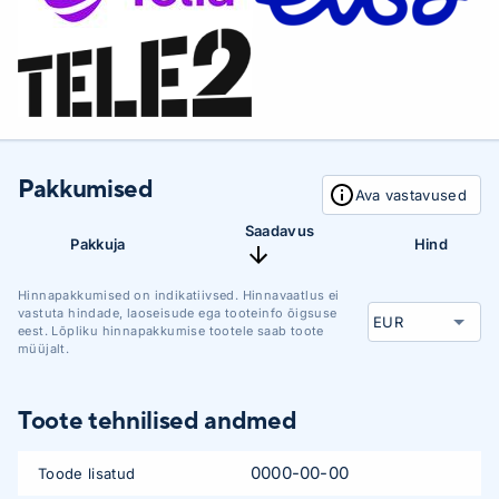
Pakkumised
Ava vastavused
Saadavus
Pakkuja
Hind
Hinnapakkumised on indikatiivsed. Hinnavaatlus ei
vastuta hindade, laoseisude ega tooteinfo õigsuse
eest. Lõpliku hinnapakkumise tootele saab toote
müüjalt.
Toote tehnilised andmed
0000-00-00
Toode lisatud