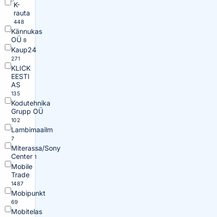
K-
rauta
448
Kännukas
OÜ
8
Kaup24
271
KLICK
EESTI
AS
135
Kodutehnika
Grupp OÜ
102
Lambimaailm
7
Miterassa/Sony
Center
1
Mobile
Trade
1487
Mobipunkt
69
Mobitelas