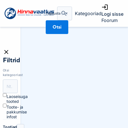
Kategooriad
Täpsusta
Logi sisse
Foorum
Otsi
Filtrid
Otsi
kategooriast
Laoseisuga
tooted
Toote- ja
pakkumise
infost
Tootjad