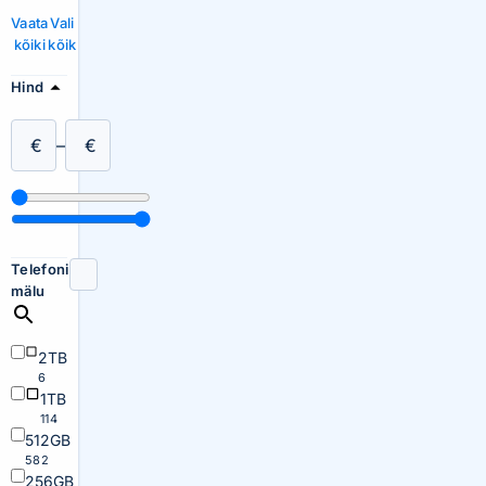
Vaata
Vali
kõiki
kõik
Hind
€
–
€
Telefoni
mälu
2TB
6
1TB
114
512GB
582
256GB