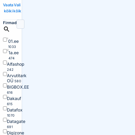
Vaata
Vali
kõiki
kõik
Firmad
01.ee
1033
1a.ee
474
Alfashop
242
Arvutitark
OÜ
580
BIGBOX.EE
616
Dakauf
615
Datafox
1070
Datagate
691
Digizone