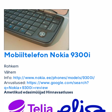
Mobiiltelefon Nokia
9300i
Rohkem
Vähem
Info:
http://www.nokia.ee/phones/models/9300i/
Arvustused:
https://www.google.com/search?
q=Nokia+9300i+review
Ametlikud edasimüüjad Hinnavaatluses