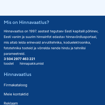
Mis on Hinnavaatlus?
Hinnavaatlus on 1997. aastast tegutsev Eesti kapitalil põhinev,
Eesti vanim ja suurim hinnainfot edastav hinnavõrdlusportaal,
mis aitab leida erinevaid arvutitehnika, koduelektroonika,
fototehnika tooteid ja võrrelda nende hindu ja tehnilisi
parameetreid.
3 504 297
7 463 221
toodet
hinnapakkumist
Hinnavaatlus
Firmakataloog
Meie kontaktid
Reklaam