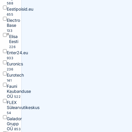
588
Eestipoisid.eu
655
Electro
Base
133
Elisa
Eesti
226
Enter24.eu
933
Euronics
236
Eurotech
141
Fauni
Kaubanduse
OÜ
522
FLEX
Sülearvutikeskus
54
Galador
Grupp
OÜ
853