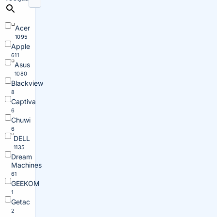
Acer
1095
Apple
611
Asus
1080
Blackview
8
Captiva
6
Chuwi
6
DELL
1135
Dream
Machines
61
GEEKOM
1
Getac
2