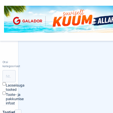
Otsi
kategooriast
Laoseisuga
tooted
Toote- ja
pakkumise
infost
Tootjad