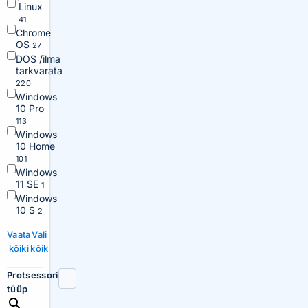
Linux
41
Chrome
OS
27
DOS /ilma
tarkvarata
220
Windows
10 Pro
113
Windows
10 Home
101
Windows
11 SE
1
Windows
10 S
2
Vaata
Vali
kõiki
kõik
Protsessori
tüüp