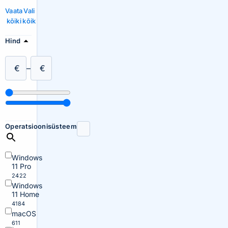
Vaata
Vali
kõiki
kõik
Hind
€
–
€
Operatsioonisüsteem
Windows
11 Pro
2422
Windows
11 Home
4184
macOS
611