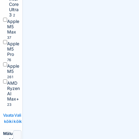
Core
Ultra
3
2
Apple
M5
Max
37
Apple
M5
Pro
76
Apple
M5
261
AMD
Ryzen
AI
Max+
23
Vaata
Vali
kõiki
kõik
Mälu