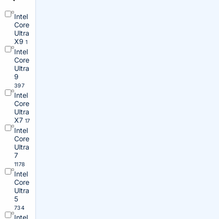
Intel
Core
Ultra
X9
1
Intel
Core
Ultra
9
397
Intel
Core
Ultra
X7
17
Intel
Core
Ultra
7
1178
Intel
Core
Ultra
5
734
Intel