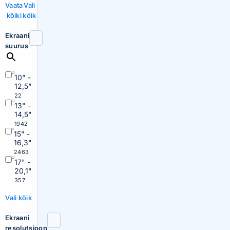
Vaata
Vali
kõiki
kõik
Ekraani
suurus
10" -
12,5"
22
13" -
14,5"
1942
15" -
16,3"
2463
17" -
20,1"
357
Vali kõik
Ekraani
resolutsioon