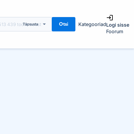
Otsi
Kategooriad
Täpsusta
Logi sisse
Foorum