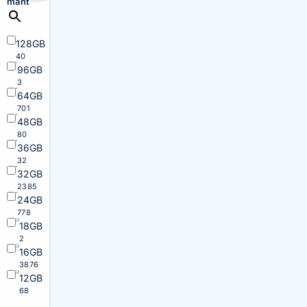
maht
128GB
40
96GB
3
64GB
701
48GB
80
36GB
32
32GB
2385
24GB
778
18GB
2
16GB
3876
12GB
68