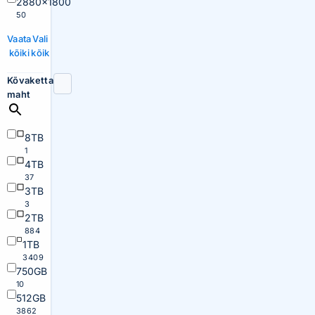
2880×1800
50
Vaata
Vali
kõiki
kõik
Kõvaketta
maht
8TB
1
4TB
37
3TB
3
2TB
884
1TB
3409
750GB
10
512GB
3862