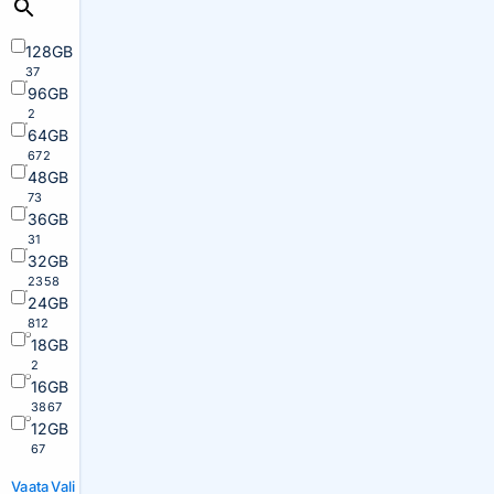
128GB
37
96GB
2
64GB
672
48GB
73
36GB
31
32GB
2358
24GB
812
18GB
2
16GB
3867
12GB
67
Vaata
Vali