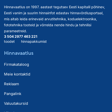
Hinnavaatlus on 1997. aastast tegutsev Eesti kapitalil põhinev,
Eesti vanim ja suurim hinnainfot edastav hinnavõrdlusportaal,
mis aitab leida erinevaid arvutitehnika, koduelektroonika,
fototehnika tooteid ja võrrelda nende hindu ja tehnilisi
parameetreid.
3 504 297
7 463 221
toodet
hinnapakkumist
Hinnavaatlus
Firmakataloog
Meie kontaktid
Reklaam
Pangalink
Valuutakursid