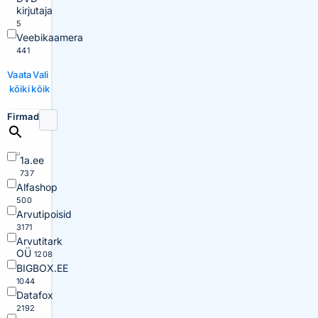
kirjutaja
5
Veebikaamera
441
Vaata
Vali
kõiki
kõik
Firmad
1a.ee
737
Alfashop
500
Arvutipoisid
3171
Arvutitark
OÜ
1208
BIGBOX.EE
1044
Datafox
2192