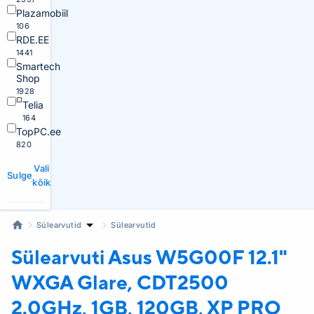
Plazamobiil
106
RDE.EE
1441
Smartech
Shop
1928
Telia
164
TopPC.ee
820
Vali
Sulge
kõik
Sülearvutid
Sülearvutid
Sülearvuti Asus
W5G00F 12.1"
WXGA Glare, CDT2500
2.0GHz, 1GB, 120GB, XP PRO