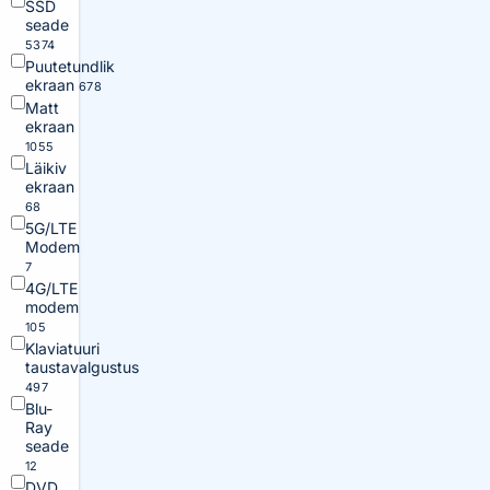
SSD
seade
5374
Puutetundlik
ekraan
678
Matt
ekraan
1055
Läikiv
ekraan
68
5G/LTE
Modem
7
4G/LTE
modem
105
Klaviatuuri
taustavalgustus
497
Blu-
Ray
seade
12
DVD