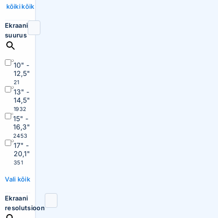
kõiki
kõik
Ekraani
suurus
10" -
12,5"
21
13" -
14,5"
1932
15" -
16,3"
2453
17" -
20,1"
351
Vali kõik
Ekraani
resolutsioon