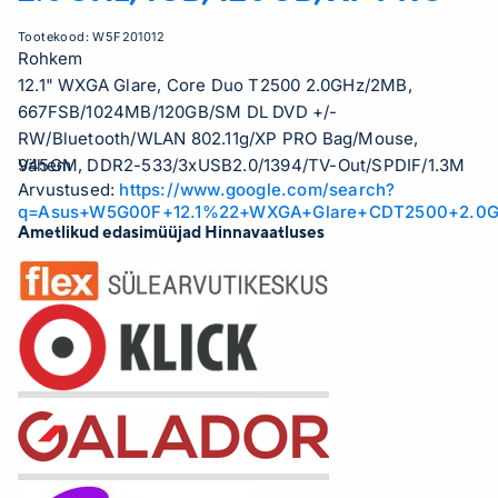
Tootekood:
W5F201012
Rohkem
12.1" WXGA Glare, Core Duo T2500 2.0GHz/2MB,
667FSB/1024MB/120GB/SM DL DVD +/-
RW/Bluetooth/WLAN 802.11g/XP PRO Bag/Mouse,
945GM, DDR2-533/3xUSB2.0/1394/TV-Out/SPDIF/1.3M
Vähem
Arvustused:
https://www.google.com/search?
Camera/6 Cell batt 3.5hrs/1.6Kg
q=Asus+W5G00F+12.1%22+WXGA+Glare+CDT2500+2.0G
Ametlikud edasimüüjad Hinnavaatluses