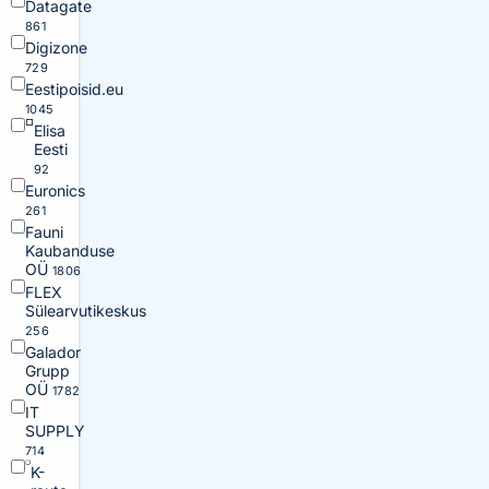
Datagate
861
Digizone
729
Eestipoisid.eu
1045
Elisa
Eesti
92
Euronics
261
Fauni
Kaubanduse
OÜ
1806
FLEX
Sülearvutikeskus
256
Galador
Grupp
OÜ
1782
IT
SUPPLY
714
K-