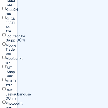
rauta
733
Kaup24
386
KLICK
EESTI
AS
226
Kodutehnika
Grupp OÜ
71
Mobile
Trade
208
Mobipunkt
147
MT
Shop
7006
MULTO
2790
ONOFF
Jaekaubanduse
OÜ
414
Photopoint
2597