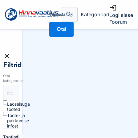
Kategooriad
Täpsusta
Logi sisse
Foorum
Otsi
Filtrid
Otsi
kategooriast
Laoseisuga
tooted
Toote- ja
pakkumise
infost
Tootjad