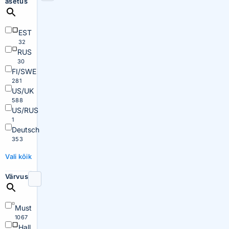
asetus
EST
32
RUS
30
FI/SWE
281
US/UK
588
US/RUS
1
Deutsch
353
Vali kõik
Värvus
Must
1067
Hall