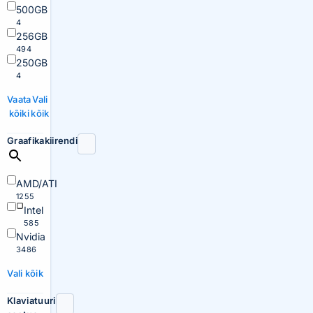
500GB
4
256GB
494
250GB
4
Vaata
Vali
kõiki
kõik
Graafikakiirendi
AMD/ATI
1255
Intel
585
Nvidia
3486
Vali kõik
Klaviatuuri