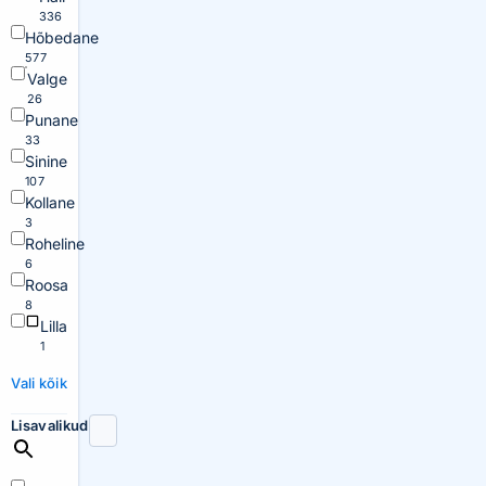
336
Hõbedane
577
Valge
26
Punane
33
Sinine
107
Kollane
3
Roheline
6
Roosa
8
Lilla
1
Vali kõik
Lisavalikud