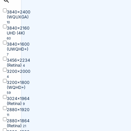
3840×2400
(WQUXGA)
10
3840×2160
UHD (4K)
60
3840×1600
(UWQHD+)
7
3456×2234
(Retina)
4
3200×2000
4
3200×1800
(WQHD+)
59
3024×1964
(Retina)
9
2880×1920
11
2880×1864
(Retina)
21