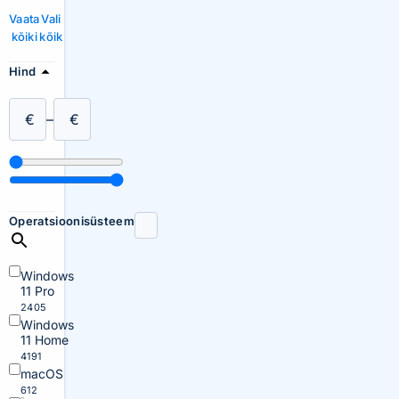
Vaata
Vali
kõiki
kõik
Hind
€
–
€
Operatsioonisüsteem
Windows
11 Pro
2405
Windows
11 Home
4191
macOS
612