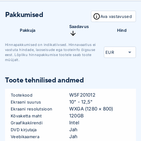
Pakkumised
Ava vastavused
Saadavus
Pakkuja
Hind
Hinnapakkumised on indikatiivsed. Hinnavaatlus ei
vastuta hindade, laoseisude ega tooteinfo õigsuse
eest. Lõpliku hinnapakkumise tootele saab toote
müüjalt.
Toote tehnilised andmed
W5F201012
Tootekood
10" - 12,5"
Ekraani suurus
WXGA (1280 × 800)
Ekraani resolutsioon
120GB
Kõvaketta maht
Intel
Graafikakiirendi
Jah
DVD kirjutaja
Jah
Veebikaamera