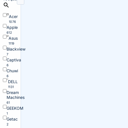
Acer
1076
Apple
612
Asus
1119
Blackview
7
Captiva
6
Chuwi
6
DELL
1131
Dream
Machines
61
GEEKOM
1
Getac
2