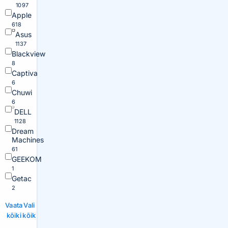
1097
Apple
618
Asus
1137
Blackview
8
Captiva
6
Chuwi
6
DELL
1128
Dream
Machines
61
GEEKOM
1
Getac
2
Vaata
Vali
kõiki
kõik