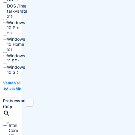
27
DOS /ilma
tarkvarata
219
Windows
10 Pro
113
Windows
10 Home
101
Windows
11 SE
1
Windows
10 S
2
Vaata
Vali
kõiki
kõik
Protsessori
tüüp
Intel
Core