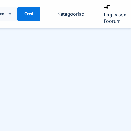
Otsi
Kategooriad
sta
Logi sisse
Foorum