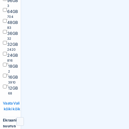
96GB
3
64GB
704
48GB
83
36GB
32
32GB
2420
24GB
816
18GB
2
16GB
3910
12GB
68
Vaata
Vali
kõiki
kõik
Ekraani
suurus