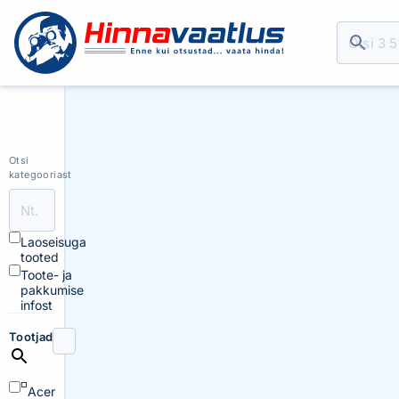
Otsi
kategooriast
Laoseisuga
tooted
Toote- ja
pakkumise
infost
Tootjad
Acer