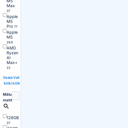
M5
Max
37
Apple
M5
Pro
77
Apple
M5
269
AMD
Ryzen
AI
Max+
22
Vaata
Vali
kõiki
kõik
Mälu
maht
128GB
37