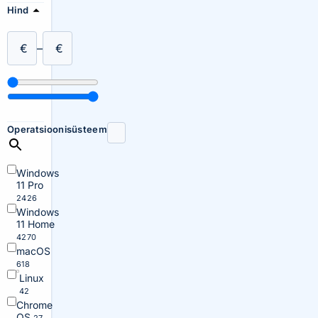
Hind
€
–
€
Operatsioonisüsteem
Windows
11 Pro
2426
Windows
11 Home
4270
macOS
618
Linux
42
Chrome
OS