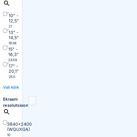
10" -
12,5"
21
13" -
14,5"
1936
15" -
16,3"
2459
17" -
20,1"
350
Vali kõik
Ekraani
resolutsioon
3840×2400
(WQUXGA)
10