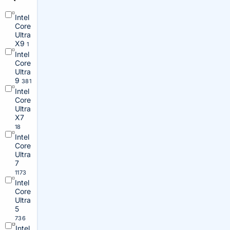
Intel
Core
Ultra
X9
1
Intel
Core
Ultra
9
381
Intel
Core
Ultra
X7
18
Intel
Core
Ultra
7
1173
Intel
Core
Ultra
5
736
Intel