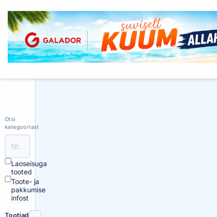
Otsi
kategooriast
Laoseisuga
tooted
Toote- ja
pakkumise
infost
Tootjad