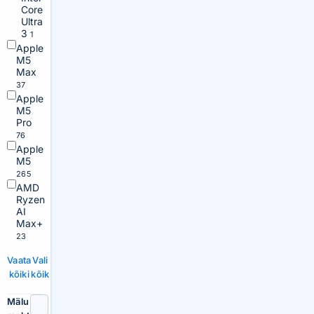
Core
Ultra
3
1
Apple
M5
Max
37
Apple
M5
Pro
76
Apple
M5
265
AMD
Ryzen
AI
Max+
23
Vaata
Vali
kõiki
kõik
Mälu