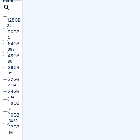
maht
128GB
34
96GB
2
64GB
693
48GB
80
36GB
32
32GB
2374
24GB
794
18GB
2
16GB
3839
12GB
66