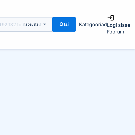
Otsi
Kategooriad
Täpsusta
Logi sisse
Foorum