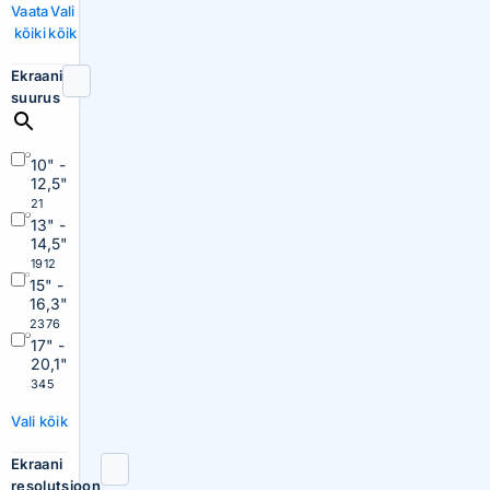
Vaata
Vali
kõiki
kõik
Ekraani
suurus
10" -
12,5"
21
13" -
14,5"
1912
15" -
16,3"
2376
17" -
20,1"
345
Vali kõik
Ekraani
resolutsioon