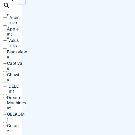
Acer
1079
Apple
616
Asus
1063
Blackview
8
Captiva
6
Chuwi
6
DELL
1112
Dream
Machines
62
GEEKOM
1
Getac
2