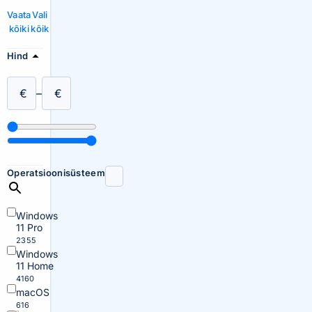
Vaata
Vali
kõiki
kõik
Hind
€
–
€
Operatsioonisüsteem
Windows
11 Pro
2355
Windows
11 Home
4160
macOS
616