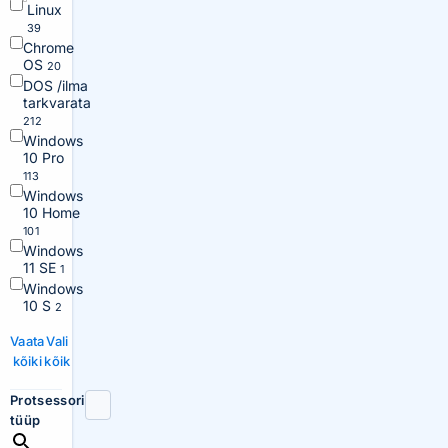
Linux
39
Chrome
OS
20
DOS /ilma
tarkvarata
212
Windows
10 Pro
113
Windows
10 Home
101
Windows
11 SE
1
Windows
10 S
2
Vaata
Vali
kõiki
kõik
Protsessori
tüüp