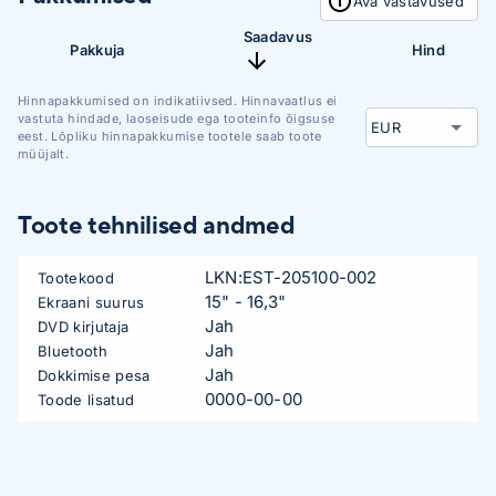
Ava vastavused
Saadavus
Pakkuja
Hind
Hinnapakkumised on indikatiivsed. Hinnavaatlus ei
vastuta hindade, laoseisude ega tooteinfo õigsuse
eest. Lõpliku hinnapakkumise tootele saab toote
müüjalt.
Toote tehnilised andmed
LKN:EST-205100-002
Tootekood
15" - 16,3"
Ekraani suurus
Jah
DVD kirjutaja
Jah
Bluetooth
Jah
Dokkimise pesa
0000-00-00
Toode lisatud