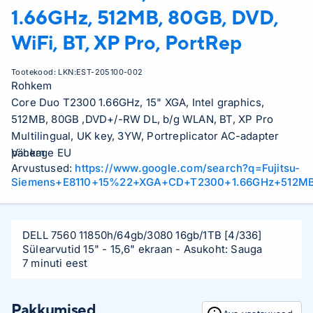
1.66GHz, 512MB, 80GB, DVD,
WiFi, BT, XP Pro, PortRep
Tootekood:
LKN:EST-205100-002
Rohkem
Core Duo T2300 1.66GHz, 15" XGA, Intel graphics,
512MB, 80GB ,DVD+/-RW DL, b/g WLAN, BT, XP Pro
Multilingual, UK key, 3YW, Portreplicator AC-adapter
package EU
Vähem
Arvustused:
https://www.google.com/search?q=Fujitsu-
Siemens+E8110+15%22+XGA+CD+T2300+1.66GHz+512M
DELL 7560 11850h/64gb/3080 16gb/1TB
[4/336]
Sülearvutid 15" - 15,6" ekraan
- Asukoht: Sauga
7 minuti eest
Pakkumised