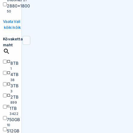
21
2880×1800
50
Vaata
Vali
kõiki
kõik
Kõvaketta
maht
8TB
1
4TB
38
3TB
3
2TB
899
1TB
3422
750GB
10
512GB