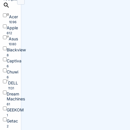
Acer
1096
Apple
612
Asus
1080
Blackview
8
Captiva
6
Chuwi
6
DELL
1131
Dream
Machines
61
GEEKOM
1
Getac
2