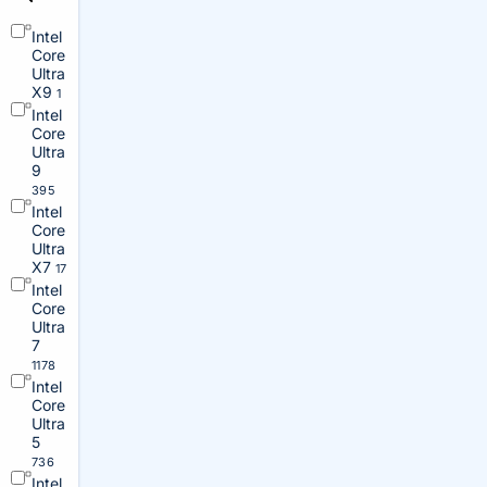
Intel
Core
Ultra
X9
1
Intel
Core
Ultra
9
395
Intel
Core
Ultra
X7
17
Intel
Core
Ultra
7
1178
Intel
Core
Ultra
5
736
Intel