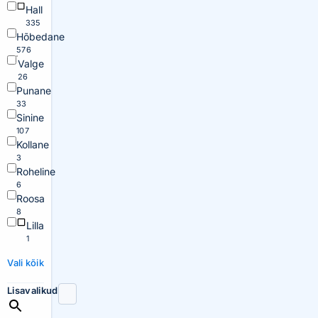
Hall
335
Hõbedane
576
Valge
26
Punane
33
Sinine
107
Kollane
3
Roheline
6
Roosa
8
Lilla
1
Vali kõik
Lisavalikud