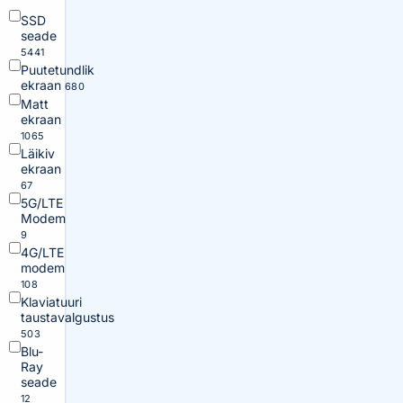
SSD
seade
5441
Puutetundlik
ekraan
680
Matt
ekraan
1065
Läikiv
ekraan
67
5G/LTE
Modem
9
4G/LTE
modem
108
Klaviatuuri
taustavalgustus
503
Blu-
Ray
seade
12