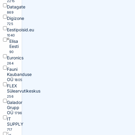
2215
Datagate
869
Digizone
725
Eestipoisid.eu
1040
Elisa
Eesti
90
Euronics
264
Fauni
Kaubanduse
OÜ
1805
FLEX
Sülearvutikeskus
256
Galador
Grupp
OÜ
1796
IT
SUPPLY
717