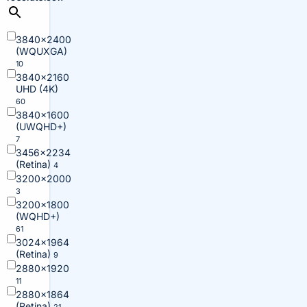
3840×2400
(WQUXGA)
10
3840×2160
UHD (4K)
60
3840×1600
(UWQHD+)
7
3456×2234
(Retina)
4
3200×2000
3
3200×1800
(WQHD+)
61
3024×1964
(Retina)
9
2880×1920
11
2880×1864
(Retina)