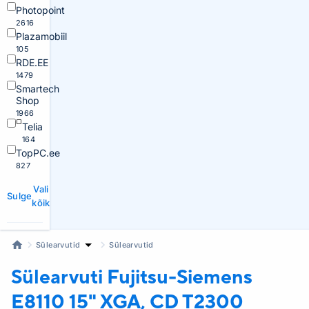
Photopoint
2616
Plazamobiil
105
RDE.EE
1479
Smartech
Shop
1966
Telia
164
TopPC.ee
827
Vali
Sulge
kõik
Sülearvutid
Sülearvutid
Sülearvuti Fujitsu-Siemens
E8110 15" XGA, CD T2300