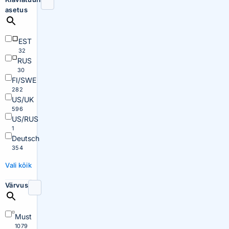
asetus
EST
32
RUS
30
FI/SWE
282
US/UK
596
US/RUS
1
Deutsch
354
Vali kõik
Värvus
Must
1079