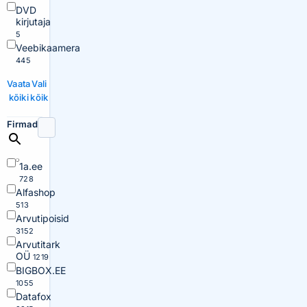
DVD
kirjutaja
5
Veebikaamera
445
Vaata
Vali
kõiki
kõik
Firmad
1a.ee
728
Alfashop
513
Arvutipoisid
3152
Arvutitark
OÜ
1219
BIGBOX.EE
1055
Datafox