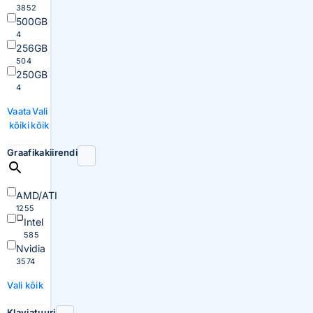
3852
500GB
4
256GB
504
250GB
4
Vaata
Vali
kõiki
kõik
Graafikakiirendi
AMD/ATI
1255
Intel
585
Nvidia
3574
Vali kõik
Klaviatuuri