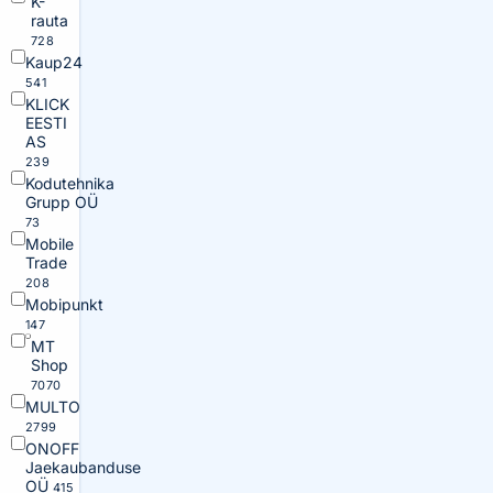
K-
rauta
728
Kaup24
541
KLICK
EESTI
AS
239
Kodutehnika
Grupp OÜ
73
Mobile
Trade
208
Mobipunkt
147
MT
Shop
7070
MULTO
2799
ONOFF
Jaekaubanduse
OÜ
415