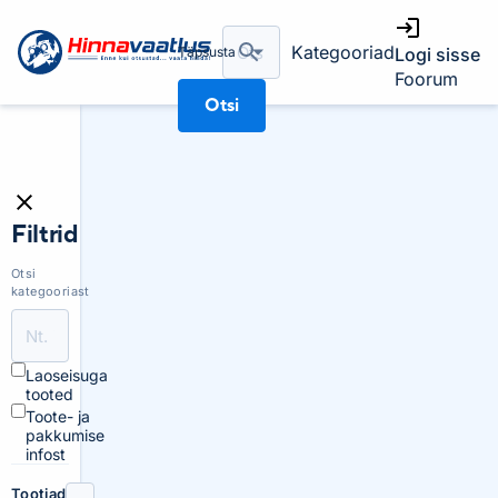
Kategooriad
Täpsusta
Logi sisse
Foorum
Otsi
Filtrid
Otsi
kategooriast
Laoseisuga
tooted
Toote- ja
pakkumise
infost
Tootjad