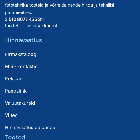
fototehnika tooteid ja võrrelda nende hindu ja tehnilisi
parameetreid.
3 510 807
7 455 311
toodet
hinnapakkumist
Hinnavaatlus
Firmakataloog
Meie kontaktid
Reklaam
Pangalink
Valuutakursid
Viited
Hinnavaatlus.ee paneel
Tooted