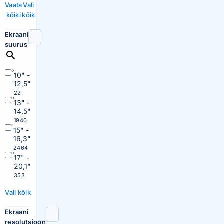
Vaata
Vali
kõiki
kõik
Ekraani
suurus
10" -
12,5"
22
13" -
14,5"
1940
15" -
16,3"
2464
17" -
20,1"
353
Vali kõik
Ekraani
resolutsioon