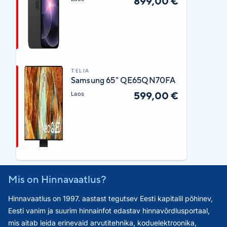
899,00 €
TELIA
Samsung 65" QE65QN70FA
599,00 €
Laos
Mis on Hinnavaatlus?
Hinnavaatlus on 1997. aastast tegutsev Eesti kapitalil põhinev,
Eesti vanim ja suurim hinnainfot edastav hinnavõrdlusportaal,
mis aitab leida erinevaid arvutitehnika, koduelektroonika,