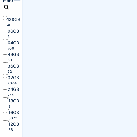
maht
128GB
40
96GB
3
64GB
700
48GB
80
36GB
32
32GB
2384
24GB
778
18GB
2
16GB
3872
12GB
68