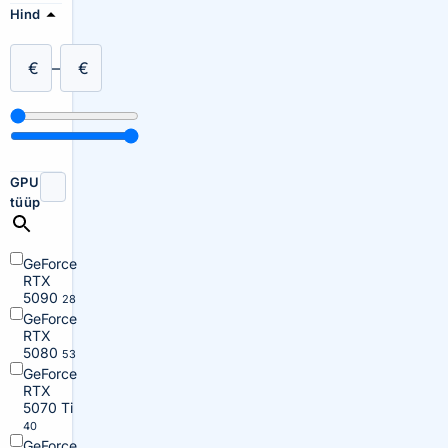
Hind
€
–
€
GPU
tüüp
GeForce
RTX
5090
28
GeForce
RTX
5080
53
GeForce
RTX
5070 Ti
40
GeForce