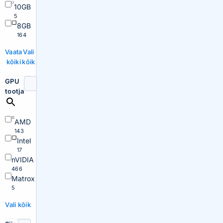
10GB
5
8GB
164
Vaata
Vali
kõiki
kõik
GPU
tootja
AMD
143
Intel
17
nVIDIA
466
Matrox
5
Vali kõik