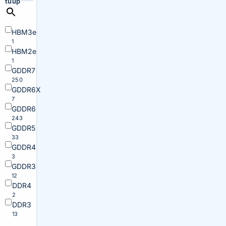
tüüp
HBM3e
1
HBM2e
1
GDDR7
250
GDDR6X
7
GDDR6
243
GDDR5
33
GDDR4
3
GDDR3
12
DDR4
2
DDR3
13