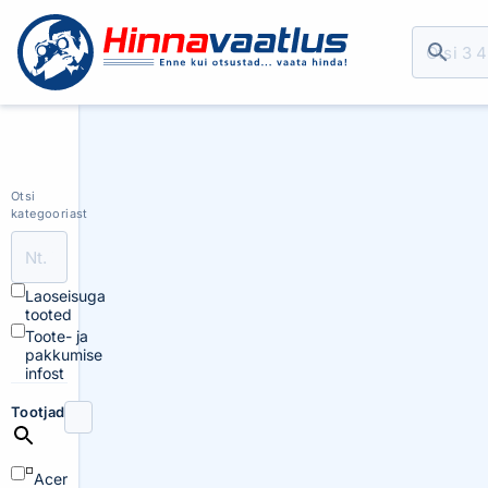
Otsi
kategooriast
Laoseisuga
tooted
Toote- ja
pakkumise
infost
Tootjad
Acer