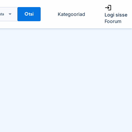
Otsi
Kategooriad
sta
Logi sisse
Foorum