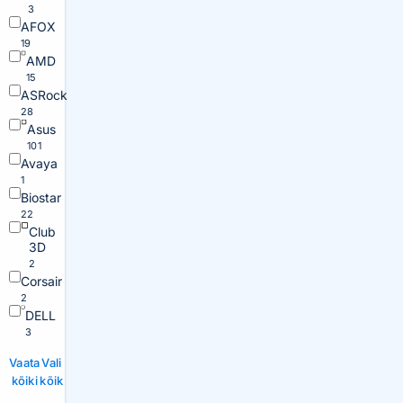
3
AFOX
19
AMD
15
ASRock
28
Asus
101
Avaya
1
Biostar
22
Club
3D
2
Corsair
2
DELL
3
Vaata
Vali
kõiki
kõik