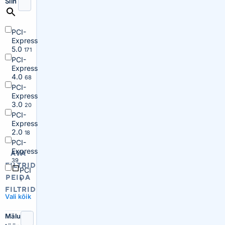
Siin
PCI-
Express
5.0
171
PCI-
Express
4.0
68
PCI-
Express
3.0
20
PCI-
Express
2.0
18
PCI-
Express
AVA
39
FILTRID
PCI
PEIDA
1
FILTRID
Vali kõik
Mälu