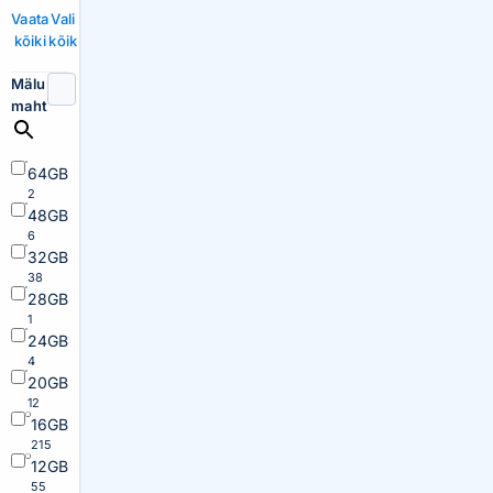
Vaata
Vali
kõiki
kõik
Mälu
maht
64GB
2
48GB
6
32GB
38
28GB
1
24GB
4
20GB
12
16GB
215
12GB
55