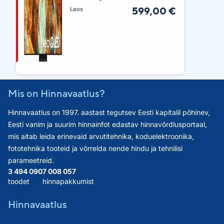
599,00 €
Laos
Mis on Hinnavaatlus?
Hinnavaatlus on 1997. aastast tegutsev Eesti kapitalil põhinev,
Eesti vanim ja suurim hinnainfot edastav hinnavõrdlusportaal,
mis aitab leida erinevaid arvutitehnika, koduelektroonika,
fototehnika tooteid ja võrrelda nende hindu ja tehnilisi
parameetreid.
3 494 090
7 008 057
toodet
hinnapakkumist
Hinnavaatlus