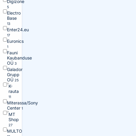
Digizone
5
Electro
Base
13
Enter24.eu
17
Euronics
1
Fauni
Kaubanduse
OÜ
3
Galador
Grupp
OÜ
25
K-
rauta
11
Miterassa/Sony
Center
1
MT
Shop
27
MULTO