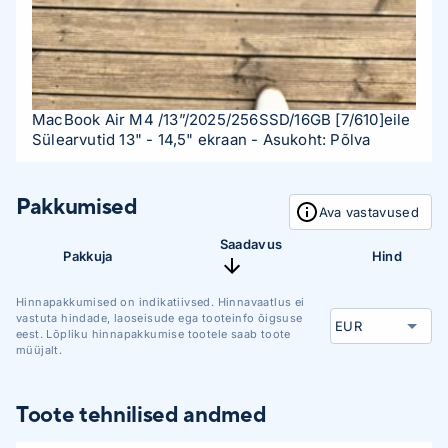
MacBook Air M4 /13”/2025/256SSD/16GB
[7/610]
eile
Sülearvutid 13" - 14,5" ekraan
- Asukoht: Põlva
Pakkumised
Ava vastavused
Saadavus
Pakkuja
Hind
Hinnapakkumised on indikatiivsed. Hinnavaatlus ei
vastuta hindade, laoseisude ega tooteinfo õigsuse
eest. Lõpliku hinnapakkumise tootele saab toote
müüjalt.
Toote tehnilised andmed