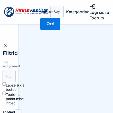
Kategooriad
Täpsusta
Logi sisse
Foorum
Otsi
Filtrid
Otsi
kategooriast
Laoseisuga
tooted
Toote- ja
pakkumise
infost
Tootjad