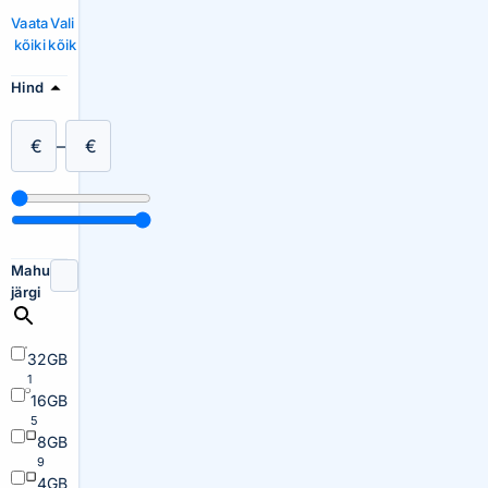
Vaata
Vali
kõiki
kõik
Hind
€
–
€
Mahu
järgi
32GB
1
16GB
5
8GB
9
4GB