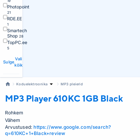
19
Photopoint
21
RDE.EE
1
Smartech
Shop
28
TopPC.ee
5
Vali
Sulge
kõik
Koduelektroonika
MP3 pleierid
MP3 Player
610KC 1GB Black
Rohkem
Vähem
Arvustused:
https://www.google.com/search?
q=610KC+1+Black+review