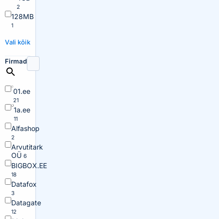
2
128MB
1
Vali kõik
Firmad
01.ee
21
1a.ee
11
Alfashop
2
Arvutitark
OÜ
6
BIGBOX.EE
18
Datafox
3
Datagate
12