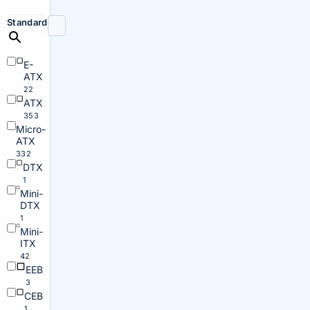
Standard
E-
ATX
22
ATX
353
Micro-
ATX
332
DTX
1
Mini-
DTX
1
Mini-
ITX
42
EEB
3
CEB
1