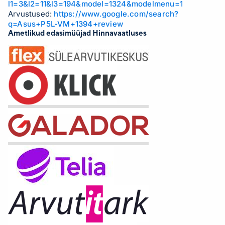
l1=3&l2=11&l3=194&model=1324&modelmenu=1
Arvustused:
https://www.google.com/search?
q=Asus+P5L-VM+1394+review
Ametlikud edasimüüjad Hinnavaatluses