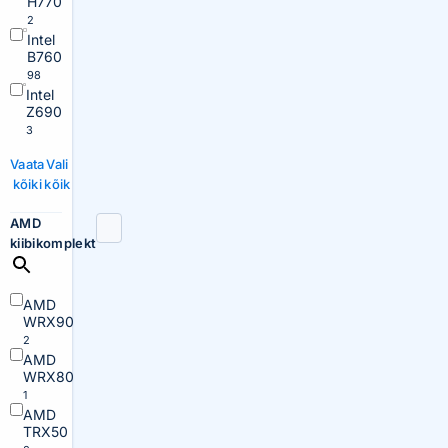
H770
2
Intel
B760
98
Intel
Z690
3
Vaata
Vali
kõiki
kõik
AMD
kiibikomplekt
AMD
WRX90
2
AMD
WRX80
1
AMD
TRX50