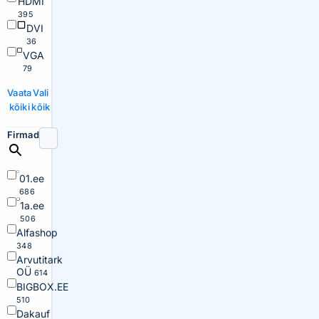
HDMI
395
DVI
36
VGA
79
Vaata
Vali
kõiki
kõik
Firmad
01.ee
686
1a.ee
506
Alfashop
348
Arvutitark
OÜ
614
BIGBOX.EE
510
Dakauf