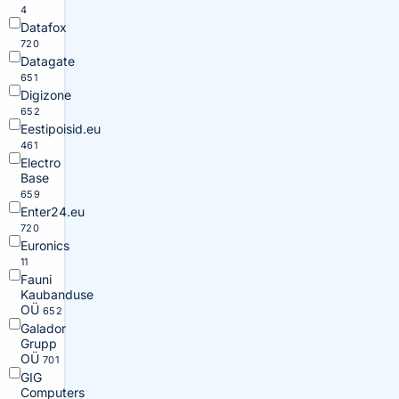
4
Datafox
720
Datagate
651
Digizone
652
Eestipoisid.eu
461
Electro
Base
659
Enter24.eu
720
Euronics
11
Fauni
Kaubanduse
OÜ
652
Galador
Grupp
OÜ
701
GIG
Computers