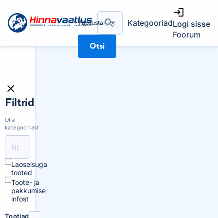
Kategooriad
Täpsusta
Logi sisse
Foorum
Otsi
Filtrid
Otsi
kategooriast
Laoseisuga
tooted
Toote- ja
pakkumise
infost
Tootjad