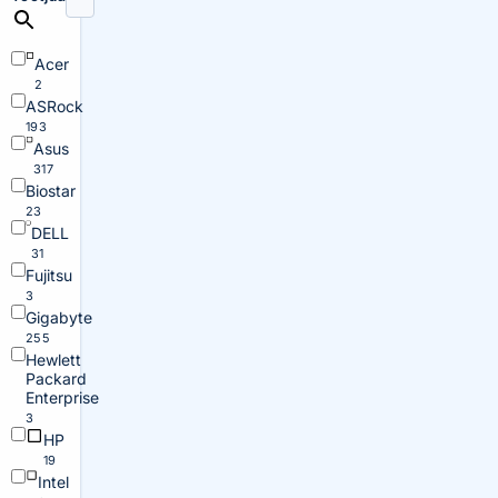
Acer
2
ASRock
193
Asus
317
Biostar
23
DELL
31
Fujitsu
3
Gigabyte
255
Hewlett
Packard
Enterprise
3
HP
19
Intel