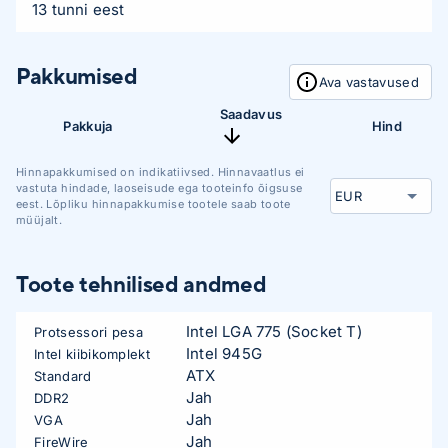
13 tunni eest
Pakkumised
Ava vastavused
Saadavus
Pakkuja
Hind
Hinnapakkumised on indikatiivsed. Hinnavaatlus ei
vastuta hindade, laoseisude ega tooteinfo õigsuse
eest. Lõpliku hinnapakkumise tootele saab toote
müüjalt.
Toote tehnilised andmed
Intel LGA 775 (Socket T)
Protsessori pesa
Intel 945G
Intel kiibikomplekt
ATX
Standard
Jah
DDR2
Jah
VGA
Jah
FireWire