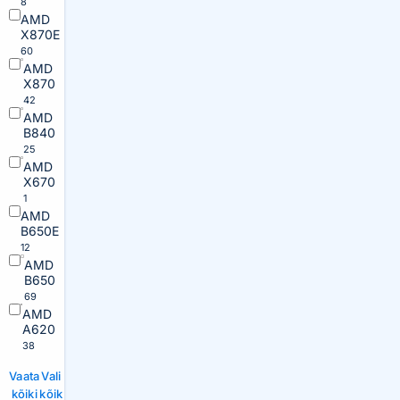
8
AMD
X870E
60
AMD
X870
42
AMD
B840
25
AMD
X670
1
AMD
B650E
12
AMD
B650
69
AMD
A620
38
Vaata
Vali
kõiki
kõik