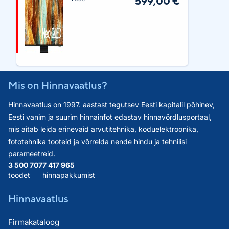
599,00 €
Mis on Hinnavaatlus?
Hinnavaatlus on 1997. aastast tegutsev Eesti kapitalil põhinev,
Eesti vanim ja suurim hinnainfot edastav hinnavõrdlusportaal,
mis aitab leida erinevaid arvutitehnika, koduelektroonika,
fototehnika tooteid ja võrrelda nende hindu ja tehnilisi
parameetreid.
3 500 707
7 417 965
toodet
hinnapakkumist
Hinnavaatlus
Firmakataloog