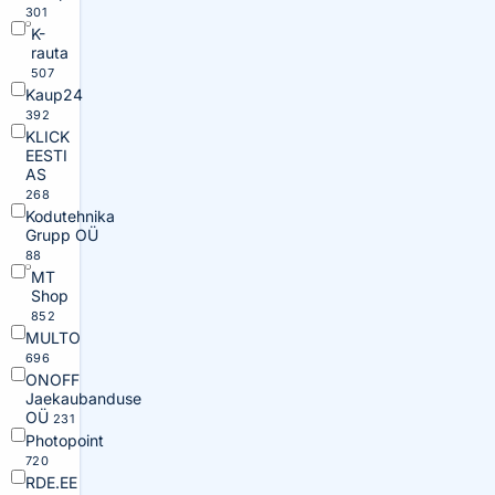
301
K-
rauta
507
Kaup24
392
KLICK
EESTI
AS
268
Kodutehnika
Grupp OÜ
88
MT
Shop
852
MULTO
696
ONOFF
Jaekaubanduse
OÜ
231
Photopoint
720
RDE.EE