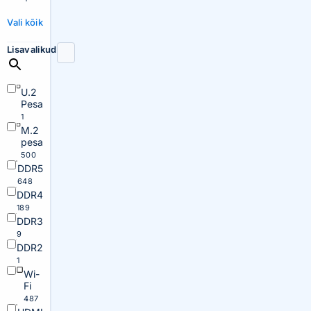
Vali kõik
Lisavalikud
U.2
Pesa
1
M.2
pesa
500
DDR5
648
DDR4
189
DDR3
9
DDR2
1
Wi-
Fi
487