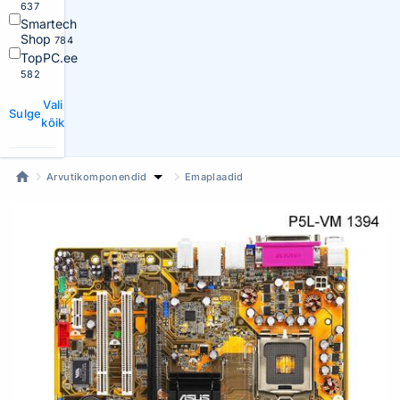
637
Smartech
Shop
784
TopPC.ee
582
Vali
Sulge
kõik
Arvutikomponendid
Emaplaadid