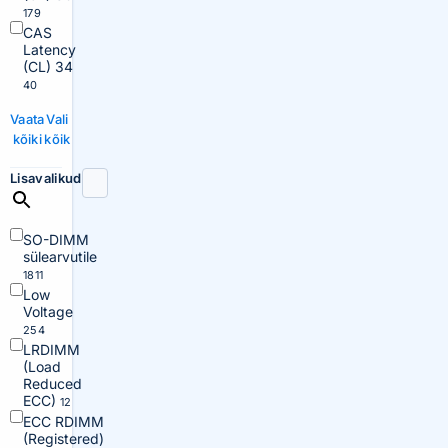
179
CAS
Latency
(CL) 34
40
Vaata
Vali
kõiki
kõik
Lisavalikud
SO-DIMM
sülearvutile
1811
Low
Voltage
254
LRDIMM
(Load
Reduced
ECC)
12
ECC RDIMM
(Registered)