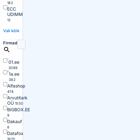
182
ECC
UDIMM
12
Vali kõik
Firmad
01.ee
3089
1a.ee
382
Alfashop
474
Arvutitark
OÜ
1550
BIGBOX.EE
9
Dakauf
6
Datafox
1970