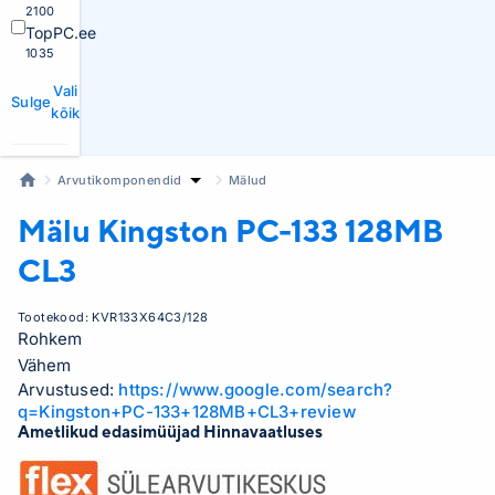
2100
TopPC.ee
1035
Vali
Sulge
kõik
Arvutikomponendid
Mälud
Mälu Kingston
PC-133 128MB
CL3
Tootekood:
KVR133X64C3/128
Rohkem
Vähem
Arvustused:
https://www.google.com/search?
q=Kingston+PC-133+128MB+CL3+review
Ametlikud edasimüüjad Hinnavaatluses