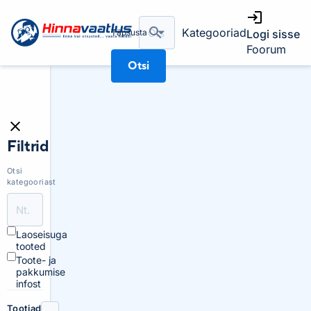
Kategooriad
Täpsusta
Logi sisse
Foorum
Otsi
Filtrid
Otsi
kategooriast
Laoseisuga
tooted
Toote- ja
pakkumise
infost
Tootjad