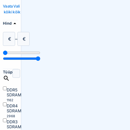
Vaata
Vali
kõiki
kõik
Hind
€
–
€
Tüüp
DDR5
SDRAM
1162
DDR4
SDRAM
2968
DDR3
SDRAM