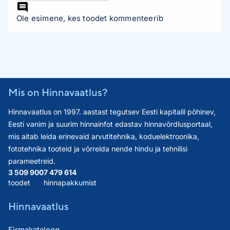
Ole esimene, kes toodet kommenteerib
Mis on Hinnavaatlus?
Hinnavaatlus on 1997. aastast tegutsev Eesti kapitalil põhinev,
Eesti vanim ja suurim hinnainfot edastav hinnavõrdlusportaal,
mis aitab leida erinevaid arvutitehnika, koduelektroonika,
fototehnika tooteid ja võrrelda nende hindu ja tehnilisi
parameetreid.
3 509 900
7 479 614
toodet
hinnapakkumist
Hinnavaatlus
Firmakataloog