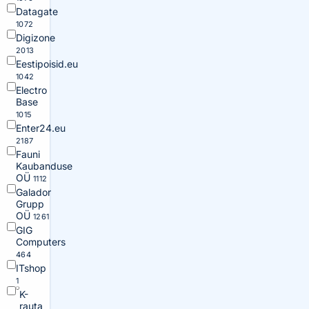
Datagate
1072
Digizone
2013
Eestipoisid.eu
1042
Electro
Base
1015
Enter24.eu
2187
Fauni
Kaubanduse
OÜ
1112
Galador
Grupp
OÜ
1261
GIG
Computers
464
ITshop
1
K-
rauta