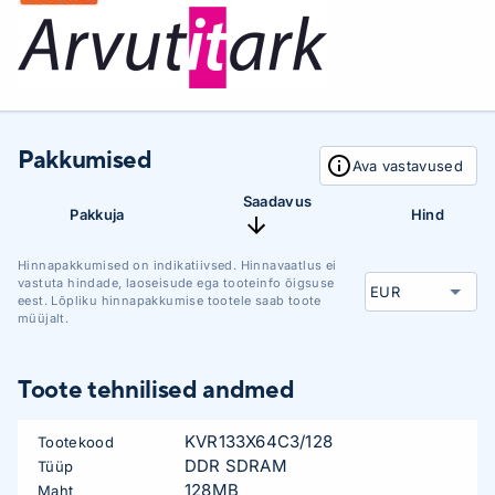
Pakkumised
Ava vastavused
Saadavus
Pakkuja
Hind
Hinnapakkumised on indikatiivsed. Hinnavaatlus ei
vastuta hindade, laoseisude ega tooteinfo õigsuse
eest. Lõpliku hinnapakkumise tootele saab toote
müüjalt.
Toote tehnilised andmed
KVR133X64C3/128
Tootekood
DDR SDRAM
Tüüp
128MB
Maht