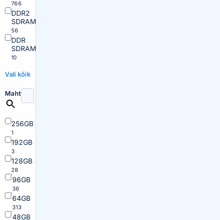
766
DDR2
SDRAM
56
DDR
SDRAM
10
Vali kõik
Maht
256GB
1
192GB
3
128GB
28
96GB
36
64GB
313
48GB