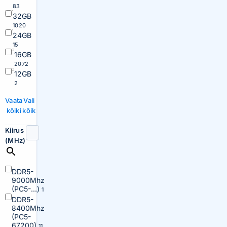
83
32GB
1020
24GB
15
16GB
2072
12GB
2
Vaata
Vali
kõiki
kõik
Kiirus
(MHz)
DDR5-
9000Mhz
(PC5-...)
1
DDR5-
8400Mhz
(PC5-
67200)
11