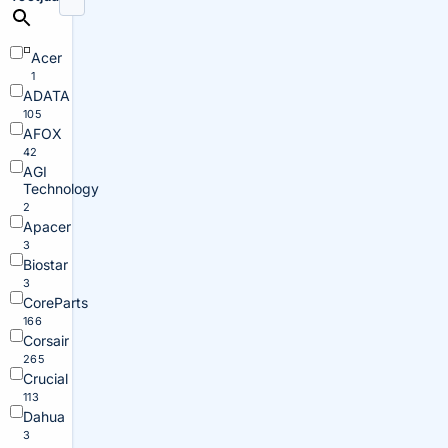
Acer
1
ADATA
105
AFOX
42
AGI
Technology
2
Apacer
3
Biostar
3
CoreParts
166
Corsair
265
Crucial
113
Dahua
3