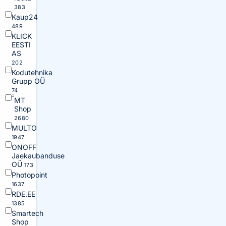
383
Kaup24
489
KLICK
EESTI
AS
202
Kodutehnika
Grupp OÜ
74
MT
Shop
2680
MULTO
1947
ONOFF
Jaekaubanduse
OÜ
173
Photopoint
1637
RDE.EE
1385
Smartech
Shop