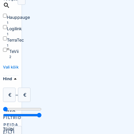
Hauppauge
1
Logilink
1
TerraTec
1
TeVii
2
Vali kõik
Hind
€
–
€
AVA
FILTRID
PEIDA
Tüübi
FILTRID