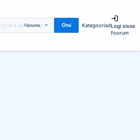
Otsi
Kategooriad
Täpsusta
Logi sisse
Foorum