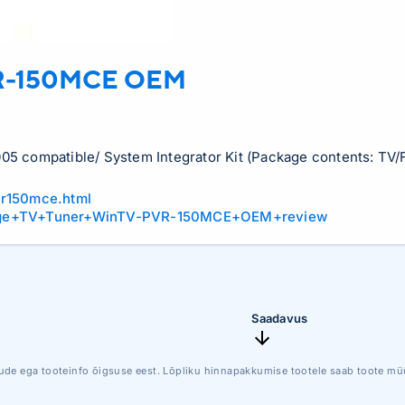
R-150MCE OEM
 compatible/ System Integrator Kit (Package contents: TV/F
vr150mce.html
auge+TV+Tuner+WinTV-PVR-150MCE+OEM+review
Saadavus
ude ega tooteinfo õigsuse eest. Lõpliku hinnapakkumise tootele saab toote müü