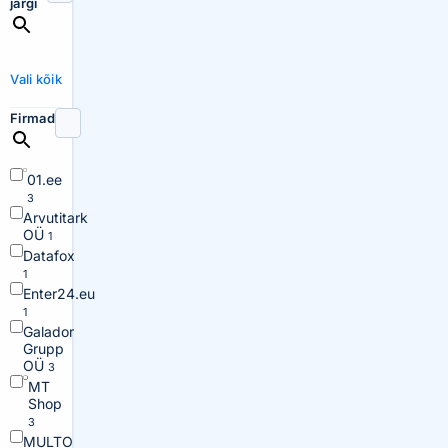
järgi
Vali kõik
Firmad
01.ee
3
Arvutitark
OÜ
1
Datafox
1
Enter24.eu
1
Galador
Grupp
OÜ
3
MT
Shop
3
MULTO