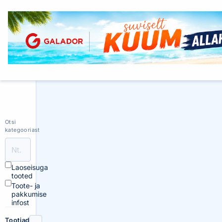
Otsi
kategooriast
Laoseisuga
tooted
Toote- ja
pakkumise
infost
Tootjad