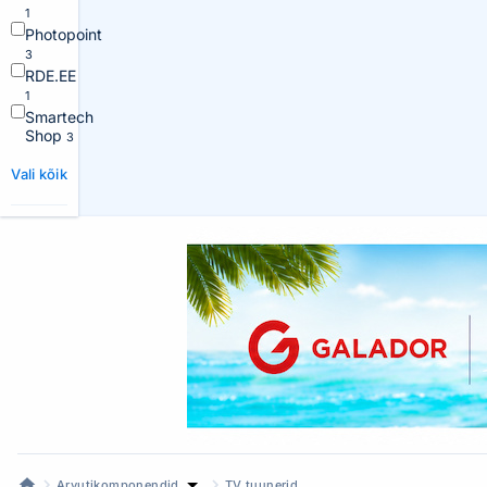
1
Photopoint
3
RDE.EE
1
Smartech
Shop
3
Vali kõik
Arvutikomponendid
TV tuunerid