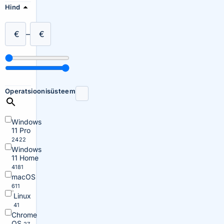
Hind
€
–
€
Operatsioonisüsteem
Windows
11 Pro
2422
Windows
11 Home
4181
macOS
611
Linux
41
Chrome
OS