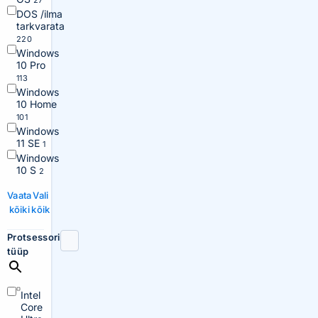
27
DOS /ilma
tarkvarata
220
Windows
10 Pro
113
Windows
10 Home
101
Windows
11 SE
1
Windows
10 S
2
Vaata
Vali
kõiki
kõik
Protsessori
tüüp
Intel
Core