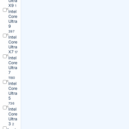
Ultra
X9
1
Intel
Core
Ultra
9
397
Intel
Core
Ultra
X7
17
Intel
Core
Ultra
7
1180
Intel
Core
Ultra
5
736
Intel
Core
Ultra
3
2