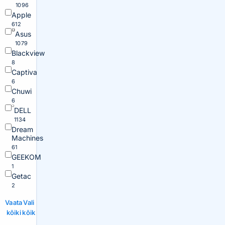
1096
Apple
612
Asus
1079
Blackview
8
Captiva
6
Chuwi
6
DELL
1134
Dream
Machines
61
GEEKOM
1
Getac
2
Vaata
Vali
kõiki
kõik