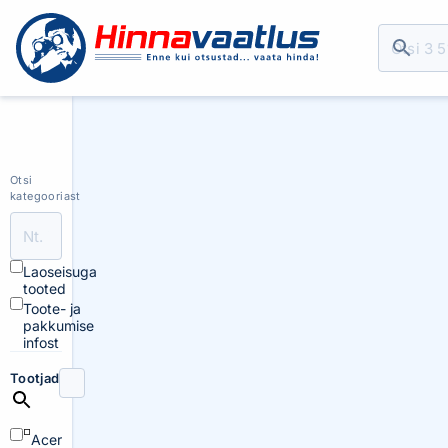
Otsi
kategooriast
Laoseisuga
tooted
Toote- ja
pakkumise
infost
Tootjad
Acer