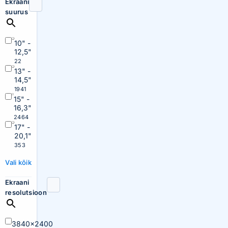
Ekraani
suurus
10" -
12,5"
22
13" -
14,5"
1941
15" -
16,3"
2464
17" -
20,1"
353
Vali kõik
Ekraani
resolutsioon
3840×2400