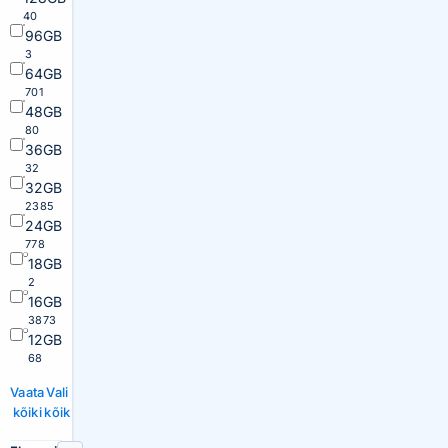
40
96GB
3
64GB
701
48GB
80
36GB
32
32GB
2385
24GB
778
18GB
2
16GB
3873
12GB
68
Vaata
Vali
kõiki
kõik