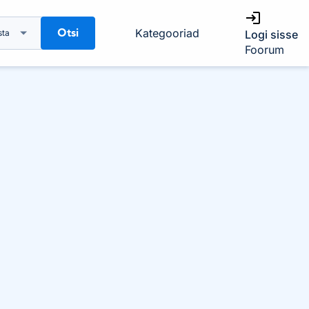
Otsi
Kategooriad
sta
Logi sisse
Foorum