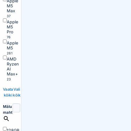
Apple
M5
Max
37
Apple
M5
Pro
76
Apple
M5
261
AMD
Ryzen
AI
Max+
23
Vaata
Vali
kõiki
kõik
Mälu
maht
128GB