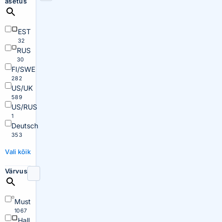
asetus
EST
32
RUS
30
FI/SWE
282
US/UK
589
US/RUS
1
Deutsch
353
Vali kõik
Värvus
Must
1067
Hall