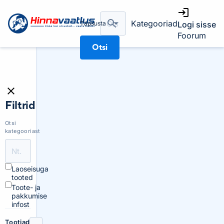
Kategooriad
Täpsusta
Logi sisse
Foorum
Otsi
Filtrid
Otsi
kategooriast
Laoseisuga
tooted
Toote- ja
pakkumise
infost
Tootjad