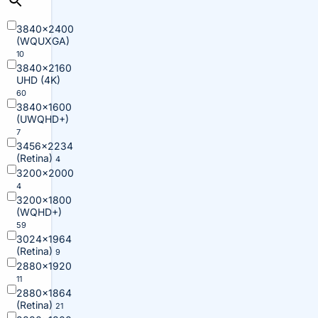
3840×2400
(WQUXGA)
10
3840×2160
UHD (4K)
60
3840×1600
(UWQHD+)
7
3456×2234
(Retina)
4
3200×2000
4
3200×1800
(WQHD+)
59
3024×1964
(Retina)
9
2880×1920
11
2880×1864
(Retina)
21