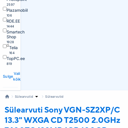
2597
Plazamobiil
106
RDE.EE
1444
Smartech
Shop
1928
Telia
164
TopPC.ee
819
Vali
Sulge
kõik
Sülearvutid
Sülearvutid
Sülearvuti Sony
VGN-SZ2XP/C
13.3" WXGA CD T2500 2.0GHz