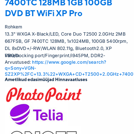
7400TC 128MB 1GB 100GB
DVD BT WiFi XP Pro
Rohkem
13.3" WXGA X-Black/LED, Core Duo T2500 2.0GHz 2MB
667FSB, GF 7400TC 128MB, 1x1024MB, 100GB 5400rpm,
DL 8xDVD+/-RW/WLAN 802.11g, Bluetooth2.0, XP
PRO/Docking port/Fingerprint/i945PM, DDR2-
Vähem
Arvustused:
https://www.google.com/search?
533/2xUSB2.0/1394/Card reader/0.3M Camera/3
q=Sony+VGN-
Hour/1.8
SZ2XP%2FC+13.3%22+WXGA+CD+T2500+2.0GHz+7400T
Ametlikud edasimüüjad Hinnavaatluses