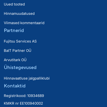
Uued tooted
Hinnamuudatused
Viimased kommentaarid
Partnerid
Fujitsu Services AS
BaIT Partner OÜ
Arvutitark OÜ
Ühistegevused
Hinnavaatluse jalgpalliklubi
Kontaktid
Registrikood: 10934689
KMKR nr EE100940002