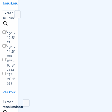
kõiki
kõik
Ekraani
suurus
10" -
12,5"
21
13" -
14,5"
1933
15" -
16,3"
2453
17" -
20,1"
351
Vali kõik
Ekraani
resolutsioon