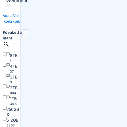
2880×1800
50
Vaata
Vali
kõiki
kõik
Kõvaketta
maht
8TB
1
4TB
37
3TB
3
2TB
884
1TB
3410
750GB
10
512GB
3863