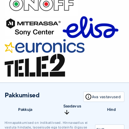
Pakkumised
Ava vastavused
Saadavus
Pakkuja
Hind
Hinnapakkumised on indikatiivsed. Hinnavaatlus ei
vastuta hindade, laoseisude ega tooteinfo õigsuse