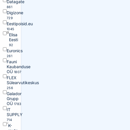
Datagate
861
Digizone
729
Eestipoisid.eu
1045
Elisa
Eesti
92
Euronics
261
Fauni
Kaubanduse
OÜ
1807
FLEX
Sülearvutikeskus
256
Galador
Grupp
OÜ
1783
IT
SUPPLY
714
K-