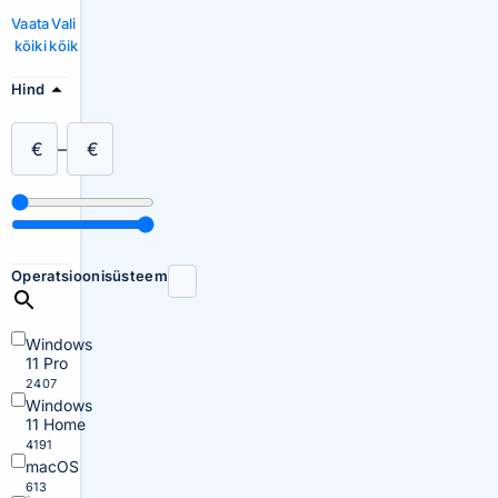
Vaata
Vali
kõiki
kõik
Hind
€
–
€
Operatsioonisüsteem
Windows
11 Pro
2407
Windows
11 Home
4191
macOS
613