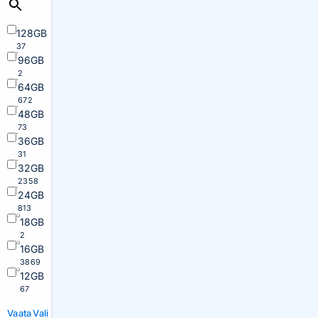
128GB
37
96GB
2
64GB
672
48GB
73
36GB
31
32GB
2358
24GB
813
18GB
2
16GB
3869
12GB
67
Vaata
Vali