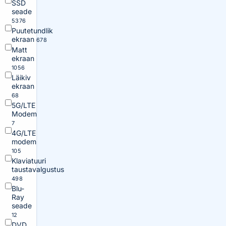
SSD
seade
5376
Puutetundlik
ekraan
678
Matt
ekraan
1056
Läikiv
ekraan
68
5G/LTE
Modem
7
4G/LTE
modem
105
Klaviatuuri
taustavalgustus
498
Blu-
Ray
seade
12
DVD