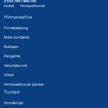
3 503 795
7 460 705
toodet
hinnapakkumist
Hinnavaatlus
Firmakataloog
Meie kontaktid
Reklaam
Pangalink
Valuutakursid
Viited
Hinnavaatlus.ee paneel
Tooted
Hinnakirjad