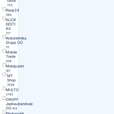
rauta
733
Kaup24
386
KLICK
EESTI
AS
217
Kodutehnika
Grupp OÜ
72
Mobile
Trade
208
Mobipunkt
147
MT
Shop
7008
MULTO
2793
ONOFF
Jaekaubanduse
OÜ
414
Photopoint