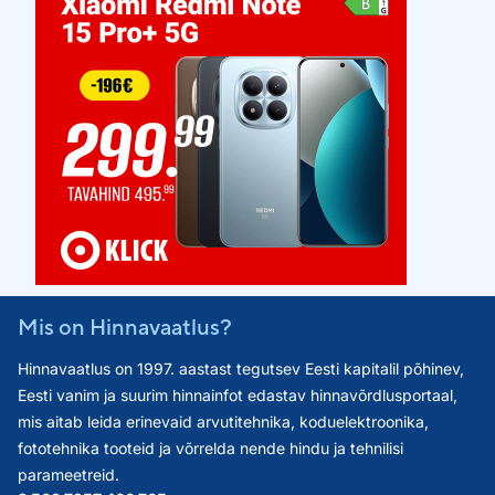
Mis on Hinnavaatlus?
Hinnavaatlus on 1997. aastast tegutsev Eesti kapitalil põhinev,
Eesti vanim ja suurim hinnainfot edastav hinnavõrdlusportaal,
mis aitab leida erinevaid arvutitehnika, koduelektroonika,
fototehnika tooteid ja võrrelda nende hindu ja tehnilisi
parameetreid.