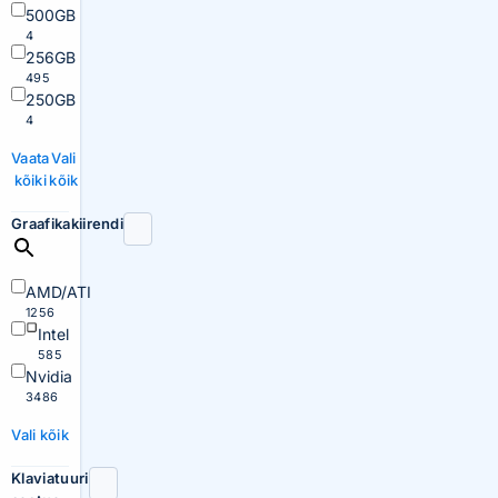
500GB
4
256GB
495
250GB
4
Vaata
Vali
kõiki
kõik
Graafikakiirendi
AMD/ATI
1256
Intel
585
Nvidia
3486
Vali kõik
Klaviatuuri