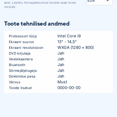
eest. Lõpliku hinnapakkumise tootele saab toote
müüjalt.
Toote tehnilised andmed
Intel Core i9
Protsessori tüüp
13" - 14,5"
Ekraani suurus
WXGA (1280 × 800)
Ekraani resolutsioon
Jah
DVD kirjutaja
Jah
Veebikaamera
Jah
Bluetooth
Jah
Sõrmejäljelugeja
Jah
Dokkimise pesa
Must
Värvus
0000-00-00
Toode lisatud