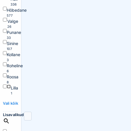
336
Hõbedane
577
Valge
26
Punane
33
Sinine
107
Kollane
3
Roheline
6
Roosa
8
Lilla
1
Vali kõik
Lisavalikud