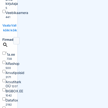
kirjutaja
5
Veebikaamera
441
Vaata
Vali
kõiki
kõik
Firmad
1a.ee
738
Alfashop
500
Arvutipoisid
3171
Arvutitark
OÜ
1207
BIGBOX.EE
1042
Datafox
2192