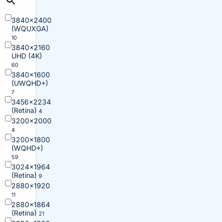
3840×2400
(WQUXGA)
10
3840×2160
UHD (4K)
60
3840×1600
(UWQHD+)
7
3456×2234
(Retina)
4
3200×2000
4
3200×1800
(WQHD+)
59
3024×1964
(Retina)
9
2880×1920
11
2880×1864
(Retina)
21