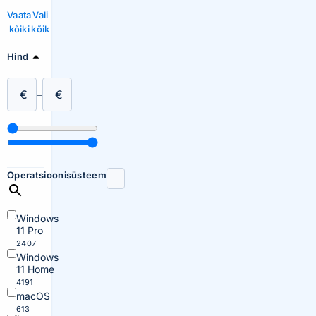
Vaata
Vali
kõiki
kõik
Hind
€
–
€
Operatsioonisüsteem
Windows
11 Pro
2407
Windows
11 Home
4191
macOS
613