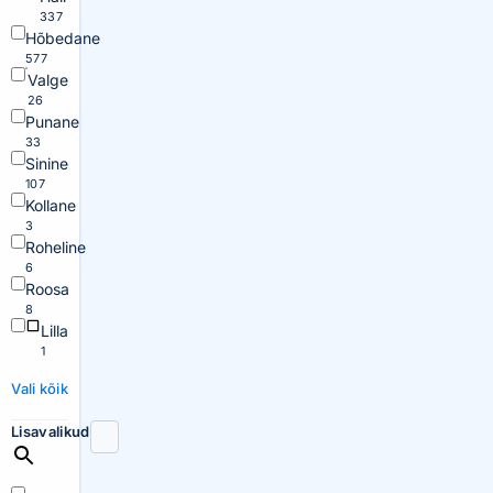
337
Hõbedane
577
Valge
26
Punane
33
Sinine
107
Kollane
3
Roheline
6
Roosa
8
Lilla
1
Vali kõik
Lisavalikud