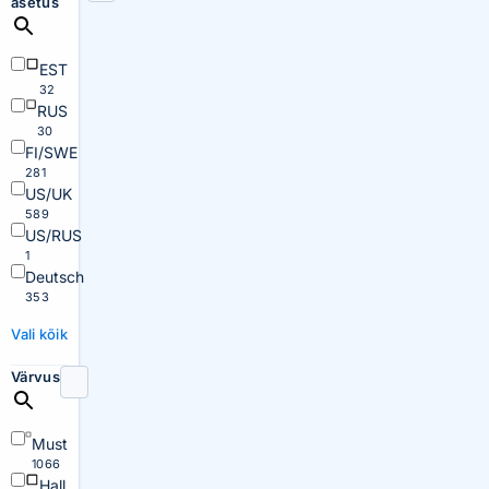
asetus
EST
32
RUS
30
FI/SWE
281
US/UK
589
US/RUS
1
Deutsch
353
Vali kõik
Värvus
Must
1066
Hall