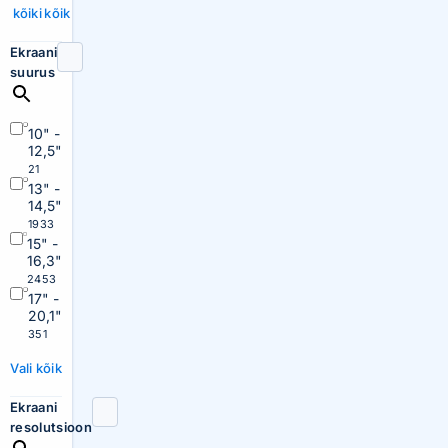
kõiki
kõik
Ekraani
suurus
10" -
12,5"
21
13" -
14,5"
1933
15" -
16,3"
2453
17" -
20,1"
351
Vali kõik
Ekraani
resolutsioon