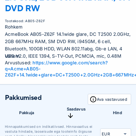
DVD RW
Tootekood:
AB05-Z62F
Rohkem
AcmeBook AB05-Z62F 14.1wide glare, DC T2500 2.0GHz,
2GB 667MHz RAM, SM DVD RW, i945GM, 6 cell,
Bluetooth, 100GB HDD, WLAN 802.11abg, Gb-e LAN, 4
USB V2.0, IEEE 1394, S-TV-Out, PCMCIA, mic, 0.48M
Vähem
Arvustused:
https://www.google.com/search?
camera, 2.5kg
q=Acme+AB05-
Z62F+14.1wide+glare+DC+T2500+2.0GHz+2GB+667MH
Pakkumised
Ava vastavused
Saadavus
Pakkuja
Hind
Hinnapakkumised on indikatiivsed. Hinnavaatlus ei
vastuta hindade, laoseisude ega tooteinfo õigsuse