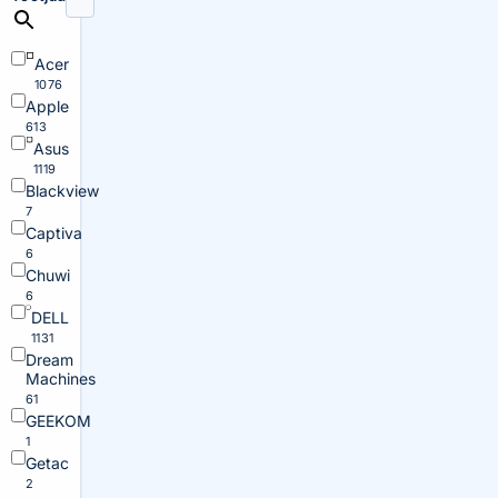
Acer
1076
Apple
613
Asus
1119
Blackview
7
Captiva
6
Chuwi
6
DELL
1131
Dream
Machines
61
GEEKOM
1
Getac
2