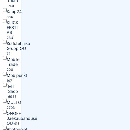
rauta
740
Kaup24
386
KLICK
EESTI
AS
234
Kodutehnika
Grupp OÜ
72
Mobile
Trade
208
Mobipunkt
147
MT
Shop
6933
MULTO
2793
ONOFF
Jaekaubanduse
OÜ
415
Photopoint