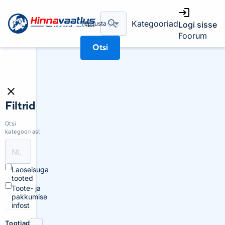
Kategooriad
Täpsusta
Logi sisse
Foorum
Otsi
Filtrid
Otsi
kategooriast
Laoseisuga
tooted
Toote- ja
pakkumise
infost
Tootjad