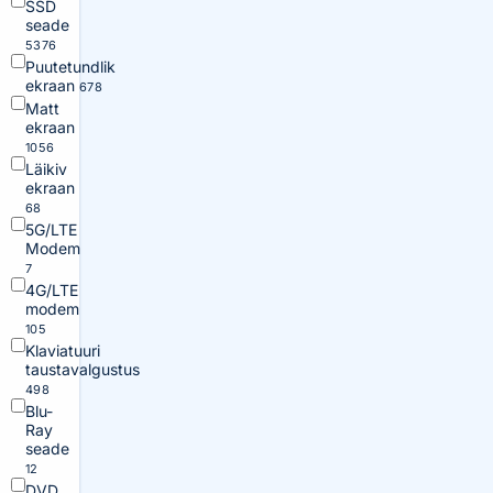
SSD
seade
5376
Puutetundlik
ekraan
678
Matt
ekraan
1056
Läikiv
ekraan
68
5G/LTE
Modem
7
4G/LTE
modem
105
Klaviatuuri
taustavalgustus
498
Blu-
Ray
seade
12
DVD