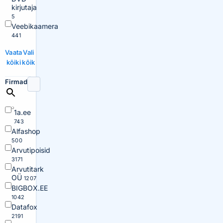
kirjutaja
5
Veebikaamera
441
Vaata
Vali
kõiki
kõik
Firmad
1a.ee
743
Alfashop
500
Arvutipoisid
3171
Arvutitark
OÜ
1207
BIGBOX.EE
1042
Datafox
2191