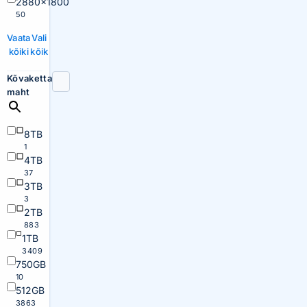
2880×1800
50
Vaata
Vali
kõiki
kõik
Kõvaketta
maht
8TB
1
4TB
37
3TB
3
2TB
883
1TB
3409
750GB
10
512GB
3863