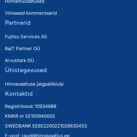
Hinnamuudatused
Viimased kommentaarid
Partnerid
Fujitsu Services AS
BaIT Partner OÜ
Arvutitark OÜ
Ühistegevused
Hinnavaatluse jalgpalliklubi
Kontaktid
Registrikood: 10934689
KMKR nr EE100940002
SWEDBANK EE852200221026630453
E-post:
raud@hinnavaatlus.ee