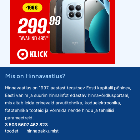
Mis on Hinnavaatlus?
Hinnavaatlus on 1997. aastast tegutsev Eesti kapitalil põhinev,
Eesti vanim ja suurim hinnainfot edastav hinnavõrdlusportaal,
mis aitab leida erinevaid arvutitehnika, koduelektroonika,
fototehnika tooteid ja võrrelda nende hindu ja tehnilisi
parameetreid.
3 503 560
7 462 823
toodet
hinnapakkumist