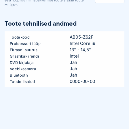
eest. Lõpliku hinnapakkumise tootele saab toote
müüjalt.
Toote tehnilised andmed
AB05-Z62F
Tootekood
Intel Core i9
Protsessori tüüp
13" - 14,5"
Ekraani suurus
Intel
Graafikakiirendi
Jah
DVD kirjutaja
Jah
Veebikaamera
Jah
Bluetooth
0000-00-00
Toode lisatud