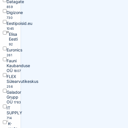
Datagate
859
Digizone
730
Eestipoisid.eu
1045
Elisa
Eesti
92
Euronics
261
Fauni
Kaubanduse
OÜ
1807
FLEX
Sülearvutikeskus
256
Galador
Grupp
OÜ
1783
IT
SUPPLY
714
K-