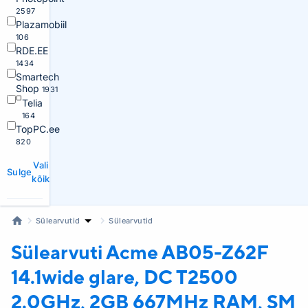
2597
Plazamobiil
106
RDE.EE
1434
Smartech
Shop
1931
Telia
164
TopPC.ee
820
Vali
Sulge
kõik
Sülearvutid
Sülearvutid
Sülearvuti Acme
AB05-Z62F
14.1wide glare, DC T2500
2.0GHz, 2GB 667MHz RAM, SM