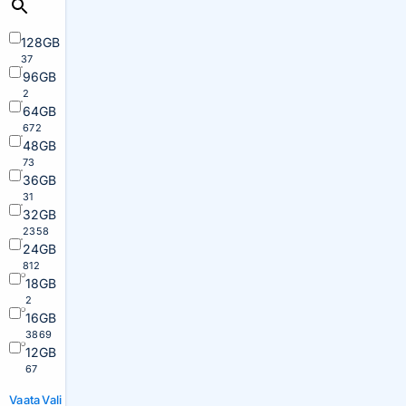
128GB
37
96GB
2
64GB
672
48GB
73
36GB
31
32GB
2358
24GB
812
18GB
2
16GB
3869
12GB
67
Vaata
Vali