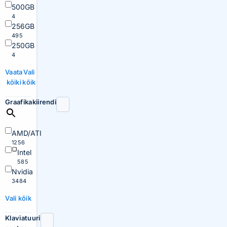
500GB
4
256GB
495
250GB
4
Vaata
Vali
kõiki
kõik
Graafikakiirendi
AMD/ATI
1256
Intel
585
Nvidia
3484
Vali kõik
Klaviatuuri