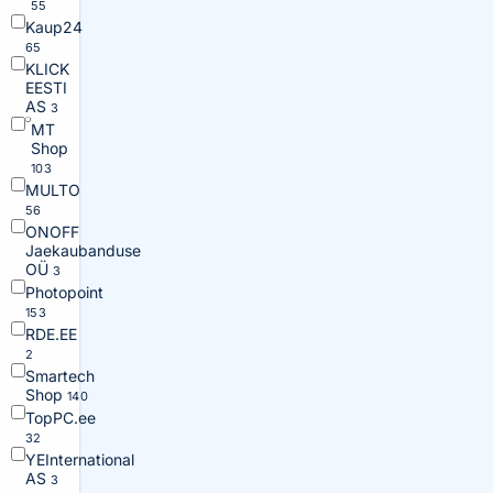
55
Kaup24
65
KLICK
EESTI
AS
3
MT
Shop
103
MULTO
56
ONOFF
Jaekaubanduse
OÜ
3
Photopoint
153
RDE.EE
2
Smartech
Shop
140
TopPC.ee
32
YEInternational
AS
3