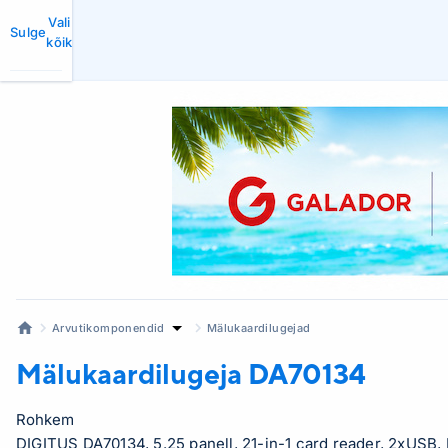
Vali
Sulge
kõik
Arvutikomponendid
Mälukaardilugejad
Mälukaardilugeja
DA70134
Rohkem
DIGITUS DA70134, 5.25 panell, 21-in-1 card reader, 2xUSB,