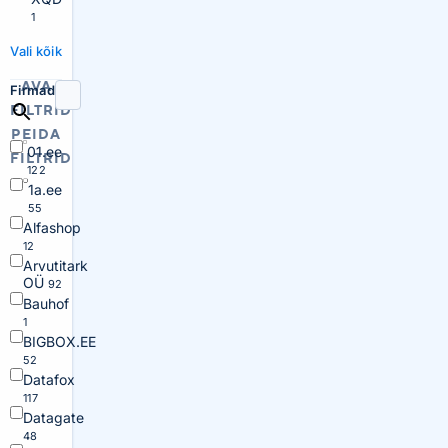
1
Vali kõik
AVA
Firmad
FILTRID
PEIDA
01.ee
FILTRID
122
1a.ee
55
Alfashop
12
Arvutitark
OÜ
92
Bauhof
1
BIGBOX.EE
52
Datafox
117
Datagate
48