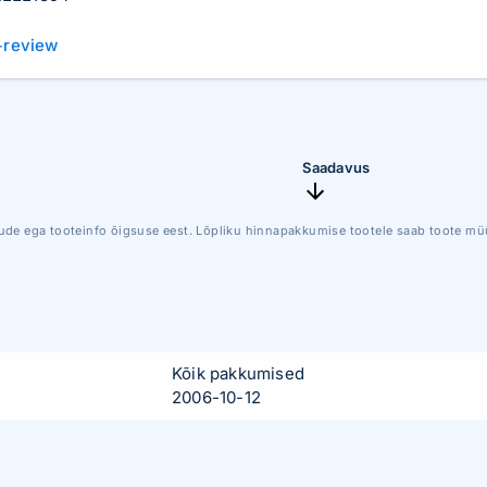
+review
Saadavus
ude ega tooteinfo õigsuse eest. Lõpliku hinnapakkumise tootele saab toote müü
Kõik pakkumised
2006-10-12