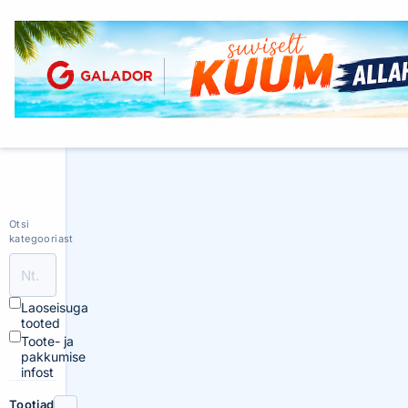
Otsi
kategooriast
Laoseisuga
tooted
Toote- ja
pakkumise
infost
Tootjad