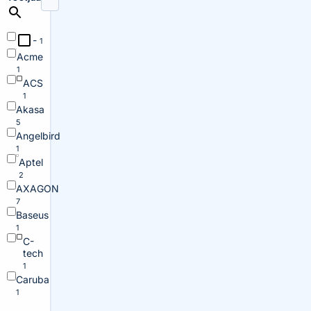
-
1
Acme
1
ACS
1
Akasa
5
Angelbird
1
Aptel
2
AXAGON
7
Baseus
1
C-
tech
1
Caruba
1