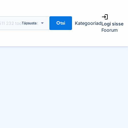
Otsi
Kategooriad
Täpsusta
Logi sisse
Foorum