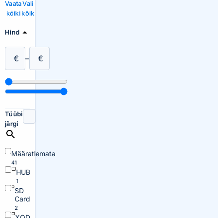
Vaata
Vali
kõiki
kõik
Hind
€
–
€
Tüübi
järgi
Määratlemata
41
HUB
1
SD
Card
2
XQD