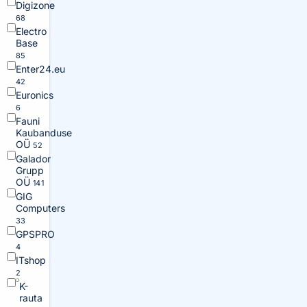
Digizone
68
Electro
Base
85
Enter24.eu
42
Euronics
6
Fauni
Kaubanduse
OÜ
52
Galador
Grupp
OÜ
141
GIG
Computers
33
GPSPRO
4
ITshop
2
K-
rauta