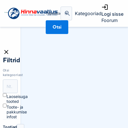
Kategooriad
Täpsusta
Logi sisse
Foorum
Otsi
Filtrid
Otsi
kategooriast
Laoseisuga
tooted
Toote- ja
pakkumise
infost
Tootjad