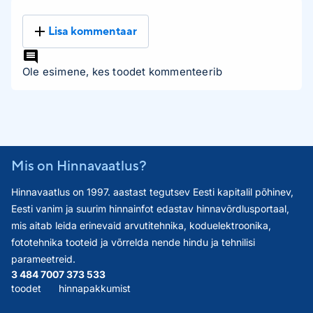
Lisa kommentaar
Ole esimene, kes toodet kommenteerib
Mis on Hinnavaatlus?
Hinnavaatlus on 1997. aastast tegutsev Eesti kapitalil põhinev,
Eesti vanim ja suurim hinnainfot edastav hinnavõrdlusportaal,
mis aitab leida erinevaid arvutitehnika, koduelektroonika,
fototehnika tooteid ja võrrelda nende hindu ja tehnilisi
parameetreid.
3 484 700
7 373 533
toodet
hinnapakkumist