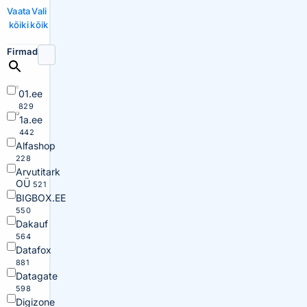
Vaata
Vali
kõiki
kõik
Firmad
01.ee
829
1a.ee
442
Alfashop
228
Arvutitark
OÜ
521
BIGBOX.EE
550
Dakauf
564
Datafox
881
Datagate
598
Digizone