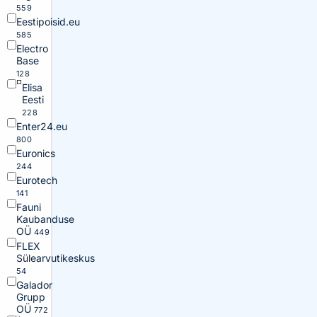
559
Eestipoisid.eu
585
Electro
Base
128
Elisa
Eesti
228
Enter24.eu
800
Euronics
244
Eurotech
141
Fauni
Kaubanduse
OÜ
449
FLEX
Sülearvutikeskus
54
Galador
Grupp
OÜ
772