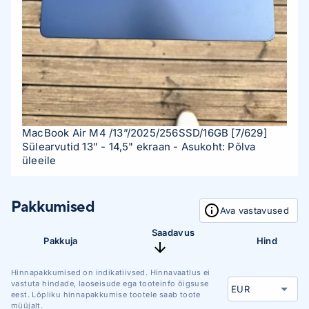
MacBook Air M4 /13”/2025/256SSD/16GB
[7/629]
Sülearvutid 13" - 14,5" ekraan
- Asukoht: Põlva
üleeile
Pakkumised
Ava vastavused
Saadavus
Pakkuja
Hind
Hinnapakkumised on indikatiivsed. Hinnavaatlus ei
vastuta hindade, laoseisude ega tooteinfo õigsuse
eest. Lõpliku hinnapakkumise tootele saab toote
müüjalt.