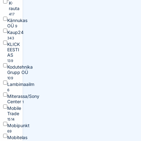
K-
rauta
417
Kännukas
OÜ
9
Kaup24
343
KLICK
EESTI
AS
139
Kodutehnika
Grupp OÜ
109
Lambimaailm
6
Miterassa/Sony
Center
1
Mobile
Trade
1514
Mobipunkt
69
Mobitelas