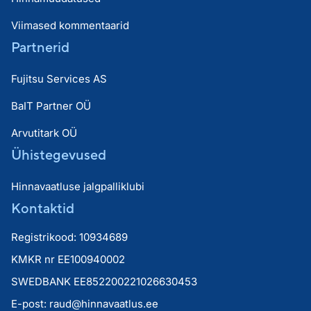
Viimased kommentaarid
Partnerid
Fujitsu Services AS
BaIT Partner OÜ
Arvutitark OÜ
Ühistegevused
Hinnavaatluse jalgpalliklubi
Kontaktid
Registrikood: 10934689
KMKR nr EE100940002
SWEDBANK EE852200221026630453
E-post:
raud@hinnavaatlus.ee