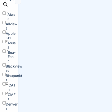
Aiwa
3
Allview
3
Apple
341
Asus
2
Bea-
Fon
5
Blackview
69
Blaupunkt
1
CAT
1
CMF
1
Denver
1