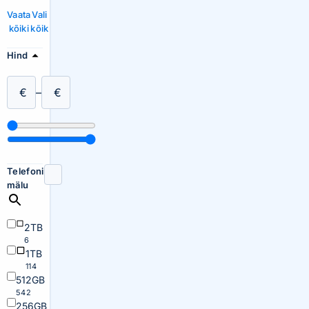
Vaata
Vali
kõiki
kõik
Hind
€
–
€
Telefoni
mälu
2TB
6
1TB
114
512GB
542
256GB