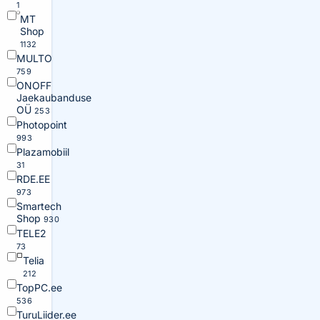
1
MT
Shop
1132
MULTO
759
ONOFF
Jaekaubanduse
OÜ
253
Photopoint
993
Plazamobiil
31
RDE.EE
973
Smartech
Shop
930
TELE2
73
Telia
212
TopPC.ee
536
TuruLiider.ee