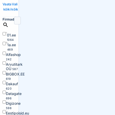
Vaata
Vali
kõiki
kõik
Firmad
01.ee
1064
1a.ee
469
Alfashop
242
Arvutitark
OÜ
587
BIGBOX.EE
619
Dakauf
620
Datagate
696
Digizone
598
Eestipoisid.eu