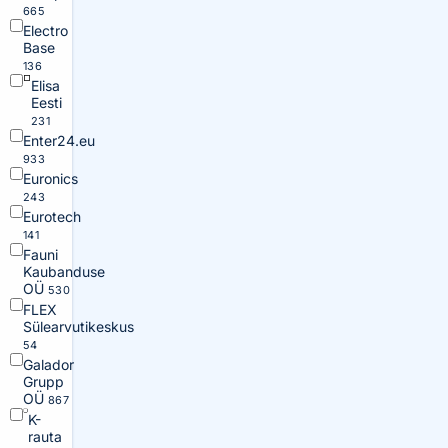
665
Electro
Base
136
Elisa
Eesti
231
Enter24.eu
933
Euronics
243
Eurotech
141
Fauni
Kaubanduse
OÜ
530
FLEX
Sülearvutikeskus
54
Galador
Grupp
OÜ
867
K-
rauta