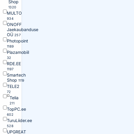
Shop
1320
MULTO
934
ONOFF
Jaekaubanduse
OÜ
257
Photopoint
1189
Plazamobiil
32
RDE.EE
1197
Smartech
Shop
1119
TELE2
72
Telia
211
TopPC.ee
602
TuruLiider.ee
528
UPGREAT