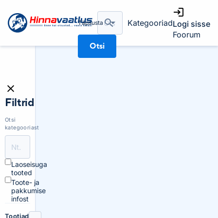
Kategooriad
Täpsusta
Logi sisse
Foorum
Otsi
Filtrid
Otsi
kategooriast
Laoseisuga
tooted
Toote- ja
pakkumise
infost
Tootjad