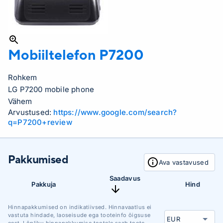
Mobiiltelefon
P7200
Rohkem
LG P7200 mobile phone
Vähem
Arvustused:
https://www.google.com/search?
q=P7200+review
Pakkumised
Ava vastavused
Saadavus
Pakkuja
Hind
Hinnapakkumised on indikatiivsed. Hinnavaatlus ei
vastuta hindade, laoseisude ega tooteinfo õigsuse