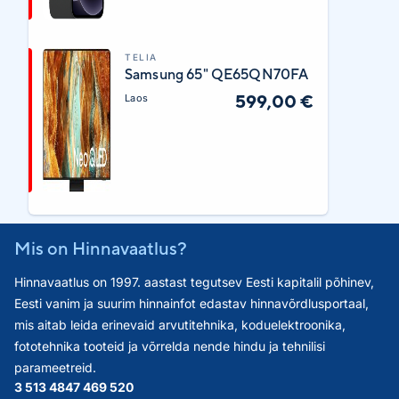
TELIA
Samsung 65" QE65QN70FA
599,00 €
Laos
Mis on Hinnavaatlus?
Hinnavaatlus on 1997. aastast tegutsev Eesti kapitalil põhinev,
Eesti vanim ja suurim hinnainfot edastav hinnavõrdlusportaal,
mis aitab leida erinevaid arvutitehnika, koduelektroonika,
fototehnika tooteid ja võrrelda nende hindu ja tehnilisi
parameetreid.
3 513 484
7 469 520