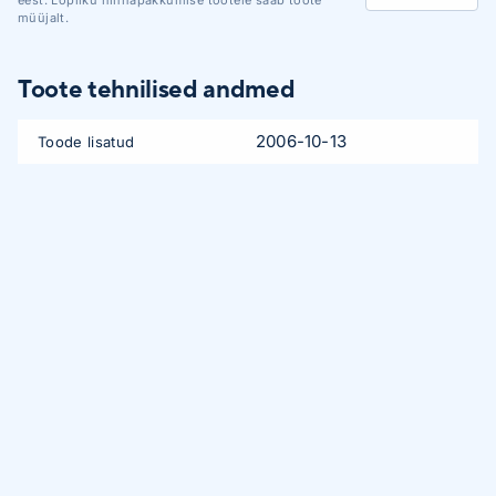
eest. Lõpliku hinnapakkumise tootele saab toote
müüjalt.
Toote tehnilised andmed
2006-10-13
Toode lisatud