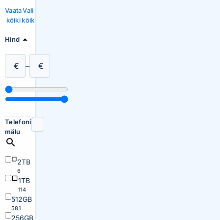
Vaata
Vali
kõiki
kõik
Hind
€
–
€
Telefoni
mälu
2TB
6
1TB
114
512GB
581
256GB