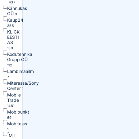
437
Kännukas
OÜ
9
Kaup24
355
KLICK
EESTI
AS
139
Kodutehnika
Grupp OÜ
112
Lambimaailm
7
Miterassa/Sony
Center
1
Mobile
Trade
1481
Mobipunkt
69
Mobitelas
1
MT