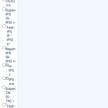
OLED
104
Super-
IPS
(S-
IPS)
5
Fast-
IPS
(F-
IPS)
91
Rapid-
IPS
(R-
IPS)
17
H-
IPS
2
IPS
1418
Super-
TN
(S-
TN)
1
Fast-