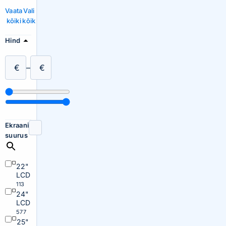
Vaata
Vali
kõiki
kõik
Hind
€
–
€
Ekraani
suurus
22"
LCD
113
24"
LCD
577
25"