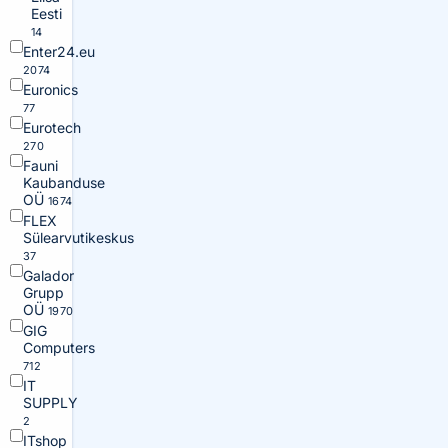
Eesti
14
Enter24.eu
2074
Euronics
77
Eurotech
270
Fauni
Kaubanduse
OÜ
1674
FLEX
Sülearvutikeskus
37
Galador
Grupp
OÜ
1970
GIG
Computers
712
IT
SUPPLY
2
ITshop