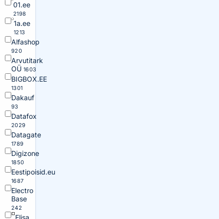
01.ee
2198
1a.ee
1213
Alfashop
920
Arvutitark
OÜ
1603
BIGBOX.EE
1301
Dakauf
93
Datafox
2029
Datagate
1789
Digizone
1850
Eestipoisid.eu
1687
Electro
Base
242
Elisa