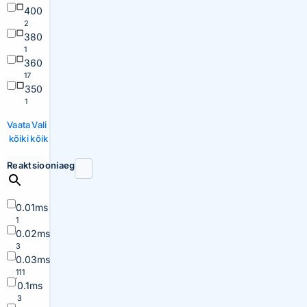
400
2
380
1
360
17
350
1
Vaata
Vali
kõiki
kõik
Reaktsiooniaeg
0.01ms
1
0.02ms
3
0.03ms
111
0.1ms
3