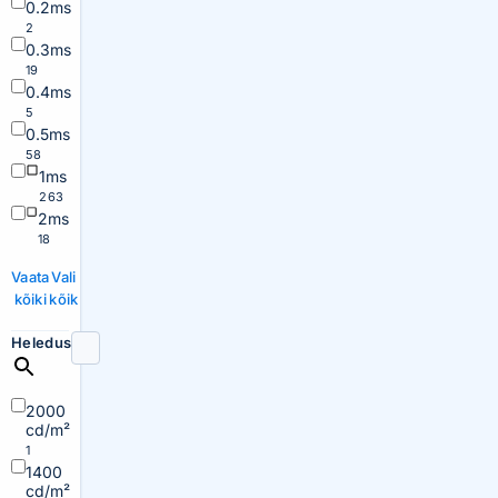
0.2ms
2
0.3ms
19
0.4ms
5
0.5ms
58
1ms
263
2ms
18
Vaata
Vali
kõiki
kõik
Heledus
2000
cd/m²
1
1400
cd/m²