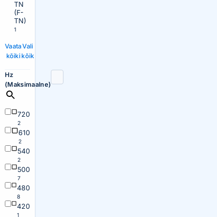
TN
(F-
TN)
1
Vaata
Vali
kõiki
kõik
Hz
(Maksimaalne)
720
2
610
2
540
2
500
7
480
8
420
1