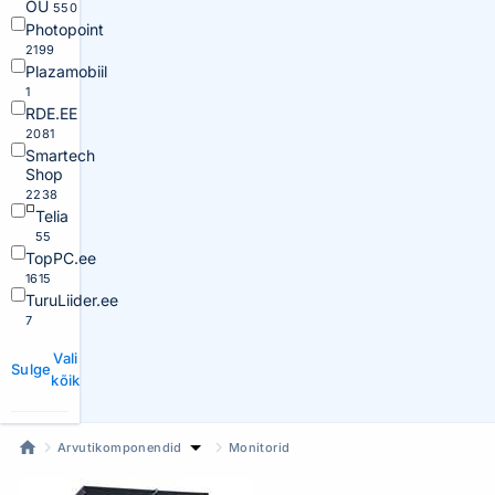
OÜ
550
Photopoint
2199
Plazamobiil
1
RDE.EE
2081
Smartech
Shop
2238
Telia
55
TopPC.ee
1615
TuruLiider.ee
7
Vali
Sulge
kõik
Arvutikomponendid
Monitorid