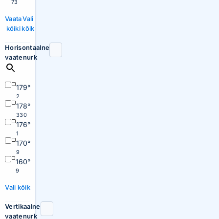
73
Vaata
Vali
kõiki
kõik
Horisontaalne
vaatenurk
179°
2
178°
330
176°
1
170°
9
160°
9
Vali kõik
Vertikaalne
vaatenurk