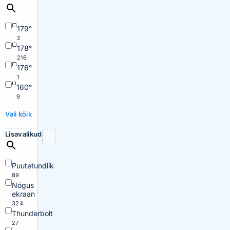
179°
2
178°
216
176°
1
160°
9
Vali kõik
Lisavalikud
Puutetundlik
89
Nõgus
ekraan
324
Thunderbolt
27