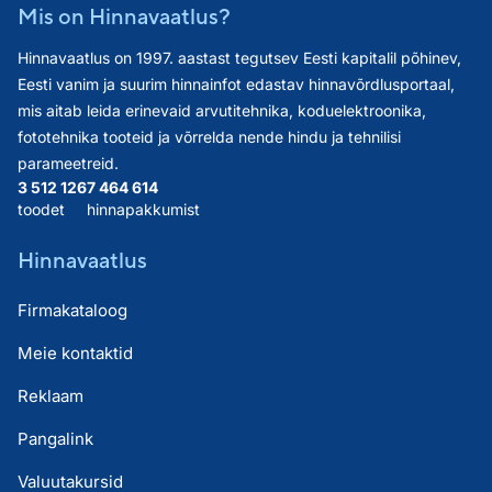
Mis on Hinnavaatlus?
Hinnavaatlus on 1997. aastast tegutsev Eesti kapitalil põhinev,
Eesti vanim ja suurim hinnainfot edastav hinnavõrdlusportaal,
mis aitab leida erinevaid arvutitehnika, koduelektroonika,
fototehnika tooteid ja võrrelda nende hindu ja tehnilisi
parameetreid.
3 512 126
7 464 614
toodet
hinnapakkumist
Hinnavaatlus
Firmakataloog
Meie kontaktid
Reklaam
Pangalink
Valuutakursid