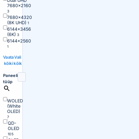
Dual UHD
7680×2160
3
7680×4320
(8K UHD)
1
6144×3456
(6K)
3
6144×2560
1
Vaata
Vali
kõiki
kõik
Paneeli
tüüp
WOLED
(White
OLED)
7
QD-
OLED
105