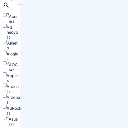
Acer
194
AG
neovo
65
Allnet
3
Alogic
9
AOC
147
Apple
17
Arozzi
24
Arzopa
5
ASRock
23
Asus
276