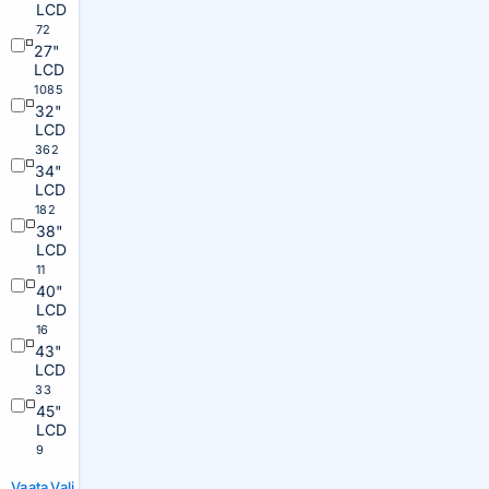
LCD
72
27"
LCD
1085
32"
LCD
362
34"
LCD
182
38"
LCD
11
40"
LCD
16
43"
LCD
33
45"
LCD
9
Vaata
Vali