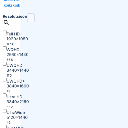
kõiki
kõik
Resolutsioon
Full HD
1920×1080
1173
WQHD
2560×1440
566
UWQHD
3440×1440
170
UWQHD+
3840×1600
10
Ultra HD
3840×2160
552
UltraWide
5120×1440
49