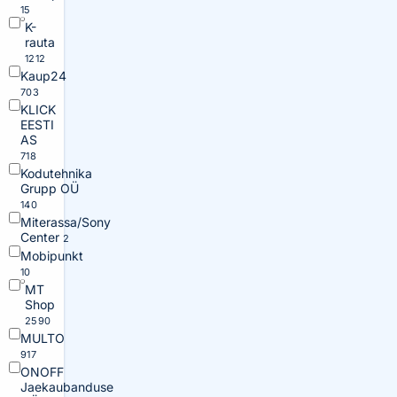
15
K-
rauta
1212
Kaup24
703
KLICK
EESTI
AS
718
Kodutehnika
Grupp OÜ
140
Miterassa/Sony
Center
2
Mobipunkt
10
MT
Shop
2590
MULTO
917
ONOFF
Jaekaubanduse