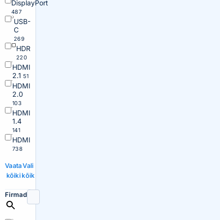
DisplayPort
487
USB-
C
269
HDR
220
HDMI
2.1
51
HDMI
2.0
103
HDMI
1.4
141
HDMI
738
Vaata
Vali
kõiki
kõik
Firmad