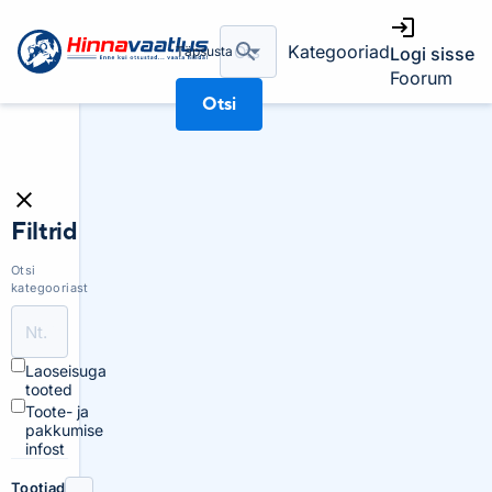
Kategooriad
Täpsusta
Logi sisse
Foorum
Otsi
Filtrid
Otsi
kategooriast
Laoseisuga
tooted
Toote- ja
pakkumise
infost
Tootjad