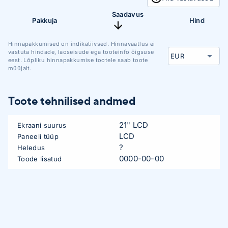
Saadavus
Pakkuja
Hind
Hinnapakkumised on indikatiivsed. Hinnavaatlus ei
vastuta hindade, laoseisude ega tooteinfo õigsuse
eest. Lõpliku hinnapakkumise tootele saab toote
müüjalt.
Toote tehnilised andmed
21" LCD
Ekraani suurus
LCD
Paneeli tüüp
?
Heledus
0000-00-00
Toode lisatud