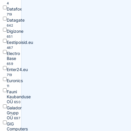
4
Datafox
719
Datagate
642
Digizone
651
Eestipoisid.eu
467
Electro
Base
659
Enter24.eu
719
Euronics
11
Fauni
Kaubanduse
OÜ
650
Galador
Grupp
OÜ
697
GIG
Computers