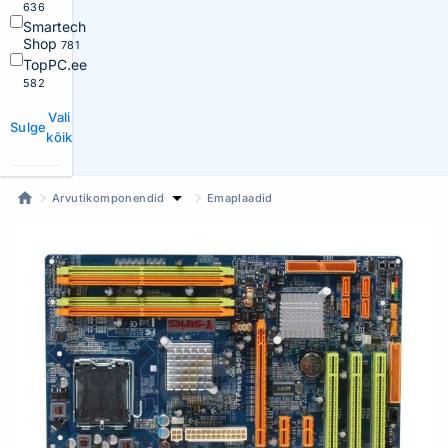
636
Smartech
Shop
781
TopPC.ee
582
Vali
Sulge
kõik
Arvutikomponendid
Emaplaadid