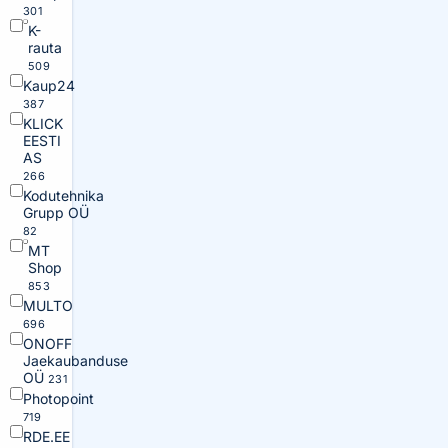
301
K-
rauta
509
Kaup24
387
KLICK
EESTI
AS
266
Kodutehnika
Grupp OÜ
82
MT
Shop
853
MULTO
696
ONOFF
Jaekaubanduse
OÜ
231
Photopoint
719
RDE.EE