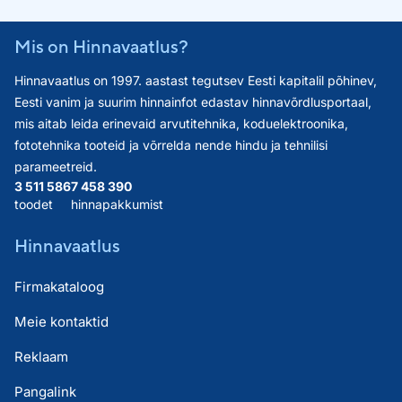
Mis on Hinnavaatlus?
Hinnavaatlus on 1997. aastast tegutsev Eesti kapitalil põhinev,
Eesti vanim ja suurim hinnainfot edastav hinnavõrdlusportaal,
mis aitab leida erinevaid arvutitehnika, koduelektroonika,
fototehnika tooteid ja võrrelda nende hindu ja tehnilisi
parameetreid.
3 511 586
7 458 390
toodet
hinnapakkumist
Hinnavaatlus
Firmakataloog
Meie kontaktid
Reklaam
Pangalink