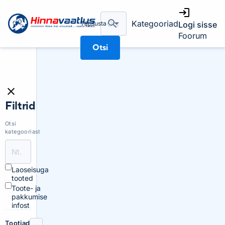
Kategooriad
Täpsusta
Logi sisse
Foorum
Otsi
Filtrid
Otsi
kategooriast
Laoseisuga
tooted
Toote- ja
pakkumise
infost
Tootjad