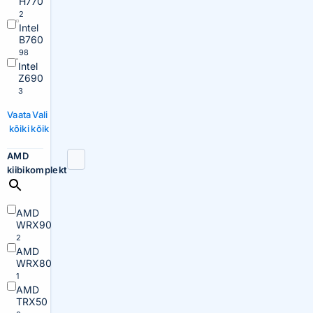
H770
2
Intel
B760
98
Intel
Z690
3
Vaata
Vali
kõiki
kõik
AMD
kiibikomplekt
AMD
WRX90
2
AMD
WRX80
1
AMD
TRX50