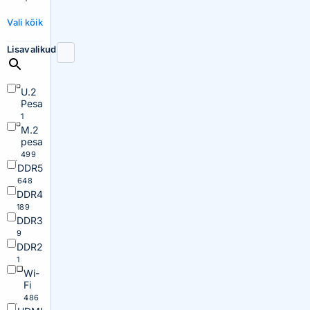
Vali kõik
Lisavalikud
U.2
Pesa
1
M.2
pesa
499
DDR5
648
DDR4
189
DDR3
9
DDR2
1
Wi-
Fi
486