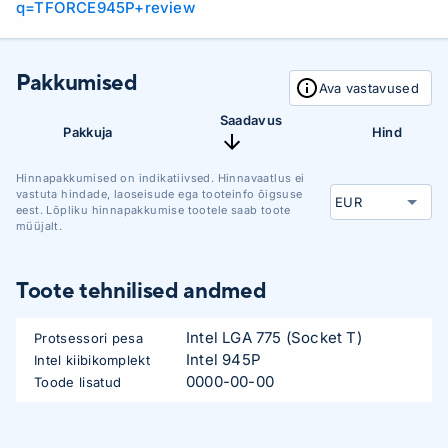
q=TFORCE945P+review
Pakkumised
Ava vastavused
Saadavus
Pakkuja
Hind
Hinnapakkumised on indikatiivsed. Hinnavaatlus ei
vastuta hindade, laoseisude ega tooteinfo õigsuse
eest. Lõpliku hinnapakkumise tootele saab toote
müüjalt.
Toote tehnilised andmed
Intel LGA 775 (Socket T)
Protsessori pesa
Intel 945P
Intel kiibikomplekt
0000-00-00
Toode lisatud