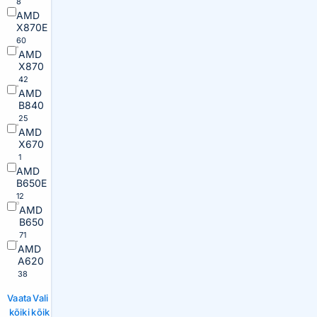
8
AMD
X870E
60
AMD
X870
42
AMD
B840
25
AMD
X670
1
AMD
B650E
12
AMD
B650
71
AMD
A620
38
Vaata
Vali
kõiki
kõik