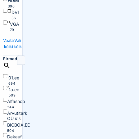
HDMI
396
DVI
36
VGA
79
Vaata
Vali
kõiki
kõik
Firmad
01.ee
694
1a.ee
509
Alfashop
344
Arvutitark
OÜ
615
BIGBOX.EE
504
Dakauf