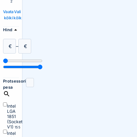
2
Vaata
Vali
kõiki
kõik
Hind
€
–
€
Protsessori
pesa
Intel
LGA
1851
(Socket
V1)
155
Intel