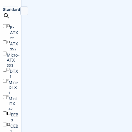
Standard
E-
ATX
22
ATX
352
Micro-
ATX
333
DTX
1
Mini-
DTX
1
Mini-
ITX
42
EEB
3
CEB
1