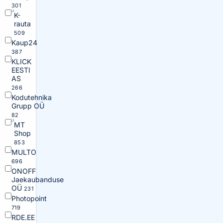
301
K-
rauta
509
Kaup24
387
KLICK
EESTI
AS
266
Kodutehnika
Grupp OÜ
82
MT
Shop
853
MULTO
696
ONOFF
Jaekaubanduse
OÜ
231
Photopoint
719
RDE.EE