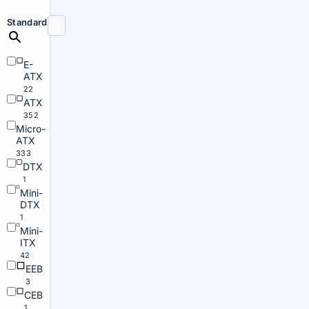
Standard
E-
ATX
22
ATX
352
Micro-
ATX
333
DTX
1
Mini-
DTX
1
Mini-
ITX
42
EEB
3
CEB
1