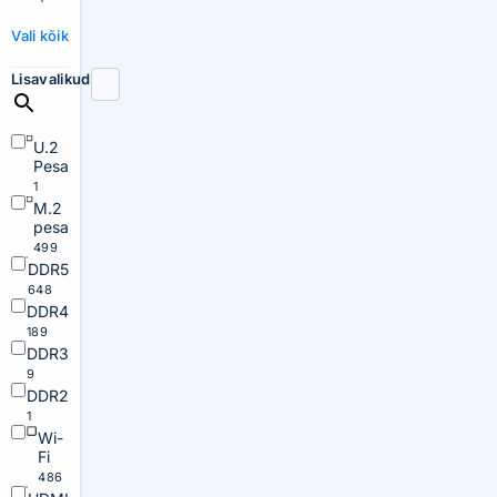
Vali kõik
Lisavalikud
U.2
Pesa
1
M.2
pesa
499
DDR5
648
DDR4
189
DDR3
9
DDR2
1
Wi-
Fi
486