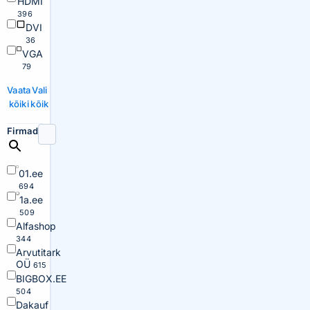
HDMI
396
DVI
36
VGA
79
Vaata
Vali
kõiki
kõik
Firmad
01.ee
694
1a.ee
509
Alfashop
344
Arvutitark
OÜ
615
BIGBOX.EE
504
Dakauf