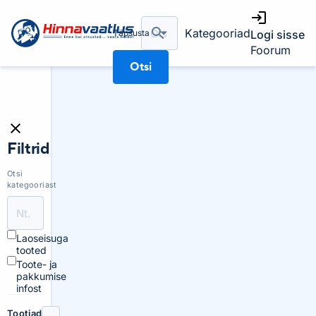
Kategooriad
Täpsusta
Logi sisse
Foorum
Otsi
Filtrid
Otsi
kategooriast
Laoseisuga
tooted
Toote- ja
pakkumise
infost
Tootjad