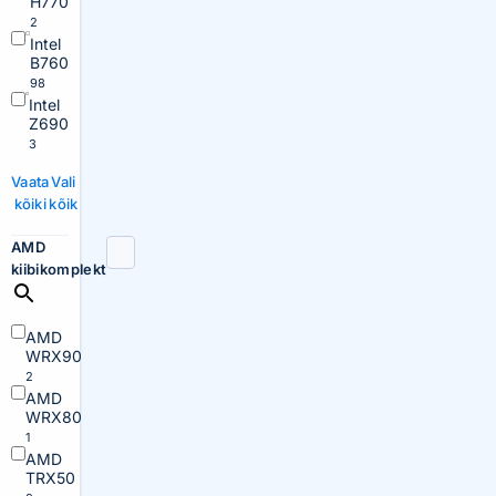
H770
2
Intel
B760
98
Intel
Z690
3
Vaata
Vali
kõiki
kõik
AMD
kiibikomplekt
AMD
WRX90
2
AMD
WRX80
1
AMD
TRX50