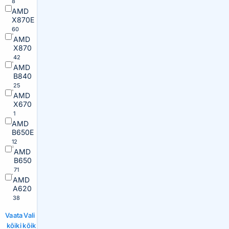
8
AMD
X870E
60
AMD
X870
42
AMD
B840
25
AMD
X670
1
AMD
B650E
12
AMD
B650
71
AMD
A620
38
Vaata
Vali
kõiki
kõik