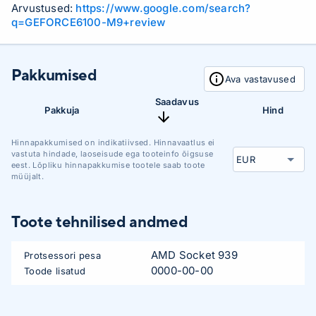
Arvustused:
https://www.google.com/search?
q=GEFORCE6100-M9+review
Pakkumised
Ava vastavused
Saadavus
Pakkuja
Hind
Hinnapakkumised on indikatiivsed. Hinnavaatlus ei
vastuta hindade, laoseisude ega tooteinfo õigsuse
eest. Lõpliku hinnapakkumise tootele saab toote
müüjalt.
Toote tehnilised andmed
AMD Socket 939
Protsessori pesa
0000-00-00
Toode lisatud