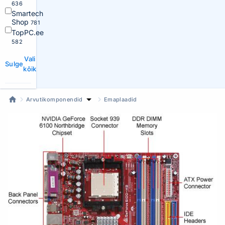
636
Smartech
Shop
781
TopPC.ee
582
Vali
Sulge
kõik
Arvutikomponendid
Emaplaadid