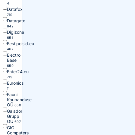
4
Datafox
719
Datagate
642
Digizone
651
Eestipoisid.eu
467
Electro
Base
659
Enter24.eu
719
Euronics
11
Fauni
Kaubanduse
OÜ
650
Galador
Grupp
OÜ
697
GIG
Computers