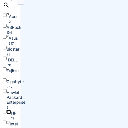
Acer
2
ASRock
194
Asus
317
Biostar
23
DELL
31
Fujitsu
3
Gigabyte
257
Hewlett
Packard
Enterprise
3
HP
19
Intel