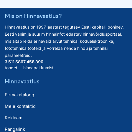
Mis on Hinnavaatlus?
Hinnavaatlus on 1997. aastast tegutsev Eesti kapitalil põhinev,
Eesti vanim ja suurim hinnainfot edastav hinnavõrdlusportaal,
mis aitab leida erinevaid arvutitehnika, koduelektroonika,
fototehnika tooteid ja võrrelda nende hindu ja tehnilisi
parameetreid.
3 511 586
7 458 390
toodet
hinnapakkumist
Hinnavaatlus
Firmakataloog
Meie kontaktid
Reklaam
Pangalink