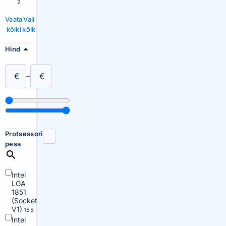
2
Vaata
Vali
kõiki
kõik
Hind
€
–
€
Protsessori
pesa
Intel
LGA
1851
(Socket
V1)
155
Intel