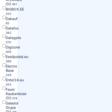
OÜ
391
BIGBOX.EE
250
Dakauf
65
Datafox
392
Datagate
370
Digizone
406
Eestipoisid.eu
388
Electro
Base
339
Enter24.eu
433
Fauni
Kaubanduse
OÜ
378
Galador
Grupp
OÜ