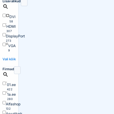
Lisavalikud
DVI
58
HDMI
307
DisplayPort
273
VGA
9
Vali kõik
Firmad
01.ee
422
1a.ee
280
Alfashop
132
Arvutitark