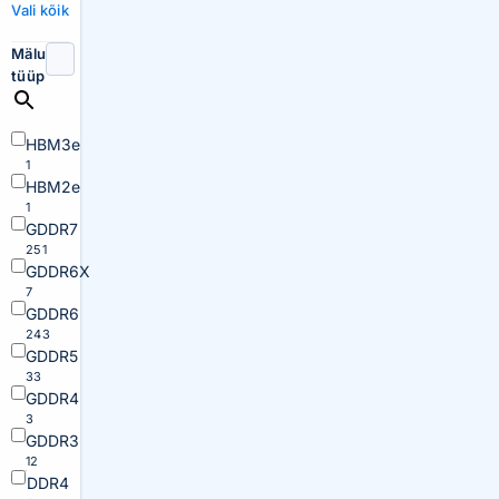
Vali kõik
Mälu
tüüp
HBM3e
1
HBM2e
1
GDDR7
251
GDDR6X
7
GDDR6
243
GDDR5
33
GDDR4
3
GDDR3
12
DDR4