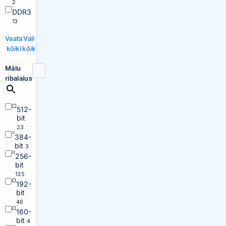
2
DDR3
13
Vaata
Vali
kõiki
kõik
Mälu
ribalaius
512-
bit
23
384-
bit
3
256-
bit
135
192-
bit
46
160-
bit
4