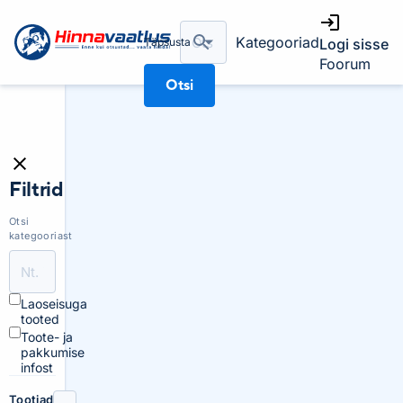
Kategooriad
Täpsusta
Logi sisse
Foorum
Otsi
Filtrid
Otsi
kategooriast
Laoseisuga
tooted
Toote- ja
pakkumise
infost
Tootjad