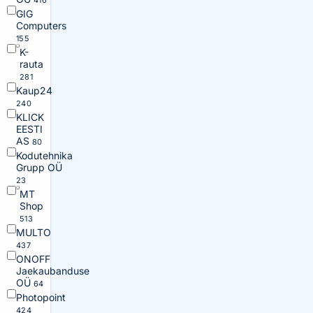
416
GIG
Computers
155
K-
rauta
281
Kaup24
240
KLICK
EESTI
AS
80
Kodutehnika
Grupp OÜ
23
MT
Shop
513
MULTO
437
ONOFF
Jaekaubanduse
OÜ
64
Photopoint
424