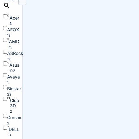
Acer
3
AFOX
19
AMD
15
ASRock
28
Asus
102
Avaya
1
Biostar
22
Club
3D
2
Corsair
2
DELL
3