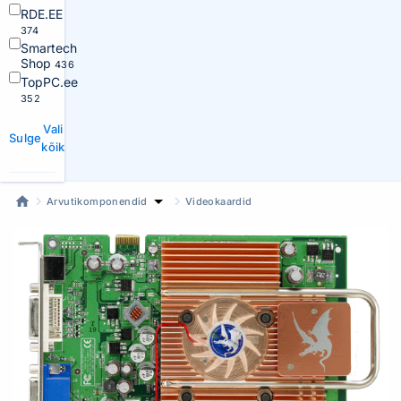
RDE.EE
374
Smartech
Shop
436
TopPC.ee
352
Vali
Sulge
kõik
Arvutikomponendid
Videokaardid