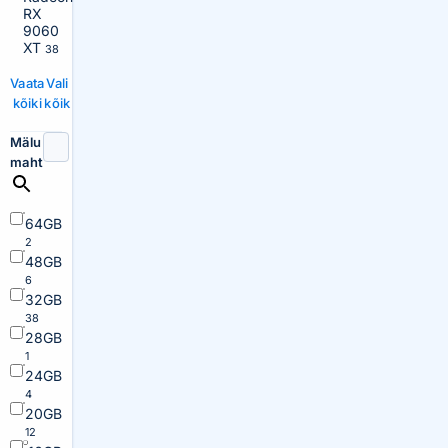
RX
9060
XT
38
Vaata
Vali
kõiki
kõik
Mälu
maht
64GB
2
48GB
6
32GB
38
28GB
1
24GB
4
20GB
12