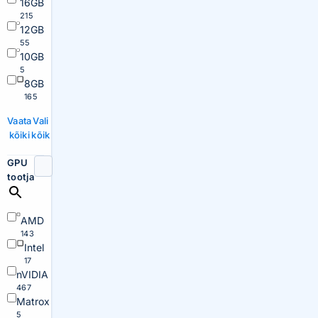
16GB
215
12GB
55
10GB
5
8GB
165
Vaata
Vali
kõiki
kõik
GPU
tootja
AMD
143
Intel
17
nVIDIA
467
Matrox
5