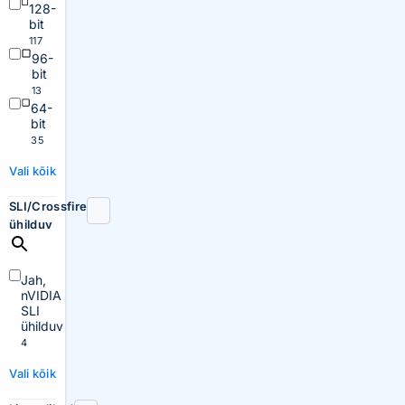
128-
bit
117
96-
bit
13
64-
bit
35
Vali kõik
SLI/Crossfire
ühilduv
Jah,
nVIDIA
SLI
ühilduv
4
Vali kõik