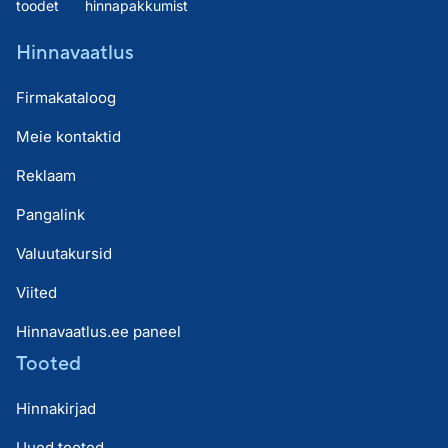
toodet
hinnapakkumist
Hinnavaatlus
Firmakataloog
Meie kontaktid
Reklaam
Pangalink
Valuutakursid
Viited
Hinnavaatlus.ee paneel
Tooted
Hinnakirjad
Uued tooted