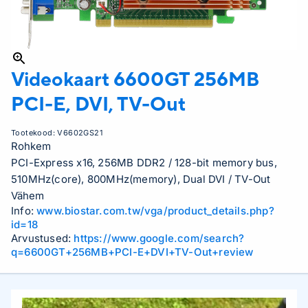
Videokaart
6600GT 256MB
PCI-E, DVI, TV-Out
Tootekood:
V6602GS21
Rohkem
PCI-Express x16, 256MB DDR2 / 128-bit memory bus,
510MHz(core), 800MHz(memory), Dual DVI / TV-Out
Vähem
Info:
www.biostar.com.tw/vga/product_details.php?
id=18
Arvustused:
https://www.google.com/search?
q=6600GT+256MB+PCI-E+DVI+TV-Out+review