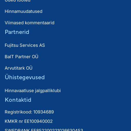
Hinnamuudatused
Viimased kommentaarid
Partnerid
Fujitsu Services AS
BaIT Partner OÜ
Arvutitark OÜ
Ühistegevused
Hinnavaatluse jalgpalliklubi
Kontaktid
Registrikood: 10934689
KMKR nr EE100940002
SWEDBANK EE852200221026630453