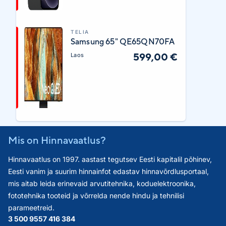
TELIA
Samsung 65" QE65QN70FA
599,00 €
Laos
Mis on Hinnavaatlus?
Hinnavaatlus on 1997. aastast tegutsev Eesti kapitalil põhinev,
Eesti vanim ja suurim hinnainfot edastav hinnavõrdlusportaal,
mis aitab leida erinevaid arvutitehnika, koduelektroonika,
fototehnika tooteid ja võrrelda nende hindu ja tehnilisi
parameetreid.
3 500 955
7 416 384