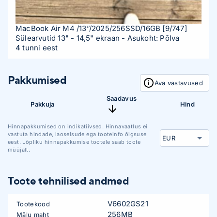
MacBook Air M4 /13”/2025/256SSD/16GB
[9/747]
Sülearvutid 13" - 14,5" ekraan
- Asukoht: Põlva
4 tunni eest
Pakkumised
Ava vastavused
Saadavus
Pakkuja
Hind
Hinnapakkumised on indikatiivsed. Hinnavaatlus ei
vastuta hindade, laoseisude ega tooteinfo õigsuse
eest. Lõpliku hinnapakkumise tootele saab toote
müüjalt.
Toote tehnilised andmed
V6602GS21
Tootekood
256MB
Mälu maht