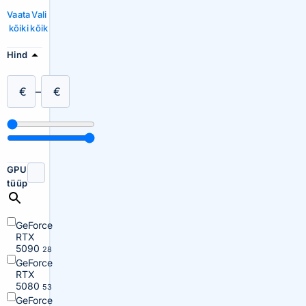
Vaata
Vali
kõiki
kõik
Hind
€
–
€
GPU
tüüp
GeForce
RTX
5090
28
GeForce
RTX
5080
53
GeForce