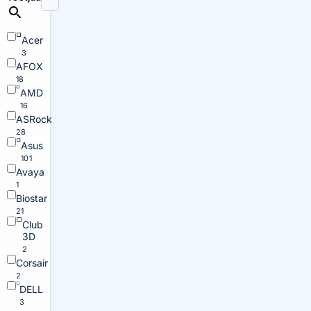
Acer
3
AFOX
18
AMD
16
ASRock
28
Asus
101
Avaya
1
Biostar
21
Club
3D
2
Corsair
2
DELL
3