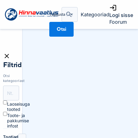
Kategooriad
Täpsusta
Logi sisse
Foorum
Otsi
Filtrid
Otsi
kategooriast
Laoseisuga
tooted
Toote- ja
pakkumise
infost
Tootjad