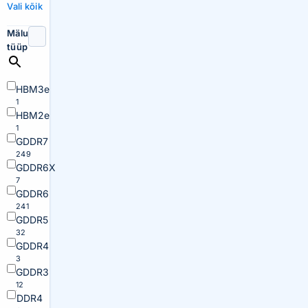
Vali kõik
Mälu
tüüp
HBM3e
1
HBM2e
1
GDDR7
249
GDDR6X
7
GDDR6
241
GDDR5
32
GDDR4
3
GDDR3
12
DDR4