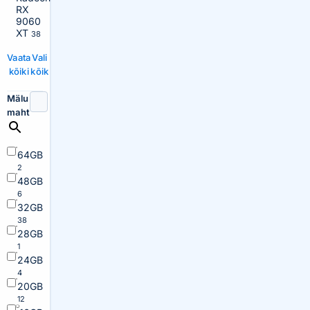
RX
9060
XT
38
Vaata
Vali
kõiki
kõik
Mälu
maht
64GB
2
48GB
6
32GB
38
28GB
1
24GB
4
20GB
12