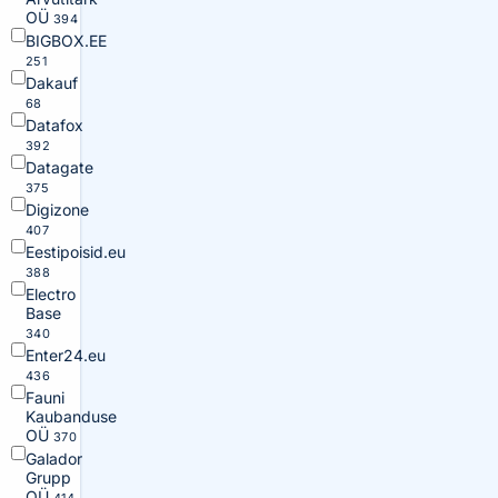
OÜ
394
BIGBOX.EE
251
Dakauf
68
Datafox
392
Datagate
375
Digizone
407
Eestipoisid.eu
388
Electro
Base
340
Enter24.eu
436
Fauni
Kaubanduse
OÜ
370
Galador
Grupp
OÜ