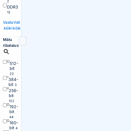
2
DDR3
13
Vaata
Vali
kõiki
kõik
Mälu
ribalaius
512-
bit
23
384-
bit
3
256-
bit
132
192-
bit
44
160-
bit
4