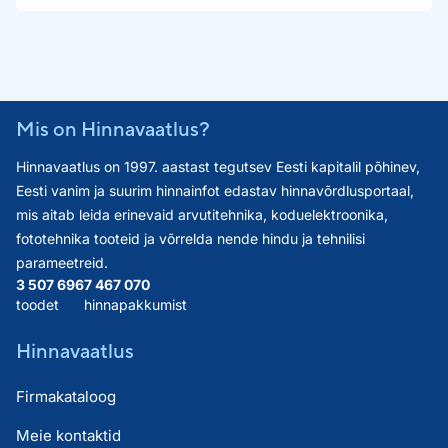
Mis on Hinnavaatlus?
Hinnavaatlus on 1997. aastast tegutsev Eesti kapitalil põhinev,
Eesti vanim ja suurim hinnainfot edastav hinnavõrdlusportaal,
mis aitab leida erinevaid arvutitehnika, koduelektroonika,
fototehnika tooteid ja võrrelda nende hindu ja tehnilisi
parameetreid.
3 507 696
7 467 070
toodet
hinnapakkumist
Hinnavaatlus
Firmakataloog
Meie kontaktid