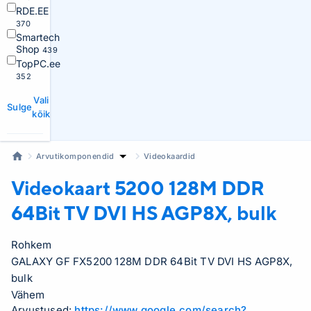
RDE.EE
370
Smartech
Shop
439
TopPC.ee
352
Vali
Sulge
kõik
Arvutikomponendid
Videokaardid
Videokaart
5200 128M DDR
64Bit TV DVI HS AGP8X, bulk
Rohkem
GALAXY GF FX5200 128M DDR 64Bit TV DVI HS AGP8X,
bulk
Vähem
Arvustused:
https://www.google.com/search?