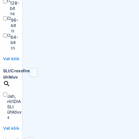
128-
bit
116
96-
bit
13
64-
bit
35
Vali kõik
SLI/Crossfire
ühilduv
Jah,
nVIDIA
SLI
ühilduv
4
Vali kõik