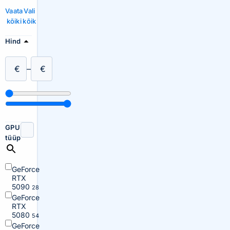
Vaata
Vali
kõiki
kõik
Hind
€
–
€
GPU
tüüp
GeForce
RTX
5090
28
GeForce
RTX
5080
54
GeForce