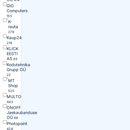
414
GIG
Computers
155
K-
rauta
279
Kaup24
216
KLICK
EESTI
AS
83
Kodutehnika
Grupp OÜ
22
MT
Shop
525
MULTO
443
ONOFF
Jaekaubanduse
OÜ
68
Photopoint
428