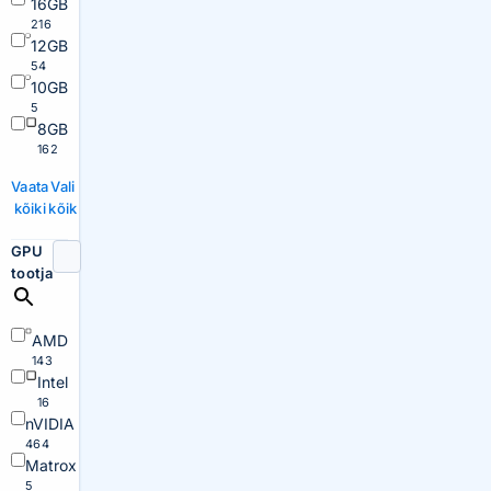
16GB
216
12GB
54
10GB
5
8GB
162
Vaata
Vali
kõiki
kõik
GPU
tootja
AMD
143
Intel
16
nVIDIA
464
Matrox
5