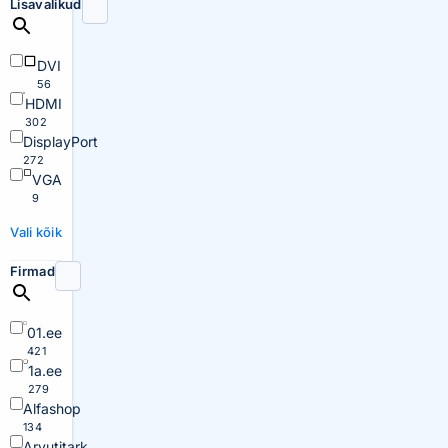
Lisavalikud
DVI
56
HDMI
302
DisplayPort
272
VGA
9
Vali kõik
Firmad
01.ee
421
1a.ee
279
Alfashop
134
Arvutitark