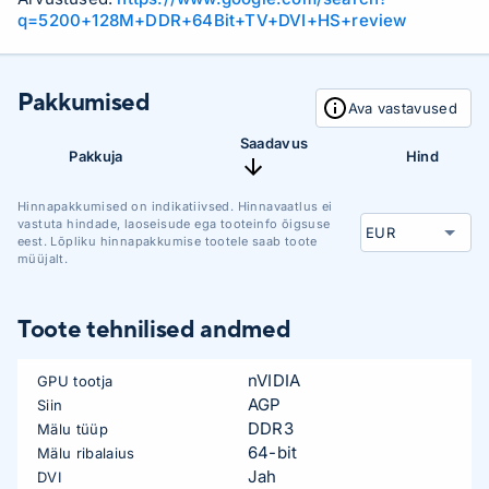
q=5200+128M+DDR+64Bit+TV+DVI+HS+review
Pakkumised
Ava vastavused
Saadavus
Pakkuja
Hind
Hinnapakkumised on indikatiivsed. Hinnavaatlus ei
vastuta hindade, laoseisude ega tooteinfo õigsuse
eest. Lõpliku hinnapakkumise tootele saab toote
müüjalt.
Toote tehnilised andmed
nVIDIA
GPU tootja
AGP
Siin
DDR3
Mälu tüüp
64-bit
Mälu ribalaius
Jah
DVI