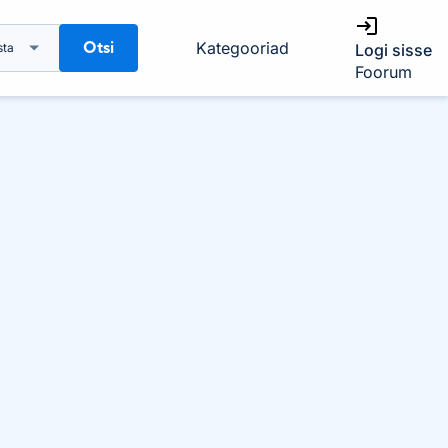
Otsi
Kategooriad
sta
Logi sisse
Foorum