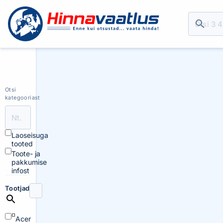
Otsi
kategooriast
Laoseisuga
tooted
Toote- ja
pakkumise
infost
Tootjad
Acer