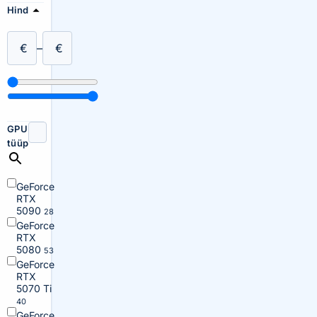
Hind
€
–
€
GPU
tüüp
GeForce
RTX
5090
28
GeForce
RTX
5080
53
GeForce
RTX
5070 Ti
40
GeForce