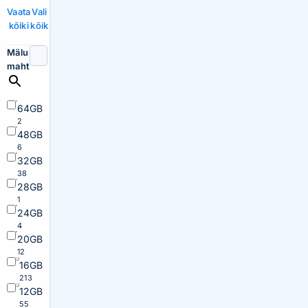
Vaata
Vali
kõiki
kõik
Mälu
maht
64GB
2
48GB
6
32GB
38
28GB
1
24GB
4
20GB
12
16GB
213
12GB
55