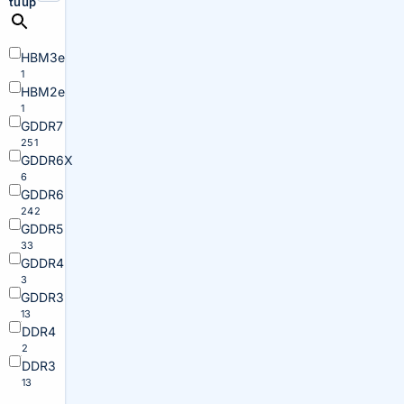
tüüp
HBM3e
1
HBM2e
1
GDDR7
251
GDDR6X
6
GDDR6
242
GDDR5
33
GDDR4
3
GDDR3
13
DDR4
2
DDR3
13