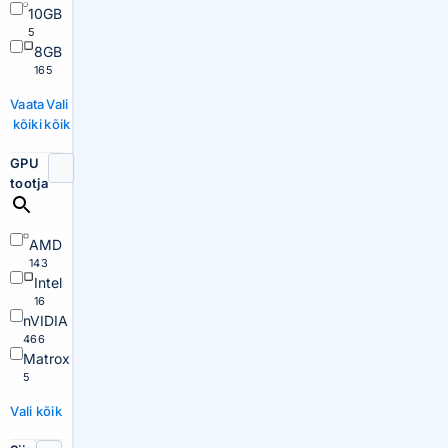
10GB
5
8GB
165
Vaata
Vali
kõiki
kõik
GPU
tootja
AMD
143
Intel
16
nVIDIA
466
Matrox
5
Vali kõik