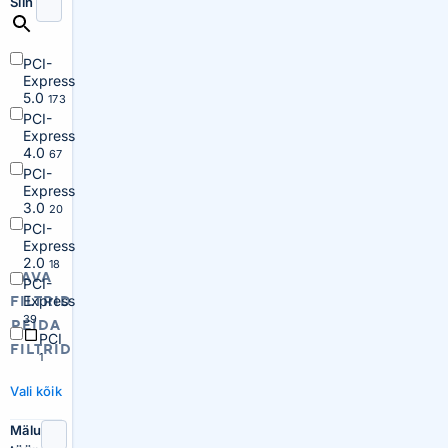
Siin
PCI-
Express
5.0
173
PCI-
Express
4.0
67
PCI-
Express
3.0
20
PCI-
Express
2.0
18
AVA
PCI-
Express
FILTRID
39
PEIDA
PCI
FILTRID
1
Vali kõik
Mälu