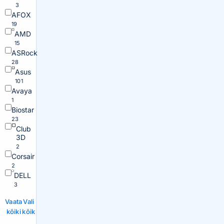
3
AFOX
19
AMD
15
ASRock
28
Asus
101
Avaya
1
Biostar
23
Club
3D
2
Corsair
2
DELL
3
Vaata
Vali
kõiki
kõik