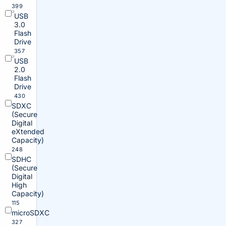
399
USB
3.0
Flash
Drive
357
USB
2.0
Flash
Drive
430
SDXC
(Secure
Digital
eXtended
Capacity)
248
SDHC
(Secure
Digital
High
Capacity)
115
microSDXC
327