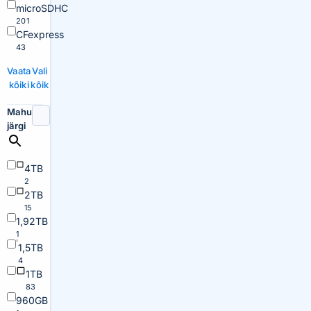
microSDHC
201
CFexpress
43
Vaata
Vali
kõiki
kõik
Mahu
järgi
4TB
2
2TB
15
1,92TB
1
1,5TB
4
1TB
83
960GB