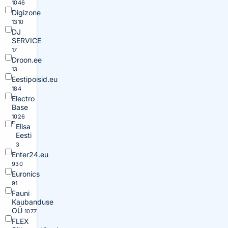
1046
Digizone
1310
DJ
SERVICE
17
Droon.ee
13
Eestipoisid.eu
184
Electro
Base
1026
Elisa
Eesti
3
Enter24.eu
930
Euronics
91
Fauni
Kaubanduse
OÜ
1077
FLEX