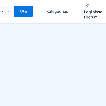
Otsi
Kategooriad
sta
Logi sisse
Foorum