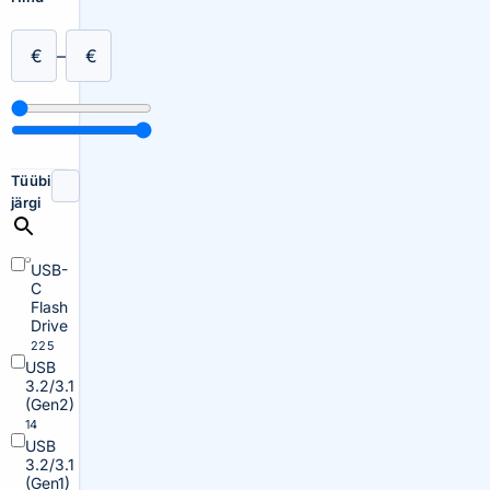
€
–
€
Tüübi
järgi
USB-
C
Flash
Drive
225
USB
3.2/3.1
(Gen2)
14
USB
3.2/3.1
(Gen1)