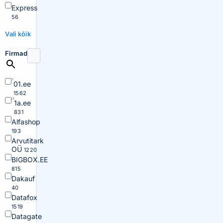
Express
56
Vali kõik
Firmad
01.ee
1562
1a.ee
831
Alfashop
193
Arvutitark
OÜ
1220
BIGBOX.EE
815
Dakauf
40
Datafox
1519
Datagate