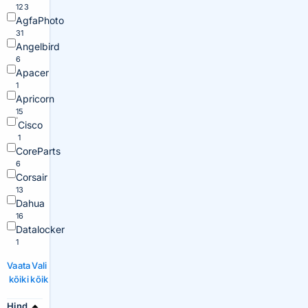
123
AgfaPhoto
31
Angelbird
6
Apacer
1
Apricorn
15
Cisco
1
CoreParts
6
Corsair
13
Dahua
16
Datalocker
1
Vaata
Vali
kõiki
kõik
Hind