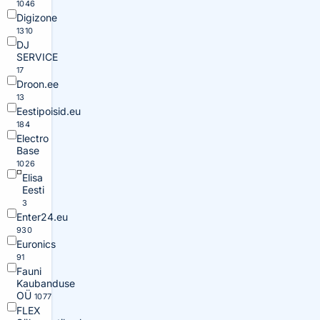
1046
Digizone
1310
DJ
SERVICE
17
Droon.ee
13
Eestipoisid.eu
184
Electro
Base
1026
Elisa
Eesti
3
Enter24.eu
930
Euronics
91
Fauni
Kaubanduse
OÜ
1077
FLEX