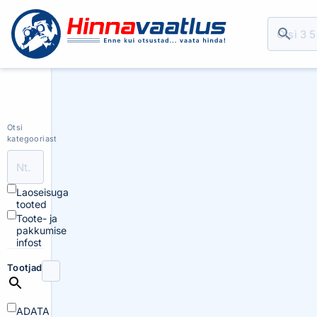
Otsi
kategooriast
Laoseisuga
tooted
Toote- ja
pakkumise
infost
Tootjad
ADATA