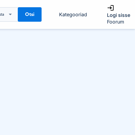
Otsi
Kategooriad
sta
Logi sisse
Foorum