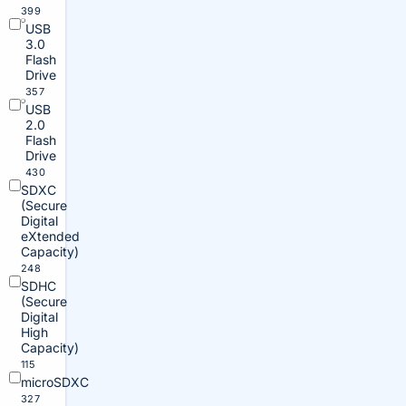
399
USB
3.0
Flash
Drive
357
USB
2.0
Flash
Drive
430
SDXC
(Secure
Digital
eXtended
Capacity)
248
SDHC
(Secure
Digital
High
Capacity)
115
microSDXC
327