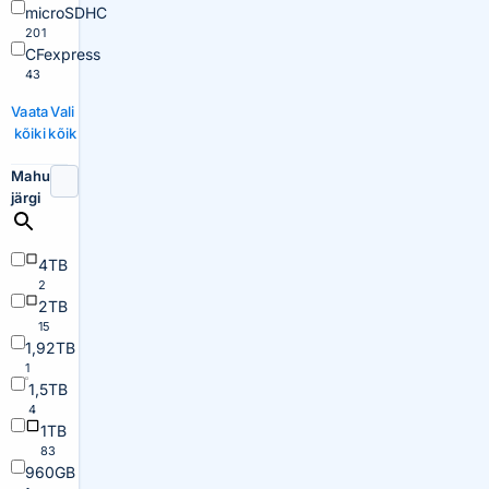
microSDHC
201
CFexpress
43
Vaata
Vali
kõiki
kõik
Mahu
järgi
4TB
2
2TB
15
1,92TB
1
1,5TB
4
1TB
83
960GB