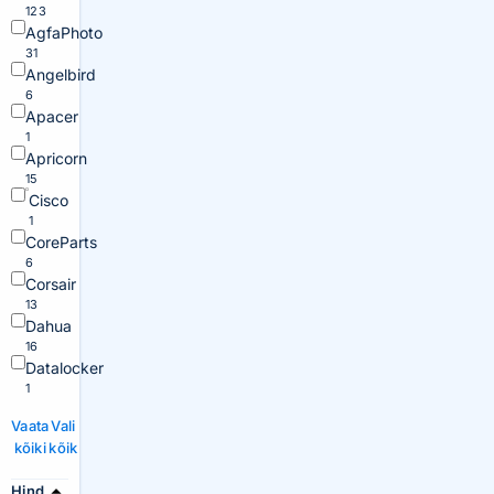
123
AgfaPhoto
31
Angelbird
6
Apacer
1
Apricorn
15
Cisco
1
CoreParts
6
Corsair
13
Dahua
16
Datalocker
1
Vaata
Vali
kõiki
kõik
Hind