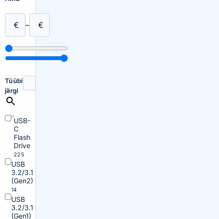
€
–
€
Tüübi
järgi
USB-
C
Flash
Drive
225
USB
3.2/3.1
(Gen2)
14
USB
3.2/3.1
(Gen1)