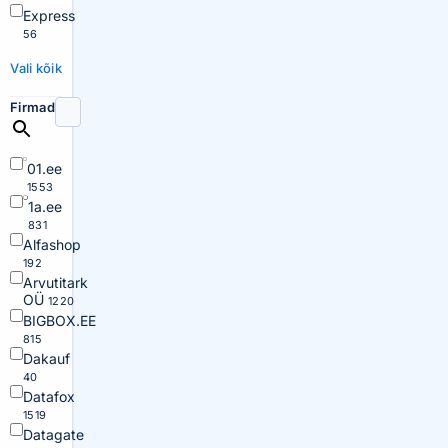
Express
56
Vali kõik
Firmad
01.ee
1553
1a.ee
831
Alfashop
192
Arvutitark
OÜ
1220
BIGBOX.EE
815
Dakauf
40
Datafox
1519
Datagate