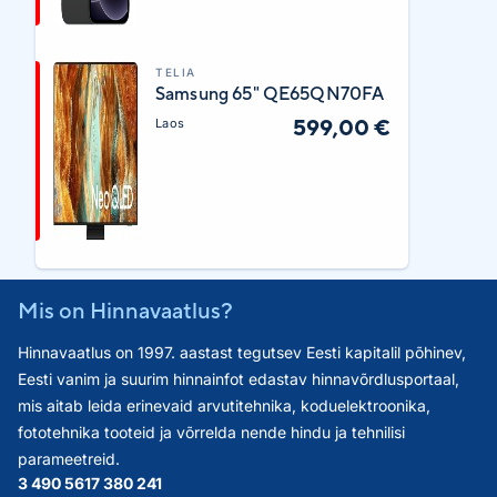
TELIA
Samsung 65" QE65QN70FA
599,00 €
Laos
Mis on Hinnavaatlus?
Hinnavaatlus on 1997. aastast tegutsev Eesti kapitalil põhinev,
Eesti vanim ja suurim hinnainfot edastav hinnavõrdlusportaal,
mis aitab leida erinevaid arvutitehnika, koduelektroonika,
fototehnika tooteid ja võrrelda nende hindu ja tehnilisi
parameetreid.
3 490 561
7 380 241