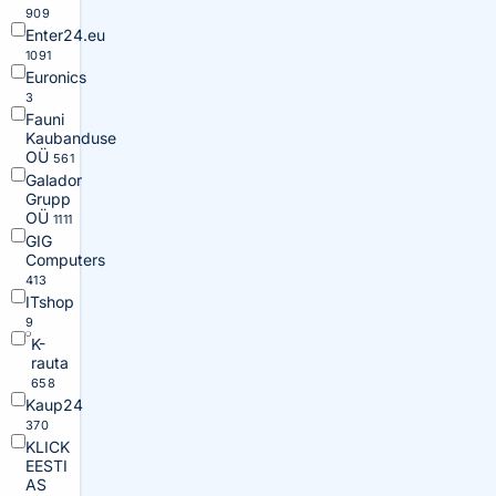
909
Enter24.eu
1091
Euronics
3
Fauni
Kaubanduse
OÜ
561
Galador
Grupp
OÜ
1111
GIG
Computers
413
ITshop
9
K-
rauta
658
Kaup24
370
KLICK
EESTI
AS