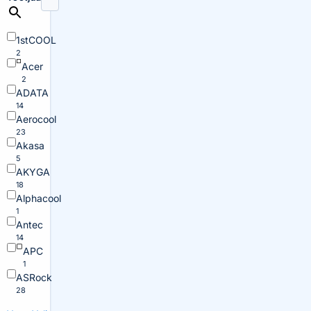
1stCOOL
2
Acer
2
ADATA
14
Aerocool
23
Akasa
5
AKYGA
18
Alphacool
1
Antec
14
APC
1
ASRock
28