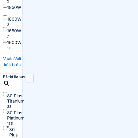
2
1850W
1
1800W
2
1650W
7
1600W
17
Vaata
Vali
kõiki
kõik
Efektiivsus
80 Plus
Titanium
38
80 Plus
Platinum
155
80
Plus