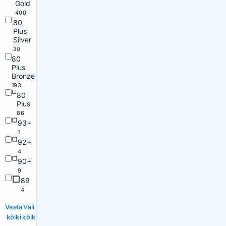
Gold
400
80
Plus
Silver
30
80
Plus
Bronze
193
80
Plus
86
93+
1
92+
4
90+
9
89
4
Vaata
Vali
kõiki
kõik