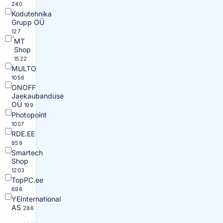
240
Kodutehnika
Grupp OÜ
127
MT
Shop
1522
MULTO
1056
ONOFF
Jaekaubanduse
OÜ
199
Photopoint
1007
RDE.EE
859
Smartech
Shop
1203
TopPC.ee
698
YEInternational
AS
286