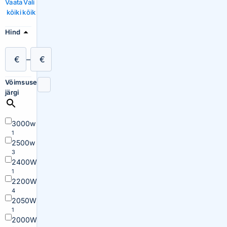
Vaata
Vali
kõiki
kõik
Hind
€
–
€
Võimsuse
järgi
3000w
1
2500w
3
2400W
1
2200W
4
2050W
1
2000W