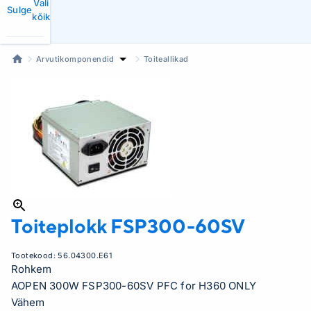
Vali
Sulge
kõik
Arvutikomponendid
Toiteallikad
Toiteplokk
FSP300-60SV
Tootekood:
56.04300.E61
Rohkem
AOPEN 300W FSP300-60SV PFC for H360 ONLY
Vähem