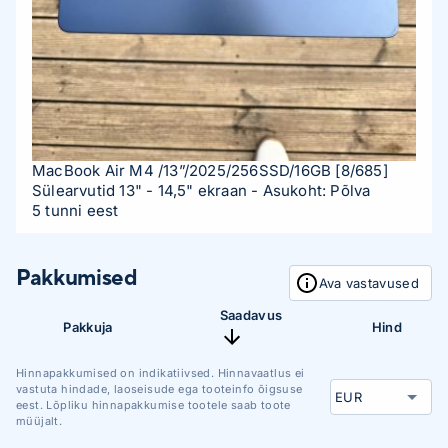
MacBook Air M4 /13”/2025/256SSD/16GB
[8/685]
Sülearvutid 13" - 14,5" ekraan
- Asukoht: Põlva
5 tunni eest
Pakkumised
Ava vastavused
Saadavus
Pakkuja
Hind
Hinnapakkumised on indikatiivsed. Hinnavaatlus ei
vastuta hindade, laoseisude ega tooteinfo õigsuse
eest. Lõpliku hinnapakkumise tootele saab toote
müüjalt.