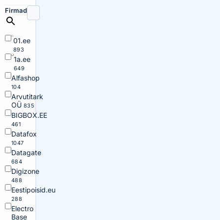
Firmad
01.ee
893
1a.ee
649
Alfashop
104
Arvutitark
OÜ
835
BIGBOX.EE
461
Datafox
1047
Datagate
684
Digizone
488
Eestipoisid.eu
288
Electro
Base