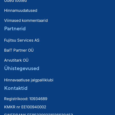
Uued tooted
Hinnamuudatused
Viimased kommentaarid
Partnerid
Fujitsu Services AS
BaIT Partner OÜ
Arvutitark OÜ
Ühistegevused
Hinnavaatluse jalgpalliklubi
Kontaktid
Registrikood: 10934689
KMKR nr EE100940002