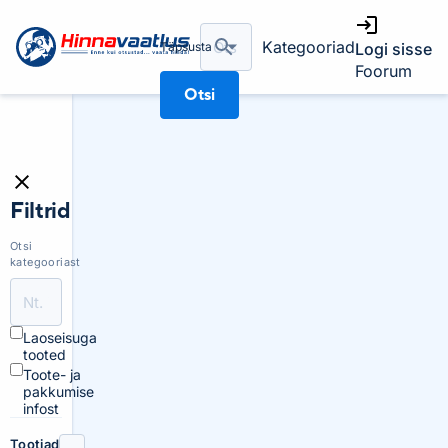
Kategooriad
Täpsusta
Logi sisse
Foorum
Otsi
Filtrid
Otsi
kategooriast
Laoseisuga
tooted
Toote- ja
pakkumise
infost
Tootjad