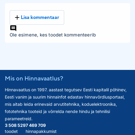
Lisa kommentaar
Ole esimene, kes toodet kommenteerib
Mis on Hinnavaatlus?
Hinnavaatlus on 1997. aastast tegutsev Eesti kapitalil põhinev,
Eesti vanim ja suurim hinnainfot edastav hinnavõrdlusportaal,
mis aitab leida erinevaid arvutitehnika, koduelektroonika,
fototehnika tooteid ja võrrelda nende hindu ja tehnilisi
parameetreid.
3 508 529
7 469 709
toodet
hinnapakkumist