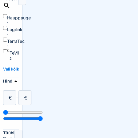
Hauppauge
1
Logilink
1
TerraTec
1
TeVii
2
Vali kõik
Hind
€
–
€
Tüübi