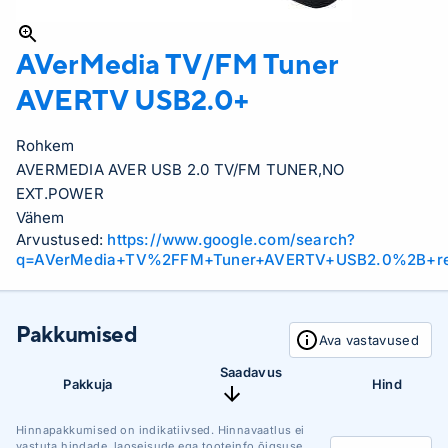
AVerMedia TV/FM Tuner
AVERTV USB2.0+
Rohkem
AVERMEDIA AVER USB 2.0 TV/FM TUNER,NO
EXT.POWER
Vähem
Arvustused:
https://www.google.com/search?
q=AVerMedia+TV%2FFM+Tuner+AVERTV+USB2.0%2B+r
Pakkumised
Ava vastavused
Saadavus
Pakkuja
Hind
Hinnapakkumised on indikatiivsed. Hinnavaatlus ei
vastuta hindade, laoseisude ega tooteinfo õigsuse