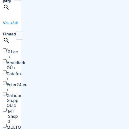
järgi
Vali kõik
Firmad
01.ee
3
Arvutitark
OÜ
1
Datafox
1
Enter24.eu
1
Galador
Grupp
OÜ
3
MT
Shop
3
MULTO