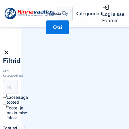
Kategooriad
Täpsusta
Logi sisse
Foorum
Otsi
Filtrid
Otsi
kategooriast
Laoseisuga
tooted
Toote- ja
pakkumise
infost
Tootjad