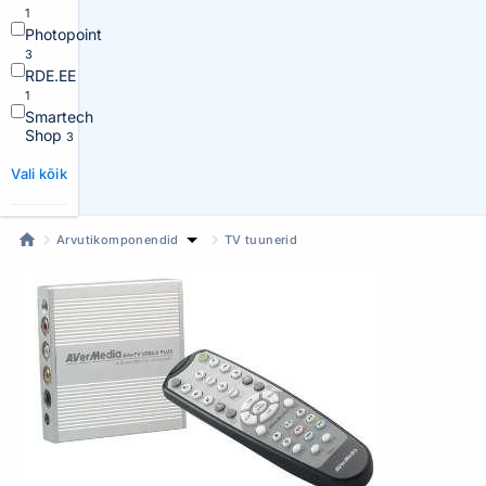
1
Photopoint
3
RDE.EE
1
Smartech
Shop
3
Vali kõik
Arvutikomponendid
TV tuunerid