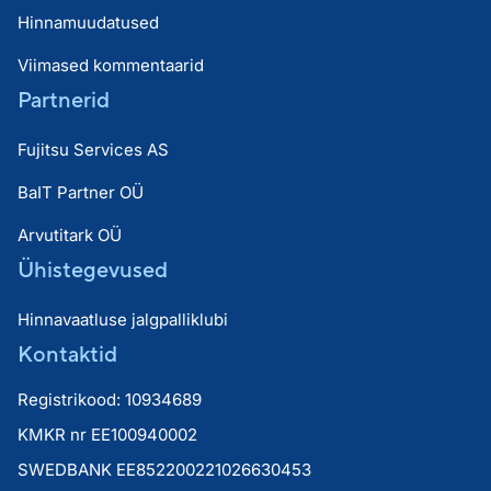
Hinnamuudatused
Viimased kommentaarid
Partnerid
Fujitsu Services AS
BaIT Partner OÜ
Arvutitark OÜ
Ühistegevused
Hinnavaatluse jalgpalliklubi
Kontaktid
Registrikood: 10934689
KMKR nr EE100940002
SWEDBANK EE852200221026630453