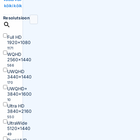
kõiki
kõik
Resolutsioon
Full HD
1920×1080
1171
WQHD
2560×1440
566
UWQHD
3440×1440
170
UWQHD+
3840×1600
10
Ultra HD
3840×2160
550
UltraWide
5120×1440
49