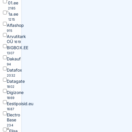
01.ee
2185
1a.ee
1215
Alfashop
915
Arvutitark
OÜ
1619
BIGBOX.EE
1307
Dakauf
94
Datafox
2032
Datagate
1802
Digizone
1869
Eestipoisid.eu
1687
Electro
Base
234
Elisa