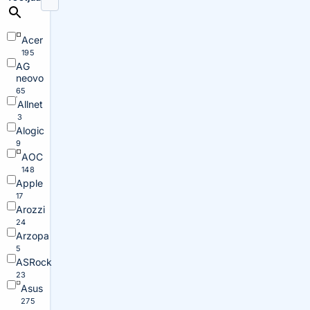
Acer
195
AG
neovo
65
Allnet
3
Alogic
9
AOC
148
Apple
17
Arozzi
24
Arzopa
5
ASRock
23
Asus
275