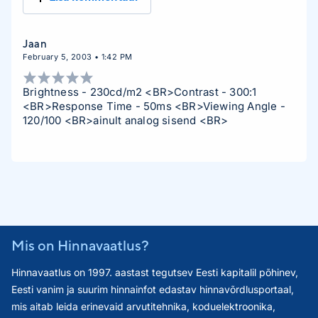
Jaan
February 5, 2003 • 1:42 PM
Brightness - 230cd/m2 <BR>Contrast - 300:1
<BR>Response Time - 50ms <BR>Viewing Angle -
120/100 <BR>ainult analog sisend <BR>
Mis on Hinnavaatlus?
Hinnavaatlus on 1997. aastast tegutsev Eesti kapitalil põhinev,
Eesti vanim ja suurim hinnainfot edastav hinnavõrdlusportaal,
mis aitab leida erinevaid arvutitehnika, koduelektroonika,