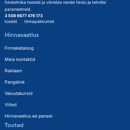
fototehnika tooteid ja võrrelda nende hindu ja tehnilisi
parameetreid.
3 508 667
7 476 173
toodet
hinnapakkumist
Hinnavaatlus
Firmakataloog
Meie kontaktid
Reklaam
Pangalink
Valuutakursid
Viited
Hinnavaatlus.ee paneel
Tooted