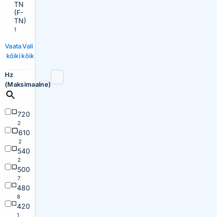
TN
(F-
TN)
1
Vaata
Vali
kõiki
kõik
Hz
(Maksimaalne)
720
2
610
2
540
2
500
7
480
8
420
1