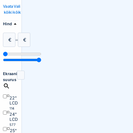
Vaata
Vali
kõiki
kõik
Hind
€
–
€
Ekraani
suurus
22"
LCD
114
24"
LCD
577
25"