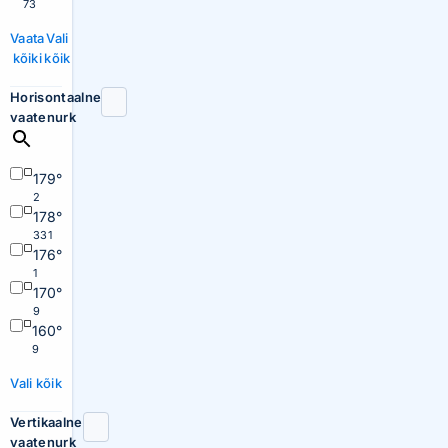
73
Vaata
Vali
kõiki
kõik
Horisontaalne
vaatenurk
179°
2
178°
331
176°
1
170°
9
160°
9
Vali kõik
Vertikaalne
vaatenurk