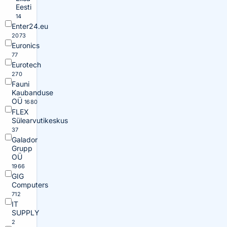
Eesti
14
Enter24.eu
2073
Euronics
77
Eurotech
270
Fauni
Kaubanduse
OÜ
1680
FLEX
Sülearvutikeskus
37
Galador
Grupp
OÜ
1966
GIG
Computers
712
IT
SUPPLY
2