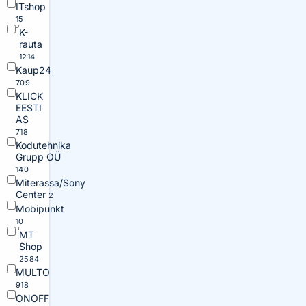
ITshop
15
K-
rauta
1214
Kaup24
709
KLICK
EESTI
AS
718
Kodutehnika
Grupp OÜ
140
Miterassa/Sony
Center
2
Mobipunkt
10
MT
Shop
2584
MULTO
918
ONOFF