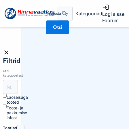
Kategooriad
Täpsusta
Logi sisse
Foorum
Otsi
Filtrid
Otsi
kategooriast
Laoseisuga
tooted
Toote- ja
pakkumise
infost
Tootjad