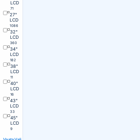
LCD
71
27"
LCD
1086
32"
LCD
360
34"
LCD
182
38"
LCD
11
40"
LCD
16
43"
LCD
33
45"
LCD
9
Vaata
Vali