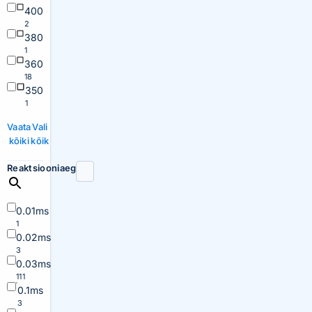
400
2
380
1
360
18
350
1
Vaata
Vali
kõiki
kõik
Reaktsiooniaeg
0.01ms
1
0.02ms
3
0.03ms
111
0.1ms
3