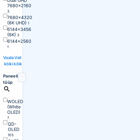
Dual UHD
7680×2160
3
7680×4320
(8K UHD)
1
6144×3456
(6K)
3
6144×2560
1
Vaata
Vali
kõiki
kõik
Paneeli
tüüp
WOLED
(White
OLED)
7
QD-
OLED
105