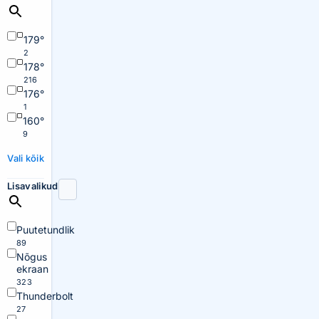
179°
2
178°
216
176°
1
160°
9
Vali kõik
Lisavalikud
Puutetundlik
89
Nõgus
ekraan
323
Thunderbolt
27