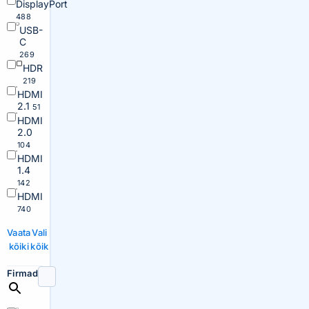
DisplayPort
488
USB-
C
269
HDR
219
HDMI
2.1
51
HDMI
2.0
104
HDMI
1.4
142
HDMI
740
Vaata
Vali
kõiki
kõik
Firmad