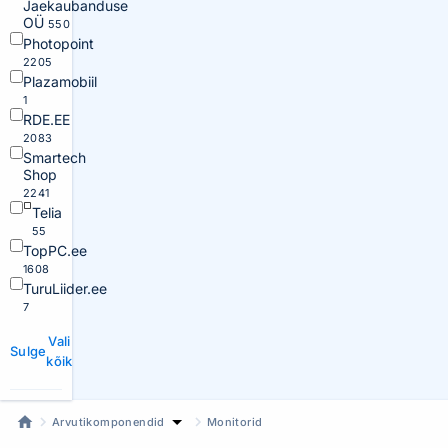
Jaekaubanduse
OÜ
550
Photopoint
2205
Plazamobiil
1
RDE.EE
2083
Smartech
Shop
2241
Telia
55
TopPC.ee
1608
TuruLiider.ee
7
Vali
Sulge
kõik
Arvutikomponendid
Monitorid