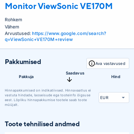
Monitor ViewSonic
VE170M
Rohkem
Vähem
Arvustused:
https://www.google.com/search?
q=ViewSonic+VE170M+review
Pakkumised
Ava vastavused
Saadavus
Pakkuja
Hind
Hinnapakkumised on indikatiivsed. Hinnavaatlus ei
vastuta hindade, laoseisude ega tooteinfo õigsuse
eest. Lõpliku hinnapakkumise tootele saab toote
müüjalt.
Toote tehnilised andmed