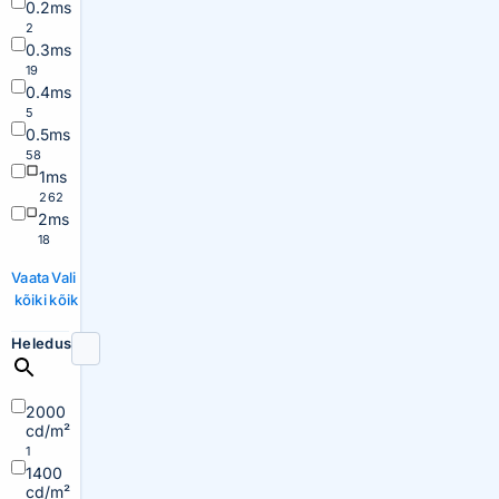
0.2ms
2
0.3ms
19
0.4ms
5
0.5ms
58
1ms
262
2ms
18
Vaata
Vali
kõiki
kõik
Heledus
2000
cd/m²
1
1400
cd/m²