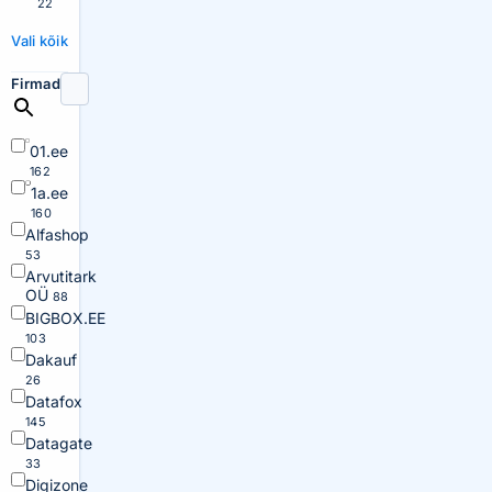
22
Vali kõik
Firmad
01.ee
162
1a.ee
160
Alfashop
53
Arvutitark
OÜ
88
BIGBOX.EE
103
Dakauf
26
Datafox
145
Datagate
33
Digizone