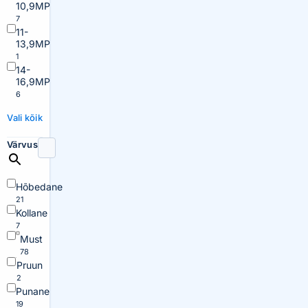
10,9MP
7
11-
13,9MP
1
14-
16,9MP
6
Vali kõik
Värvus
Hõbedane
21
Kollane
7
Must
78
Pruun
2
Punane
19