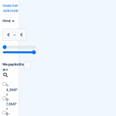
Vaata
Vali
kõiki
kõik
Hind
€
–
€
Megapikslite
arv
1-
4,9MP
3
5-
7,9MP
3
8-