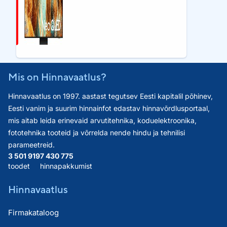
Mis on Hinnavaatlus?
Hinnavaatlus on 1997. aastast tegutsev Eesti kapitalil põhinev,
Eesti vanim ja suurim hinnainfot edastav hinnavõrdlusportaal,
mis aitab leida erinevaid arvutitehnika, koduelektroonika,
fototehnika tooteid ja võrrelda nende hindu ja tehnilisi
parameetreid.
3 501 919
7 430 775
toodet
hinnapakkumist
Hinnavaatlus
Firmakataloog