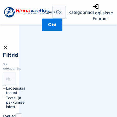
Kategooriad
Täpsusta
Logi sisse
Foorum
Otsi
Filtrid
Otsi
kategooriast
Laoseisuga
tooted
Toote- ja
pakkumise
infost
Tootjad