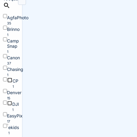
AgfaPhoto
35
Brinno
1
Camp
Snap
1
Canon
37
Chasing
1
CP
1
Denver
15
DJI
1
EasyPix
17
ekids
1