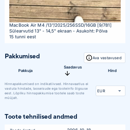
MacBook Air M4 /13”/2025/256SSD/16GB
[9/781]
Sülearvutid 13" - 14,5" ekraan
- Asukoht: Põlva
15 tunni eest
Pakkumised
Ava vastavused
Saadavus
Pakkuja
Hind
Hinnapakkumised on indikatiivsed. Hinnavaatlus ei
vastuta hindade, laoseisude ega tooteinfo õigsuse
eest. Lõpliku hinnapakkumise tootele saab toote
müüjalt.
Toote tehnilised andmed