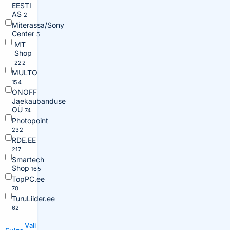
EESTI
AS
2
Miterassa/Sony
Center
5
MT
Shop
222
MULTO
154
ONOFF
Jaekaubanduse
OÜ
74
Photopoint
232
RDE.EE
217
Smartech
Shop
165
TopPC.ee
70
TuruLiider.ee
62
Vali