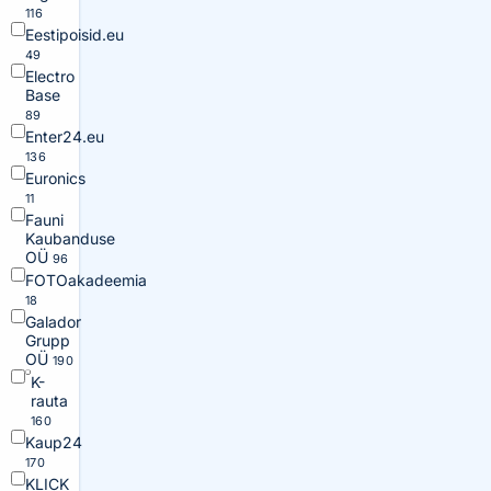
116
Eestipoisid.eu
49
Electro
Base
89
Enter24.eu
136
Euronics
11
Fauni
Kaubanduse
OÜ
96
FOTOakadeemia
18
Galador
Grupp
OÜ
190
K-
rauta
160
Kaup24
170
KLICK