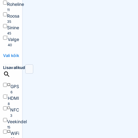
Roheline
11
Roosa
35
Sinine
45
Valge
40
Vali kõik
Lisavalikud
GPS
6
HDMI
8
NFC
3
Veekindel
15
WiFi