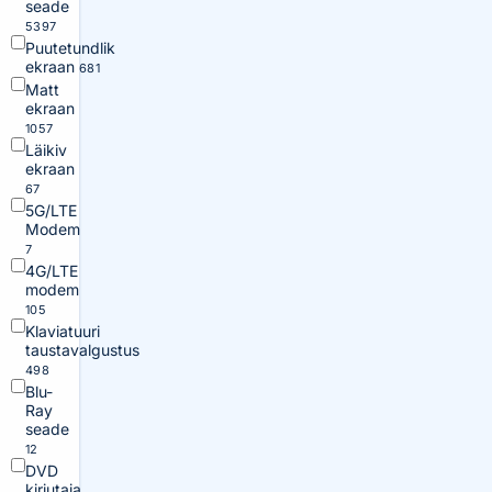
seade
5397
Puutetundlik
ekraan
681
Matt
ekraan
1057
Läikiv
ekraan
67
5G/LTE
Modem
7
4G/LTE
modem
105
Klaviatuuri
taustavalgustus
498
Blu-
Ray
seade
12
DVD
kirjutaja