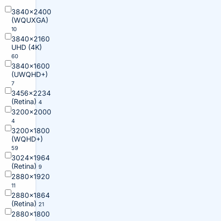
3840×2400
(WQUXGA)
10
3840×2160
UHD (4K)
60
3840×1600
(UWQHD+)
7
3456×2234
(Retina)
4
3200×2000
4
3200×1800
(WQHD+)
59
3024×1964
(Retina)
9
2880×1920
11
2880×1864
(Retina)
21
2880×1800