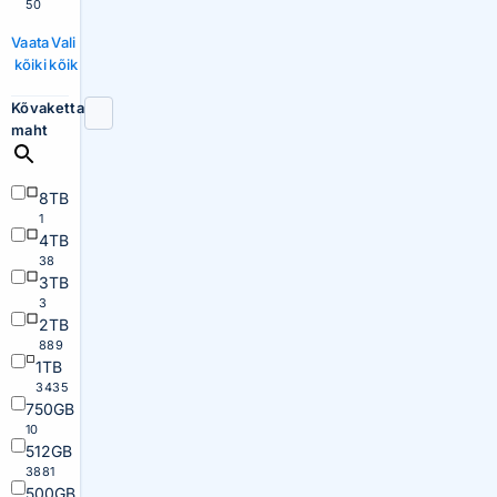
50
Vaata
Vali
kõiki
kõik
Kõvaketta
maht
8TB
1
4TB
38
3TB
3
2TB
889
1TB
3435
750GB
10
512GB
3881
500GB