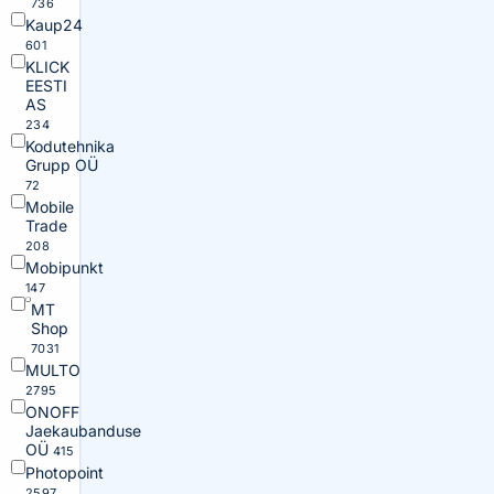
736
Kaup24
601
KLICK
EESTI
AS
234
Kodutehnika
Grupp OÜ
72
Mobile
Trade
208
Mobipunkt
147
MT
Shop
7031
MULTO
2795
ONOFF
Jaekaubanduse
OÜ
415
Photopoint
2597