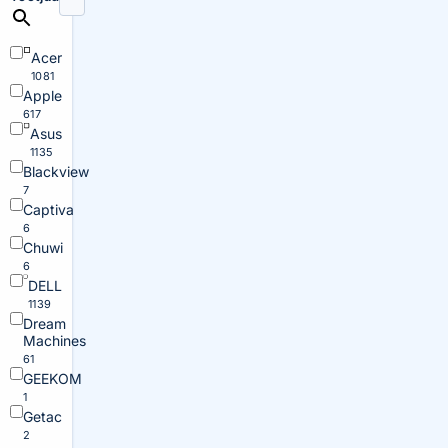
Acer
1081
Apple
617
Asus
1135
Blackview
7
Captiva
6
Chuwi
6
DELL
1139
Dream
Machines
61
GEEKOM
1
Getac
2