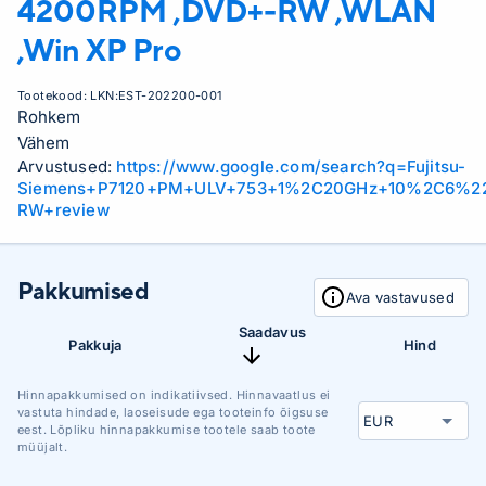
4200RPM ,DVD+-RW ,WLAN
,Win XP Pro
Tootekood:
LKN:EST-202200-001
Rohkem
Vähem
Arvustused:
https://www.google.com/search?q=Fujitsu-
Siemens+P7120+PM+ULV+753+1%2C20GHz+10%2C6%
RW+review
Pakkumised
Ava vastavused
Saadavus
Pakkuja
Hind
Hinnapakkumised on indikatiivsed. Hinnavaatlus ei
vastuta hindade, laoseisude ega tooteinfo õigsuse
eest. Lõpliku hinnapakkumise tootele saab toote
müüjalt.