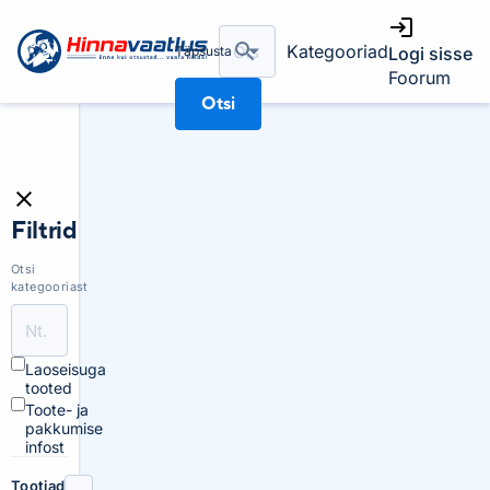
Kategooriad
Täpsusta
Logi sisse
Foorum
Otsi
Filtrid
Otsi
kategooriast
Laoseisuga
tooted
Toote- ja
pakkumise
infost
Tootjad