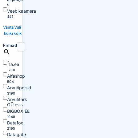
5
Veebikaamera
441
Vaata
Vali
kõiki
kõik
Firmad
1a.ee
738
Alfashop
504
Arvutipoisid
3190
Arvutitark
OÜ
1205
BIGBOX.EE
1049
Datafox
2195
Datagate