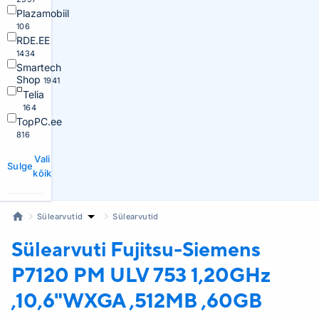
Plazamobiil
106
RDE.EE
1434
Smartech
Shop
1941
Telia
164
TopPC.ee
816
Vali
Sulge
kõik
Sülearvutid
Sülearvutid
Sülearvuti Fujitsu-Siemens
P7120 PM ULV 753 1,20GHz
,10,6"WXGA ,512MB ,60GB