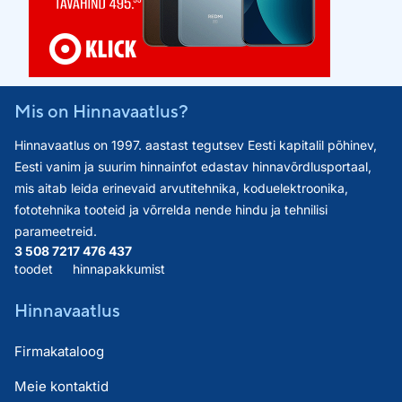
Mis on Hinnavaatlus?
Hinnavaatlus on 1997. aastast tegutsev Eesti kapitalil põhinev,
Eesti vanim ja suurim hinnainfot edastav hinnavõrdlusportaal,
mis aitab leida erinevaid arvutitehnika, koduelektroonika,
fototehnika tooteid ja võrrelda nende hindu ja tehnilisi
parameetreid.
3 508 721
7 476 437
toodet
hinnapakkumist
Hinnavaatlus
Firmakataloog
Meie kontaktid