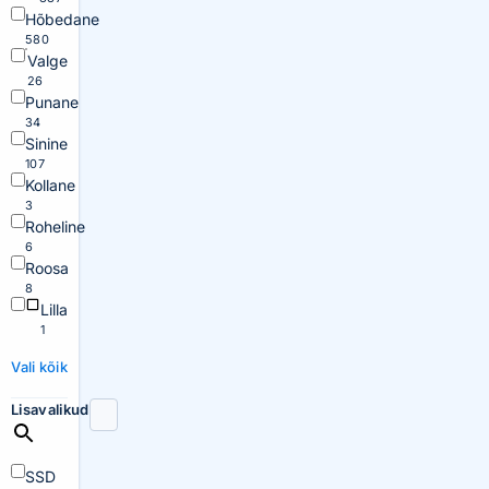
Hõbedane
580
Valge
26
Punane
34
Sinine
107
Kollane
3
Roheline
6
Roosa
8
Lilla
1
Vali kõik
Lisavalikud
SSD