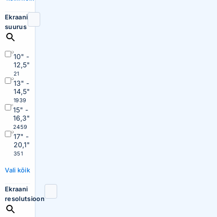
Ekraani
suurus
10" -
12,5"
21
13" -
14,5"
1939
15" -
16,3"
2459
17" -
20,1"
351
Vali kõik
Ekraani
resolutsioon