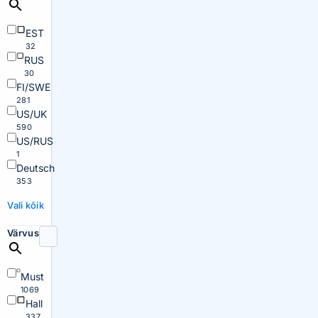
EST
32
RUS
30
FI/SWE
281
US/UK
590
US/RUS
1
Deutsch
353
Vali kõik
Värvus
Must
1069
Hall
337