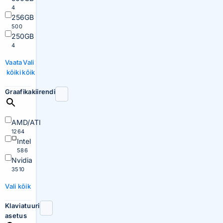
4
256GB
500
250GB
4
Vaata
Vali
kõiki
kõik
Graafikakiirendi
AMD/ATI
1264
Intel
586
Nvidia
3510
Vali kõik
Klaviatuuri
asetus