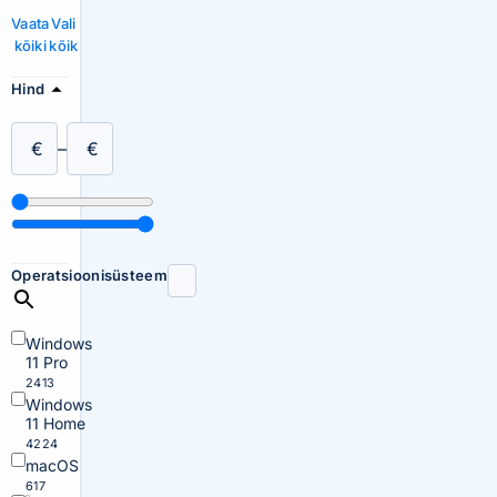
Vaata
Vali
kõiki
kõik
Hind
€
–
€
Operatsioonisüsteem
Windows
11 Pro
2413
Windows
11 Home
4224
macOS
617