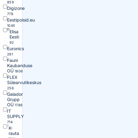
859
Digizone
778
Eestipoisid.eu
1045
Elisa
Eesti
92
Euronics
261
Fauni
Kaubanduse
OÜ
1806
FLEX
Sülearvutikeskus
256
Galador
Grupp
OÜ
1786
IT
SUPPLY
714
K-
rauta