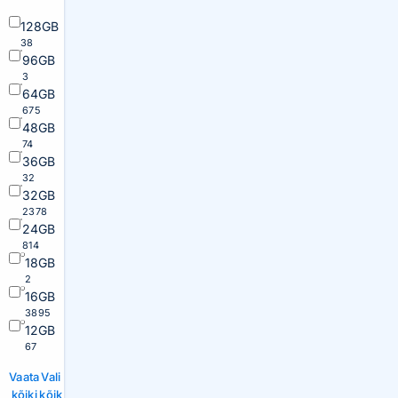
128GB
38
96GB
3
64GB
675
48GB
74
36GB
32
32GB
2378
24GB
814
18GB
2
16GB
3895
12GB
67
Vaata
Vali
kõiki
kõik