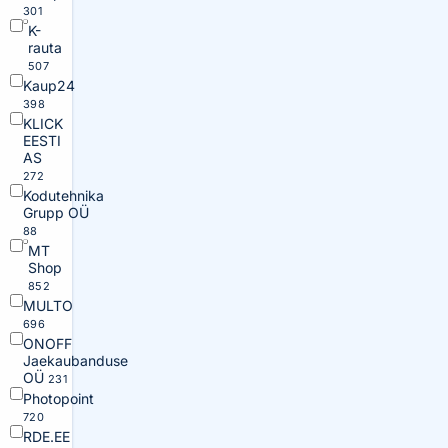
301
K-
rauta
507
Kaup24
398
KLICK
EESTI
AS
272
Kodutehnika
Grupp OÜ
88
MT
Shop
852
MULTO
696
ONOFF
Jaekaubanduse
OÜ
231
Photopoint
720
RDE.EE