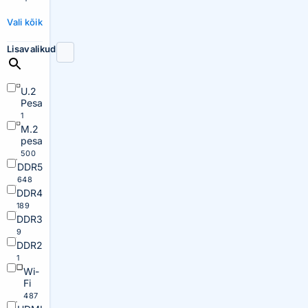
Vali kõik
Lisavalikud
U.2
Pesa
1
M.2
pesa
500
DDR5
648
DDR4
189
DDR3
9
DDR2
1
Wi-
Fi
487