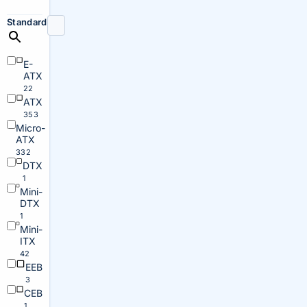
Standard
E-
ATX
22
ATX
353
Micro-
ATX
332
DTX
1
Mini-
DTX
1
Mini-
ITX
42
EEB
3
CEB
1