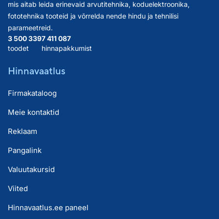
mis aitab leida erinevaid arvutitehnika, koduelektroonika,
fototehnika tooteid ja võrrelda nende hindu ja tehnilisi
parameetreid.
3 500 339
7 411 087
toodet
hinnapakkumist
Hinnavaatlus
Firmakataloog
Meie kontaktid
Reklaam
Pangalink
Valuutakursid
Viited
Hinnavaatlus.ee paneel