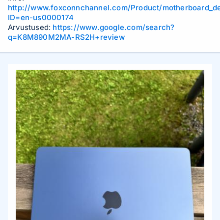
http://www.foxconnchannel.com/Product/motherboard_de
ID=en-us0000174
Arvustused:
https://www.google.com/search?
q=K8M890M2MA-RS2H+review