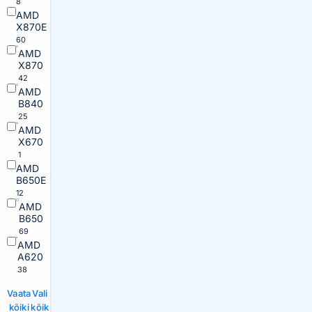
8
AMD
X870E
60
AMD
X870
42
AMD
B840
25
AMD
X670
1
AMD
B650E
12
AMD
B650
69
AMD
A620
38
Vaata
Vali
kõiki
kõik