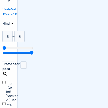
2
Vaata
Vali
kõiki
kõik
Hind
€
–
€
Protsessori
pesa
Intel
LGA
1851
(Socket
V1)
156
Intel