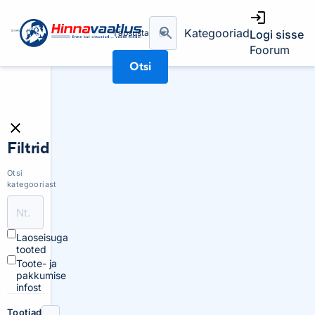
Kategooriad
Täpsusta
Logi sisse
Foorum
Otsi
Filtrid
Otsi
kategooriast
Laoseisuga
tooted
Toote- ja
pakkumise
infost
Tootjad