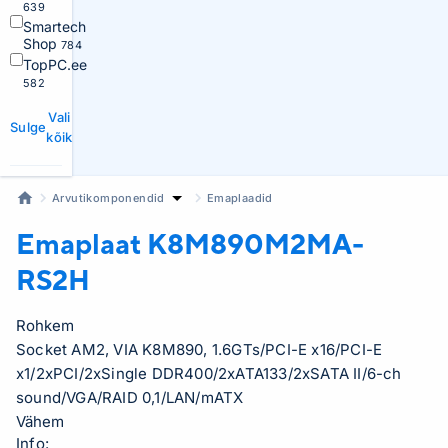
639
Smartech
Shop
784
TopPC.ee
582
Vali
Sulge
kõik
Arvutikomponendid
Emaplaadid
Emaplaat
K8M890M2MA-
RS2H
Rohkem
Socket AM2, VIA K8M890, 1.6GTs/PCI-E x16/PCI-E
x1/2xPCI/2xSingle DDR400/2xATA133/2xSATA II/6-ch
sound/VGA/RAID 0,1/LAN/mATX
Vähem
Info: