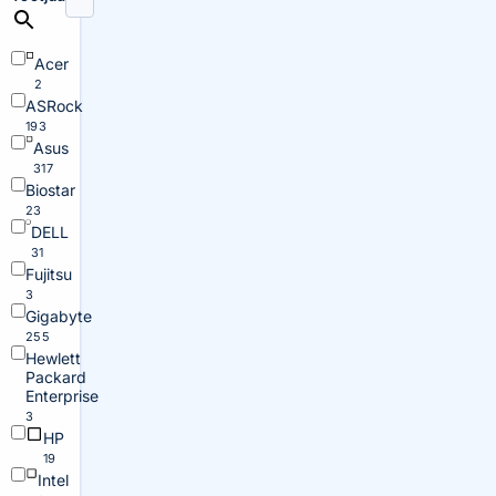
Acer
2
ASRock
193
Asus
317
Biostar
23
DELL
31
Fujitsu
3
Gigabyte
255
Hewlett
Packard
Enterprise
3
HP
19
Intel