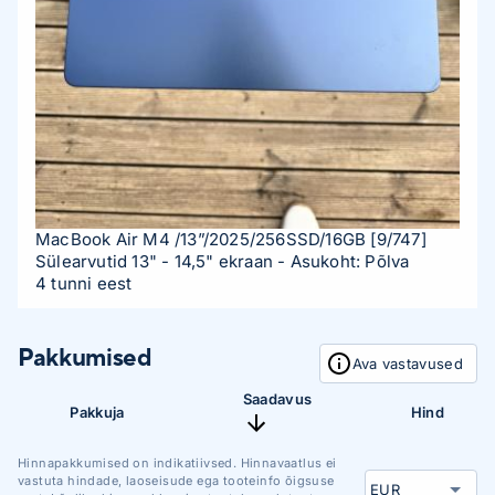
MacBook Air M4 /13”/2025/256SSD/16GB
[9/747]
Sülearvutid 13" - 14,5" ekraan
- Asukoht: Põlva
4 tunni eest
Pakkumised
Ava vastavused
Saadavus
Pakkuja
Hind
Hinnapakkumised on indikatiivsed. Hinnavaatlus ei
vastuta hindade, laoseisude ega tooteinfo õigsuse