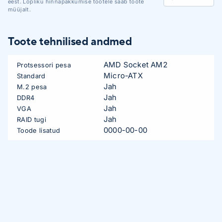
eest. Lõpliku hinnapakkumise tootele saab toote
müüjalt.
Toote tehnilised andmed
AMD Socket AM2
Protsessori pesa
Micro-ATX
Standard
Jah
M.2 pesa
Jah
DDR4
Jah
VGA
Jah
RAID tugi
0000-00-00
Toode lisatud