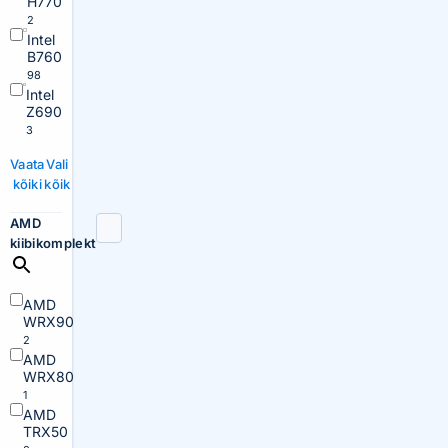
H770
2
Intel
B760
98
Intel
Z690
3
Vaata
Vali
kõiki
kõik
AMD
kiibikomplekt
AMD
WRX90
2
AMD
WRX80
1
AMD
TRX50