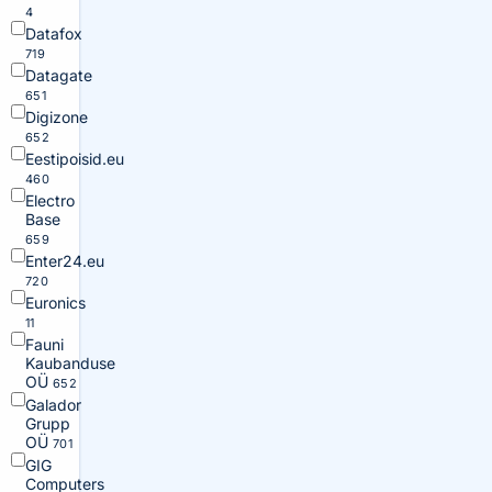
4
Datafox
719
Datagate
651
Digizone
652
Eestipoisid.eu
460
Electro
Base
659
Enter24.eu
720
Euronics
11
Fauni
Kaubanduse
OÜ
652
Galador
Grupp
OÜ
701
GIG
Computers