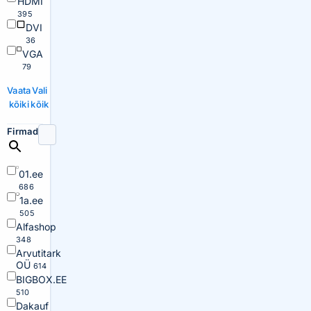
HDMI
395
DVI
36
VGA
79
Vaata
Vali
kõiki
kõik
Firmad
01.ee
686
1a.ee
505
Alfashop
348
Arvutitark
OÜ
614
BIGBOX.EE
510
Dakauf