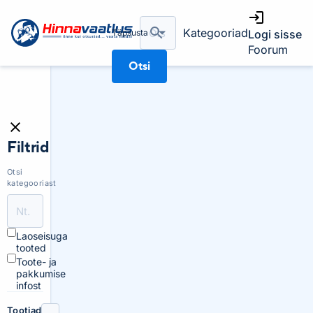
Kategooriad
Täpsusta
Logi sisse
Foorum
Otsi
Filtrid
Otsi
kategooriast
Laoseisuga
tooted
Toote- ja
pakkumise
infost
Tootjad