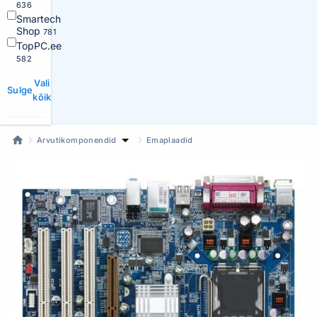
636
Smartech
Shop
781
TopPC.ee
582
Vali
Sulge
kõik
Arvutikomponendid
Emaplaadid