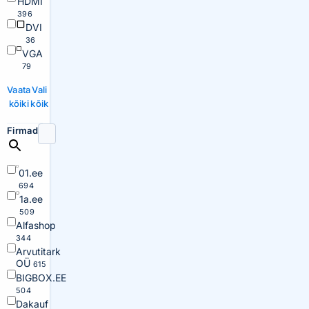
HDMI
396
DVI
36
VGA
79
Vaata
Vali
kõiki
kõik
Firmad
01.ee
694
1a.ee
509
Alfashop
344
Arvutitark
OÜ
615
BIGBOX.EE
504
Dakauf