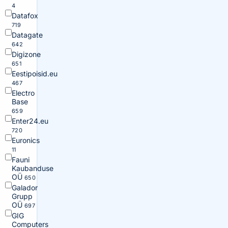
4
Datafox
719
Datagate
642
Digizone
651
Eestipoisid.eu
467
Electro
Base
659
Enter24.eu
720
Euronics
11
Fauni
Kaubanduse
OÜ
650
Galador
Grupp
OÜ
697
GIG
Computers