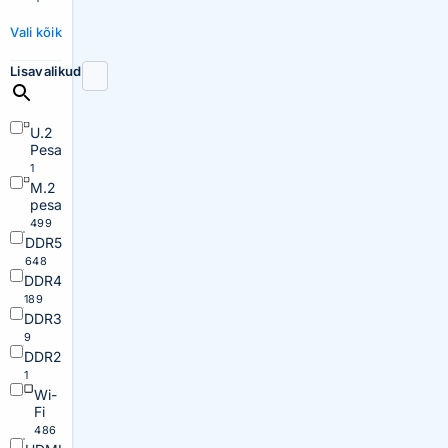
Vali kõik
Lisavalikud
U.2
Pesa
1
M.2
pesa
499
DDR5
648
DDR4
189
DDR3
9
DDR2
1
Wi-
Fi
486