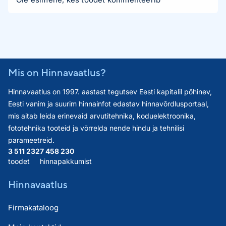
Mis on Hinnavaatlus?
Hinnavaatlus on 1997. aastast tegutsev Eesti kapitalil põhinev,
Eesti vanim ja suurim hinnainfot edastav hinnavõrdlusportaal,
mis aitab leida erinevaid arvutitehnika, koduelektroonika,
fototehnika tooteid ja võrrelda nende hindu ja tehnilisi
parameetreid.
3 511 232
7 458 230
toodet
hinnapakkumist
Hinnavaatlus
Firmakataloog