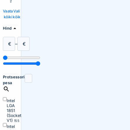
2
Vaata
Vali
kõiki
kõik
Hind
€
–
€
Protsessori
pesa
Intel
LGA
1851
(Socket
V1)
155
Intel