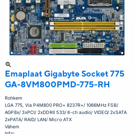
Emaplaat Gigabyte Socket 775
GA-8VM800PMD-775-RH
Rohkem
LGA 775, Via P4M800 PRO+ 8237R+/ 1066MHz FSB/
AGP8x/ 3xPCI/ 2xDDRII 533/ 6-ch audio/ VIDEO/ 2xSATA
2xPATA/ RAID/ LAN/ Micro ATX
Vähem
Info: