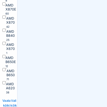
8
AMD
X870E
60
AMD
X870
42
AMD
B840
25
AMD
X670
1
AMD
B650E
12
AMD
B650
71
AMD
A620
38
Vaata
Vali
kõiki
kõik