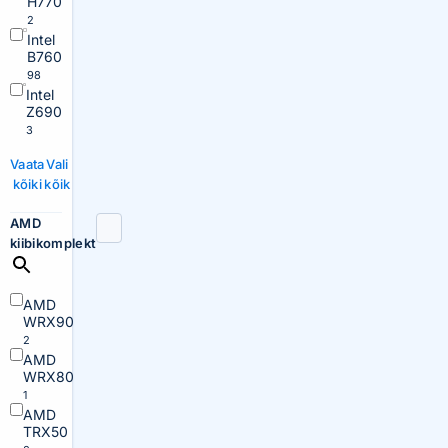
H770
2
Intel
B760
98
Intel
Z690
3
Vaata
Vali
kõiki
kõik
AMD
kiibikomplekt
AMD
WRX90
2
AMD
WRX80
1
AMD
TRX50