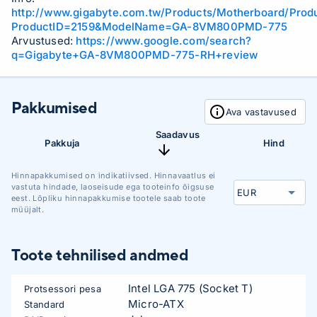
http://www.gigabyte.com.tw/Products/Motherboard/Prod
ProductID=2159&ModelName=GA-8VM800PMD-775
Arvustused:
https://www.google.com/search?
q=Gigabyte+GA-8VM800PMD-775-RH+review
Pakkumised
Ava vastavused
Saadavus
Pakkuja
Hind
Hinnapakkumised on indikatiivsed. Hinnavaatlus ei
vastuta hindade, laoseisude ega tooteinfo õigsuse
eest. Lõpliku hinnapakkumise tootele saab toote
müüjalt.
Toote tehnilised andmed
Intel LGA 775 (Socket T)
Protsessori pesa
Micro-ATX
Standard