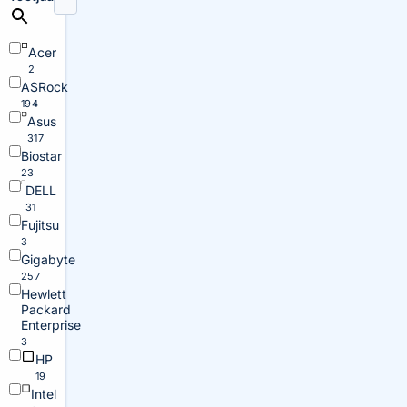
Acer
2
ASRock
194
Asus
317
Biostar
23
DELL
31
Fujitsu
3
Gigabyte
257
Hewlett
Packard
Enterprise
3
HP
19
Intel