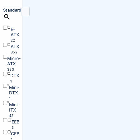
Standard
E-
ATX
22
ATX
352
Micro-
ATX
333
DTX
1
Mini-
DTX
1
Mini-
ITX
42
EEB
3
CEB
1