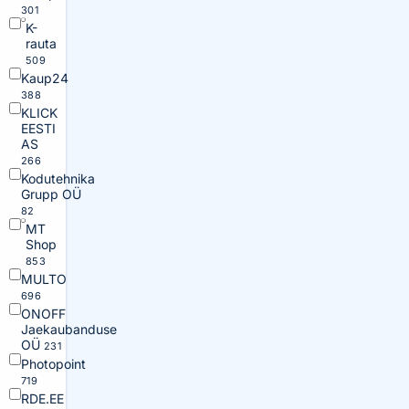
301
K-
rauta
509
Kaup24
388
KLICK
EESTI
AS
266
Kodutehnika
Grupp OÜ
82
MT
Shop
853
MULTO
696
ONOFF
Jaekaubanduse
OÜ
231
Photopoint
719
RDE.EE