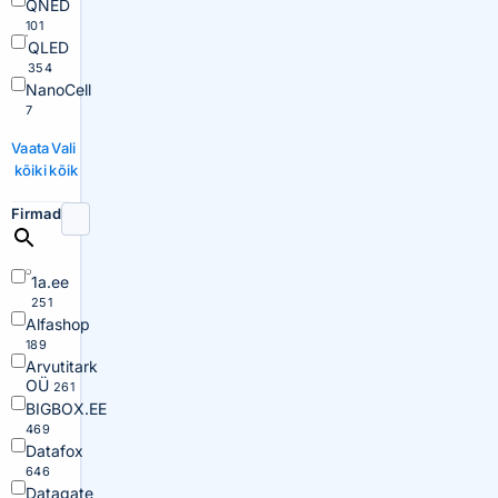
QNED
101
QLED
354
NanoCell
7
Vaata
Vali
kõiki
kõik
Firmad
1a.ee
251
Alfashop
189
Arvutitark
OÜ
261
BIGBOX.EE
469
Datafox
646
Datagate