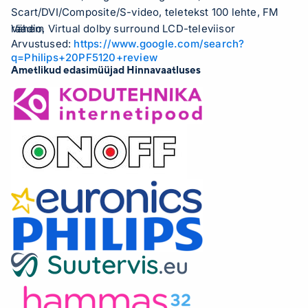
Scart/DVI/Composite/S-video, teletekst 100 lehte, FM
raadio, Virtual dolby surround LCD-televiisor
Vähem
Arvustused:
https://www.google.com/search?
q=Philips+20PF5120+review
Ametlikud edasimüüjad Hinnavaatluses