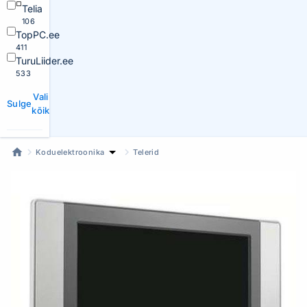
Telia
106
TopPC.ee
411
TuruLiider.ee
533
Vali
Sulge
kõik
Koduelektroonika
Telerid