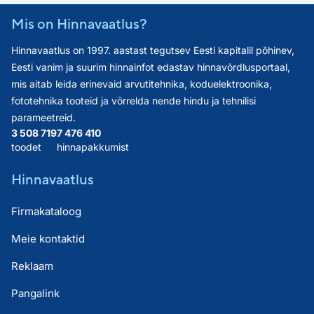
Mis on Hinnavaatlus?
Hinnavaatlus on 1997. aastast tegutsev Eesti kapitalil põhinev,
Eesti vanim ja suurim hinnainfot edastav hinnavõrdlusportaal,
mis aitab leida erinevaid arvutitehnika, koduelektroonika,
fototehnika tooteid ja võrrelda nende hindu ja tehnilisi
parameetreid.
3 508 719
7 476 410
toodet
hinnapakkumist
Hinnavaatlus
Firmakataloog
Meie kontaktid
Reklaam
Pangalink