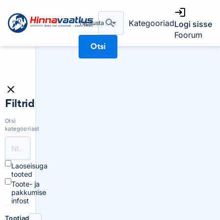
Kategooriad
Täpsusta
Logi sisse
Foorum
Otsi
Filtrid
Otsi
kategooriast
Laoseisuga
tooted
Toote- ja
pakkumise
infost
Tootjad