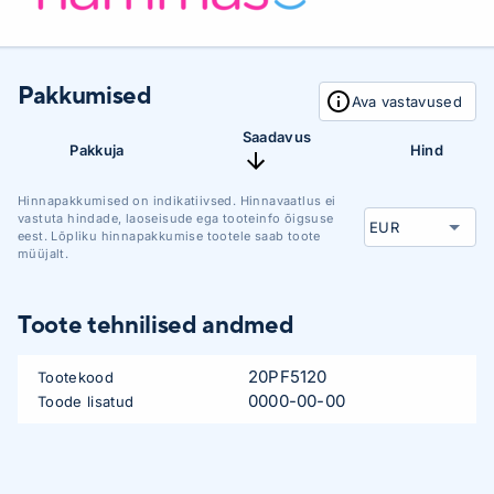
Pakkumised
Ava vastavused
Saadavus
Pakkuja
Hind
Hinnapakkumised on indikatiivsed. Hinnavaatlus ei
vastuta hindade, laoseisude ega tooteinfo õigsuse
eest. Lõpliku hinnapakkumise tootele saab toote
müüjalt.
Toote tehnilised andmed
20PF5120
Tootekood
0000-00-00
Toode lisatud