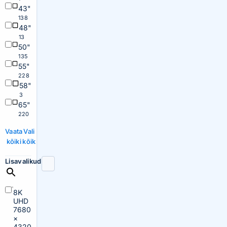
43"
138
48"
13
50"
135
55"
228
58"
3
65"
220
Vaata
Vali
kõiki
kõik
Lisavalikud
8K
UHD
7680
×
4320