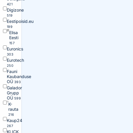
421
Digizone
519
Eestipoisid.eu
199
Elisa
Eesti
157
Euronics
303
Eurotech
250
Fauni
Kaubanduse
OÜ
393
Galador
Grupp
OÜ
599
K-
rauta
216
Kaup24
267
KLICK