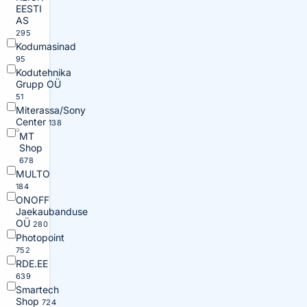
EESTI
AS
295
Kodumasinad
95
Kodutehnika
Grupp OÜ
51
Miterassa/Sony
Center
138
MT
Shop
678
MULTO
184
ONOFF
Jaekaubanduse
OÜ
280
Photopoint
752
RDE.EE
639
Smartech
Shop
724