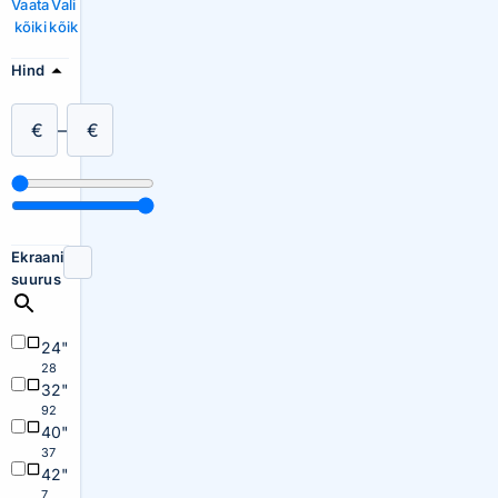
Vaata
Vali
kõiki
kõik
Hind
€
–
€
Ekraani
suurus
24"
28
32"
92
40"
37
42"
7