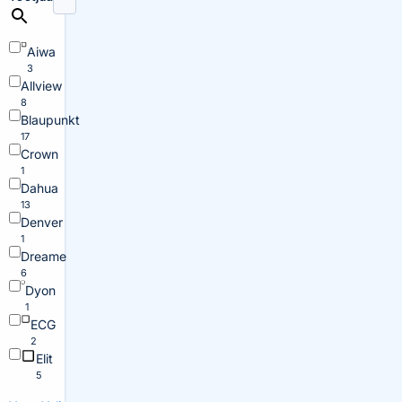
Aiwa
3
Allview
8
Blaupunkt
17
Crown
1
Dahua
13
Denver
1
Dreame
6
Dyon
1
ECG
2
Elit
5