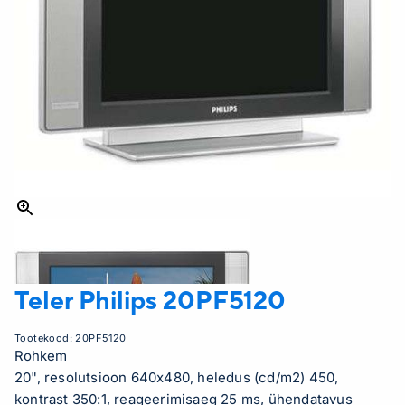
Teler Philips
20PF5120
Tootekood:
20PF5120
Rohkem
20", resolutsioon 640x480, heledus (cd/m2) 450,
kontrast 350:1, reageerimisaeg 25 ms, ühendatavus