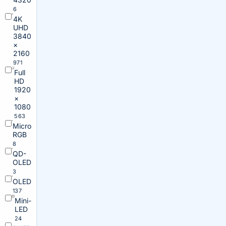
6
4K
UHD
3840
×
2160
971
Full
HD
1920
×
1080
563
Micro
RGB
8
QD-
OLED
3
OLED
137
Mini-
LED
24