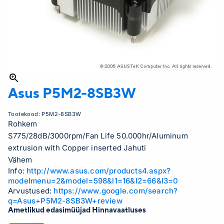
Asus
P5M2-8SB3W
Tootekood:
P5M2-8SB3W
Rohkem
S775/28dB/3000rpm/Fan Life 50.000hr/Aluminum
extrusion with Copper inserted Jahuti
Vähem
Info:
http://www.asus.com/products4.aspx?
modelmenu=2&model=598&l1=16&l2=66&l3=0
Arvustused:
https://www.google.com/search?
q=Asus+P5M2-8SB3W+review
Ametlikud edasimüüjad Hinnavaatluses