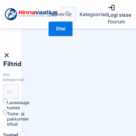
Kategooriad
Täpsusta
Logi sisse
Foorum
Otsi
Filtrid
Otsi
kategooriast
Laoseisuga
tooted
Toote- ja
pakkumise
infost
Tootjad