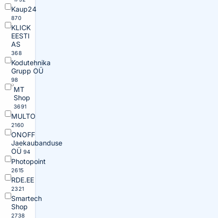
Kaup24
870
KLICK
EESTI
AS
368
Kodutehnika
Grupp OÜ
98
MT
Shop
3691
MULTO
2160
ONOFF
Jaekaubanduse
OÜ
94
Photopoint
2615
RDE.EE
2321
Smartech
Shop
2738