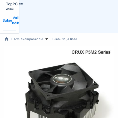
TopPC.ee
2483
Vali
Sulge
kõik
Arvutikomponendid
Jahutid ja lisad