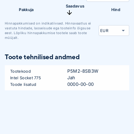
Saadavus
Pakkuja
Hind
Hinnapakkumised on indikatiivsed. Hinnavaatlus ei
vastuta hindade, laoseisude ega tooteinfo õigsuse
eest. Lõpliku hinnapakkumise tootele saab toote
müüjalt.
Toote tehnilised andmed
P5M2-8SB3W
Tootekood
Jah
Intel Socket 775
0000-00-00
Toode lisatud