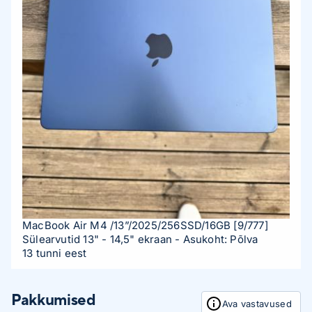
MacBook Air M4 /13”/2025/256SSD/16GB
[9/777]
Sülearvutid 13" - 14,5" ekraan
- Asukoht: Põlva
13 tunni eest
Pakkumised
Ava vastavused