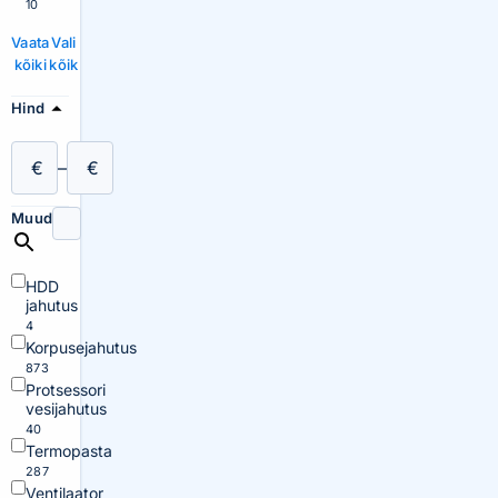
10
Vaata
Vali
kõiki
kõik
Hind
€
–
€
Muud
HDD
jahutus
4
Korpusejahutus
873
Protsessori
vesijahutus
40
Termopasta
287
Ventilaator