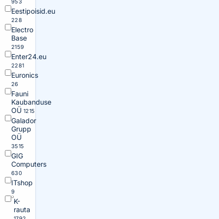
953
Eestipoisid.eu
228
Electro
Base
2159
Enter24.eu
2281
Euronics
26
Fauni
Kaubanduse
OÜ
1215
Galador
Grupp
OÜ
3515
GIG
Computers
630
ITshop
9
K-
rauta
1792