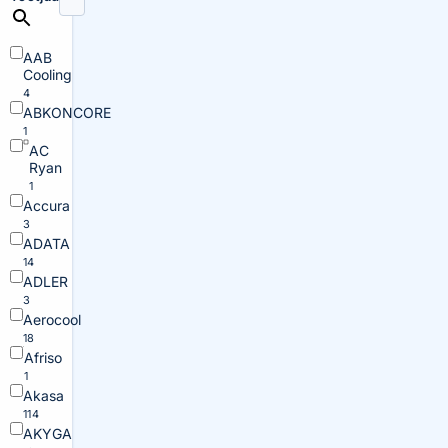
AAB
Cooling
4
ABKONCORE
1
AC
Ryan
1
Accura
3
ADATA
14
ADLER
3
Aerocool
18
Afriso
1
Akasa
114
AKYGA