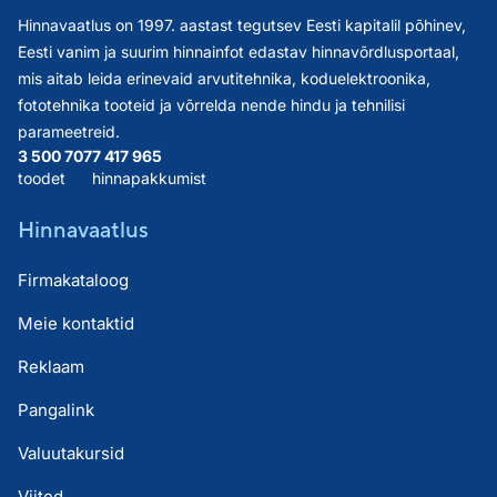
Hinnavaatlus on 1997. aastast tegutsev Eesti kapitalil põhinev,
Eesti vanim ja suurim hinnainfot edastav hinnavõrdlusportaal,
mis aitab leida erinevaid arvutitehnika, koduelektroonika,
fototehnika tooteid ja võrrelda nende hindu ja tehnilisi
parameetreid.
3 500 707
7 417 965
toodet
hinnapakkumist
Hinnavaatlus
Firmakataloog
Meie kontaktid
Reklaam
Pangalink
Valuutakursid
Viited