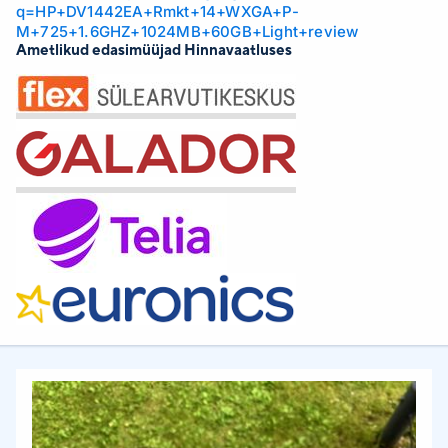
q=HP+DV1442EA+Rmkt+14+WXGA+P-
M+725+1.6GHZ+1024MB+60GB+Light+review
Ametlikud edasimüüjad Hinnavaatluses