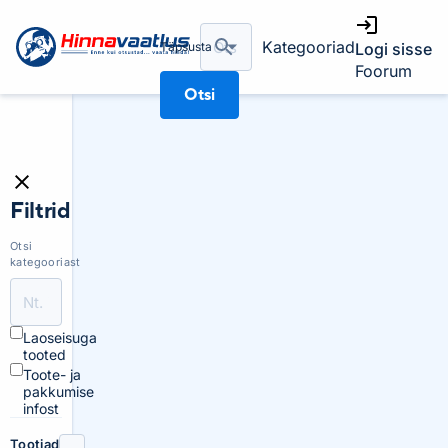
Kategooriad
Täpsusta
Logi sisse
Foorum
Otsi
Filtrid
Otsi
kategooriast
Laoseisuga
tooted
Toote- ja
pakkumise
infost
Tootjad