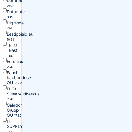
Datafox
2195
Datagate
885
Digizone
714
Eestipoisid.eu
1051
Elisa
Eesti
90
Euronics
266
Fauni
Kaubanduse
OÜ
1822
FLEX
Sülearvutikeskus
256
Galador
Grupp
OÜ
1782
IT
SUPPLY
712