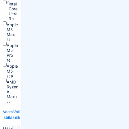
Intel
Core
Ultra
3
1
Apple
M5
Max
37
Apple
M5
Pro
76
Apple
M5
259
AMD
Ryzen
AI
Max+
22
Vaata
Vali
kõiki
kõik
Mälu