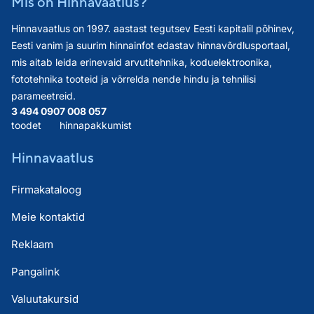
Mis on Hinnavaatlus?
Hinnavaatlus on 1997. aastast tegutsev Eesti kapitalil põhinev,
Eesti vanim ja suurim hinnainfot edastav hinnavõrdlusportaal,
mis aitab leida erinevaid arvutitehnika, koduelektroonika,
fototehnika tooteid ja võrrelda nende hindu ja tehnilisi
parameetreid.
3 494 090
7 008 057
toodet
hinnapakkumist
Hinnavaatlus
Firmakataloog
Meie kontaktid
Reklaam
Pangalink
Valuutakursid