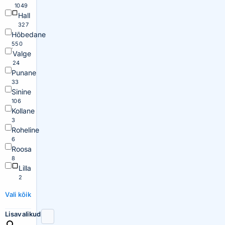
1049
Hall
327
Hõbedane
550
Valge
24
Punane
33
Sinine
106
Kollane
3
Roheline
6
Roosa
8
Lilla
2
Vali kõik
Lisavalikud