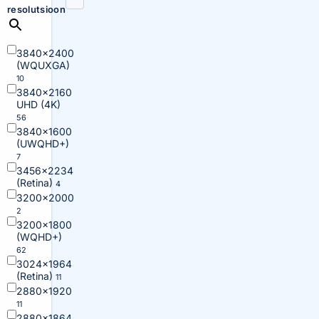
resolutsioon
3840×2400
(WQUXGA)
10
3840×2160
UHD (4K)
56
3840×1600
(UWQHD+)
7
3456×2234
(Retina)
4
3200×2000
2
3200×1800
(WQHD+)
62
3024×1964
(Retina)
11
2880×1920
11
2880×1864