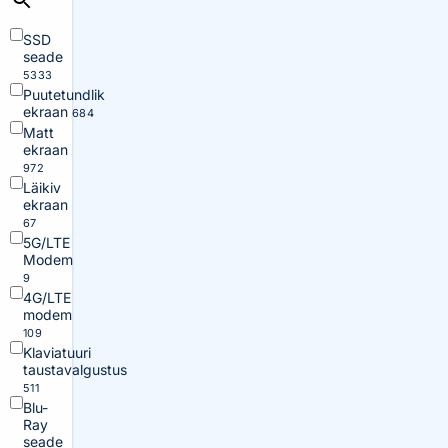
SSD
seade
5333
Puutetundlik
ekraan
684
Matt
ekraan
972
Läikiv
ekraan
67
5G/LTE
Modem
9
4G/LTE
modem
109
Klaviatuuri
taustavalgustus
511
Blu-
Ray
seade