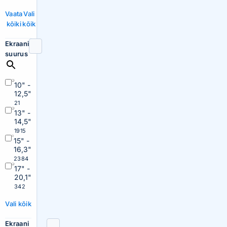
Vaata
Vali
kõiki
kõik
Ekraani
suurus
10" -
12,5"
21
13" -
14,5"
1915
15" -
16,3"
2384
17" -
20,1"
342
Vali kõik
Ekraani