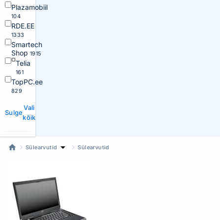
Plazamobiil
104
RDE.EE
1333
Smartech
Shop
1915
Telia
161
TopPC.ee
829
Vali
Sulge
kõik
Sülearvutid
Sülearvutid