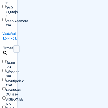
12
DVD
kirjutaja
5
Veebikaamera
456
Vaata
Vali
kõiki
kõik
Firmad
1a.ee
714
Alfashop
506
Arvutipoisid
3261
Arvutitark
OÜ
1220
BIGBOX.EE
1072