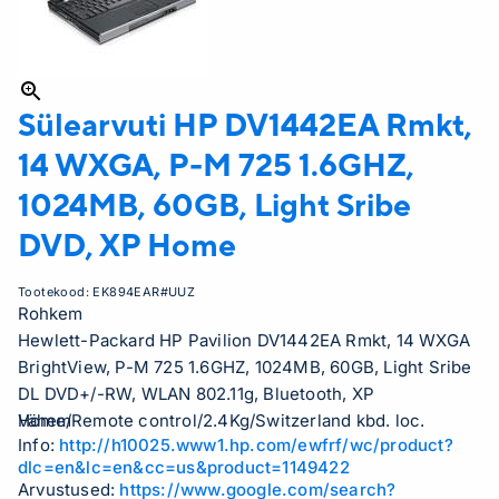
Sülearvuti HP
DV1442EA Rmkt,
14 WXGA, P-M 725 1.6GHZ,
1024MB, 60GB, Light Sribe
DVD, XP Home
Tootekood:
EK894EAR#UUZ
Rohkem
Hewlett-Packard HP Pavilion DV1442EA Rmkt, 14 WXGA
BrightView, P-M 725 1.6GHZ, 1024MB, 60GB, Light Sribe
DL DVD+/-RW, WLAN 802.11g, Bluetooth, XP
Home/Remote control/2.4Kg/Switzerland kbd. loc.
Vähem
Info:
http://h10025.www1.hp.com/ewfrf/wc/product?
dlc=en&lc=en&cc=us&product=1149422
Arvustused:
https://www.google.com/search?