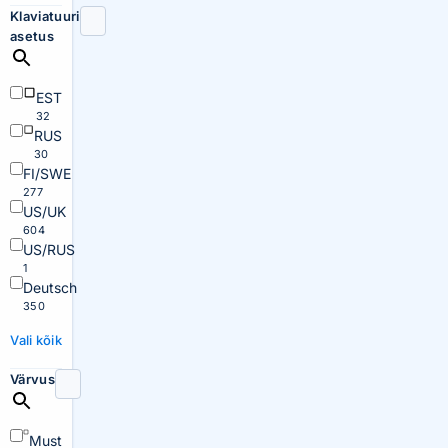
Klaviatuuri
asetus
EST
32
RUS
30
FI/SWE
277
US/UK
604
US/RUS
1
Deutsch
350
Vali kõik
Värvus
Must