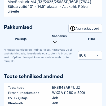
MacBook Air M4 /13”/2025/256SSD/16GB
[7/614]
Sülearvutid 13" - 14,5" ekraan
- Asukoht: Põlva
üleeile
Pakkumised
Ava vastavused
Saadavus
Pakkuja
Hind
Hinnapakkumised on indikatiivsed. Hinnavaatlus ei
vastuta hindade, laoseisude ega tooteinfo õigsuse
eest. Lõpliku hinnapakkumise tootele saab toote
müüjalt.
Toote tehnilised andmed
EK894EAR#UUZ
Tootekood
WXGA (1280 × 800)
Ekraani resolutsioon
Jah
DVD kirjutaja
Jah
Bluetooth