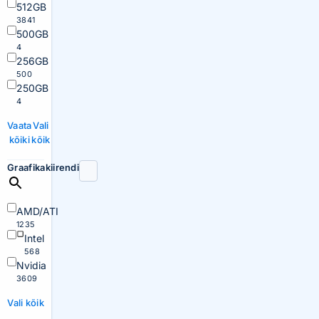
512GB
3841
500GB
4
256GB
500
250GB
4
Vaata
Vali
kõiki
kõik
Graafikakiirendi
AMD/ATI
1235
Intel
568
Nvidia
3609
Vali kõik