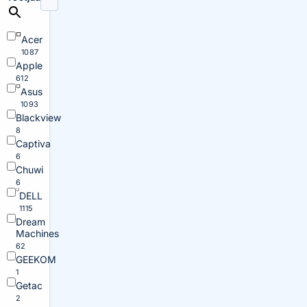
Acer
1087
Apple
612
Asus
1093
Blackview
8
Captiva
6
Chuwi
6
DELL
1115
Dream
Machines
62
GEEKOM
1
Getac
2