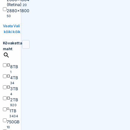
(Retina)
20
2880×1800
50
Vaata
Vali
kõiki
kõik
Kõvaketta
maht
8TB
1
4TB
34
3TB
4
2TB
920
1TB
3434
750GB
10