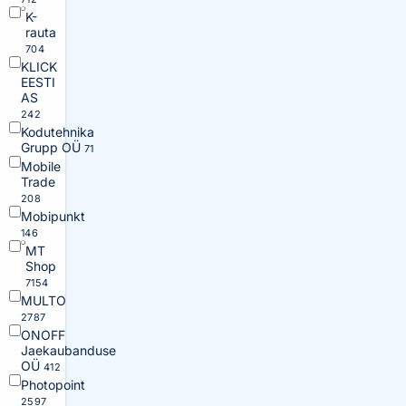
K-
rauta
704
KLICK
EESTI
AS
242
Kodutehnika
Grupp OÜ
71
Mobile
Trade
208
Mobipunkt
146
MT
Shop
7154
MULTO
2787
ONOFF
Jaekaubanduse
OÜ
412
Photopoint
2597