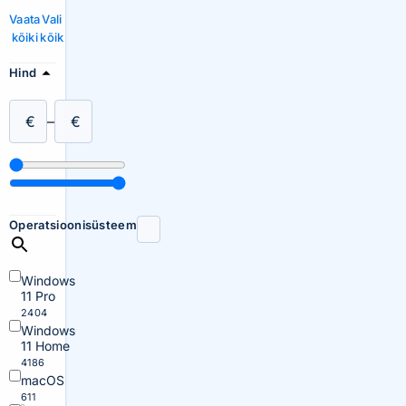
Vaata
Vali
kõiki
kõik
Hind
€
–
€
Operatsioonisüsteem
Windows
11 Pro
2404
Windows
11 Home
4186
macOS
611