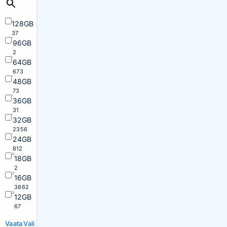
128GB
37
96GB
2
64GB
673
48GB
73
36GB
31
32GB
2356
24GB
812
18GB
2
16GB
3862
12GB
67
Vaata
Vali