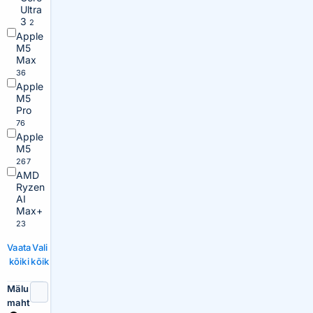
Ultra
3
2
Apple
M5
Max
36
Apple
M5
Pro
76
Apple
M5
267
AMD
Ryzen
AI
Max+
23
Vaata
Vali
kõiki
kõik
Mälu
maht