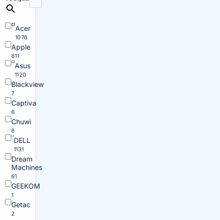
Acer
1076
Apple
611
Asus
1120
Blackview
7
Captiva
6
Chuwi
6
DELL
1131
Dream
Machines
61
GEEKOM
1
Getac
2