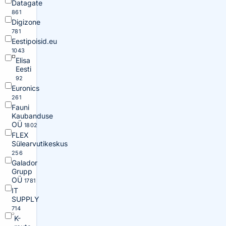
Datagate
861
Digizone
781
Eestipoisid.eu
1043
Elisa
Eesti
92
Euronics
261
Fauni
Kaubanduse
OÜ
1802
FLEX
Sülearvutikeskus
256
Galador
Grupp
OÜ
1781
IT
SUPPLY
714
K-