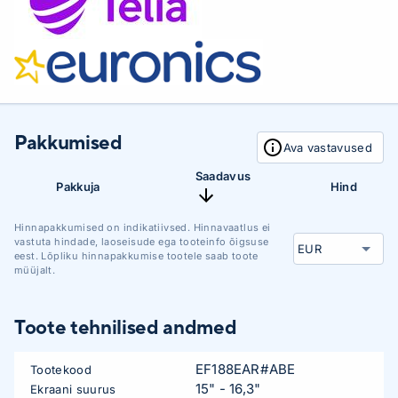
Pakkumised
Ava vastavused
Saadavus
Pakkuja
Hind
Hinnapakkumised on indikatiivsed. Hinnavaatlus ei
vastuta hindade, laoseisude ega tooteinfo õigsuse
eest. Lõpliku hinnapakkumise tootele saab toote
müüjalt.
Toote tehnilised andmed
EF188EAR#ABE
Tootekood
15" - 16,3"
Ekraani suurus