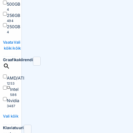
500GB
4
256GB
494
250GB
4
Vaata
Vali
kõiki
kõik
Graafikakiirendi
AMD/ATI
1253
Intel
586
Nvidia
3487
Vali kõik
Klaviatuuri