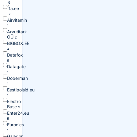
6
1a.ee
7
Airvitamin
1
Arvutitark
OÜ
2
BIGBOX.EE
4
Datafox
9
Datagate
1
Doberman
1
Eestipoisid.eu
1
Electro
Base
9
Enter24.eu
5
Euronics
1
Galador