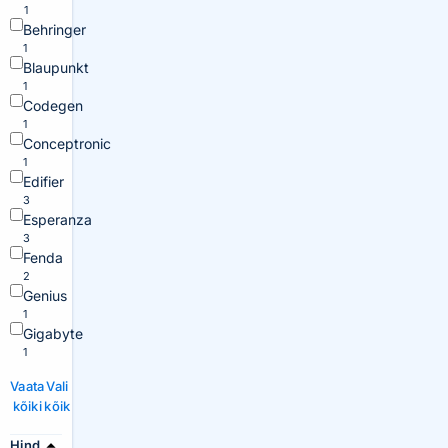
1
Behringer
1
Blaupunkt
1
Codegen
1
Conceptronic
1
Edifier
3
Esperanza
3
Fenda
2
Genius
1
Gigabyte
1
Vaata
Vali
kõiki
kõik
Hind