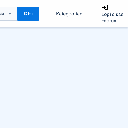
Otsi
Kategooriad
sta
Logi sisse
Foorum