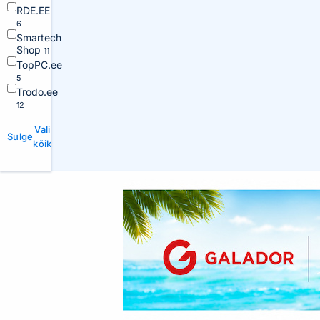
RDE.EE
6
Smartech
Shop
11
TopPC.ee
5
Trodo.ee
12
Vali
Sulge
kõik