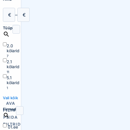
€
–
€
Tüüp
2.0
kõlarid
7
2.1
kõlarid
11
5.1
kõlarid
1
Vali kõik
AVA
Firmad
FILTRID
PEIDA
FILTRID
01.ee