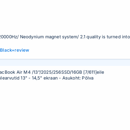
000Hz/ Neodynium magnet system/ 2.1 quality is turned into
Black+review
acBook Air M4 /13”/2025/256SSD/16GB
[7/611]
eile
learvutid 13" - 14,5" ekraan
- Asukoht: Põlva