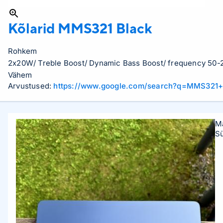
Kõlarid
MMS321 Black
Rohkem
2x20W/ Treble Boost/ Dynamic Bass Boost/ frequency 50-20
Vähem
Arvustused:
https://www.google.com/search?q=MMS321+
M
Sü