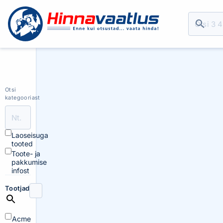
Otsi
kategooriast
Laoseisuga
tooted
Toote- ja
pakkumise
infost
Tootjad
Acme