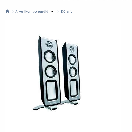
Arvutikomponendid
Kõlarid