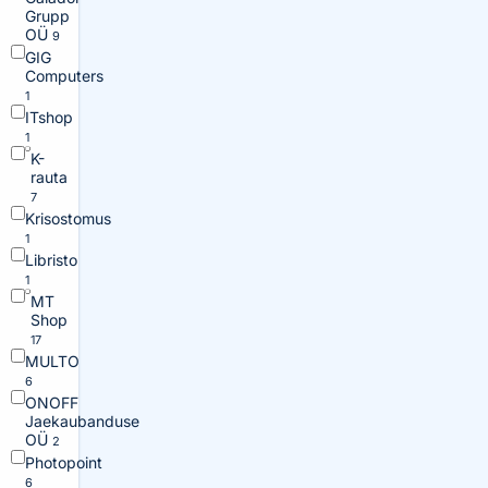
Grupp
OÜ
9
GIG
Computers
1
ITshop
1
K-
rauta
7
Krisostomus
1
Libristo
1
MT
Shop
17
MULTO
6
ONOFF
Jaekaubanduse
OÜ
2
Photopoint
6