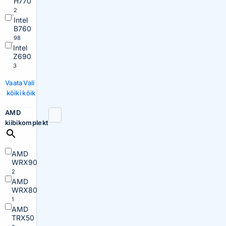
H770
2
Intel
B760
98
Intel
Z690
3
Vaata
Vali
kõiki
kõik
AMD
kiibikomplekt
AMD
WRX90
2
AMD
WRX80
1
AMD
TRX50