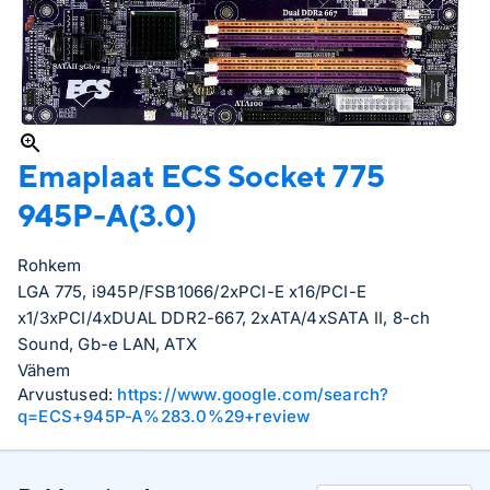
Emaplaat ECS Socket 775
945P-A(3.0)
Rohkem
LGA 775, i945P/FSB1066/2xPCI-E x16/PCI-E
x1/3xPCI/4xDUAL DDR2-667, 2xATA/4xSATA II, 8-ch
Sound, Gb-e LAN, ATX
Vähem
Arvustused:
https://www.google.com/search?
q=ECS+945P-A%283.0%29+review