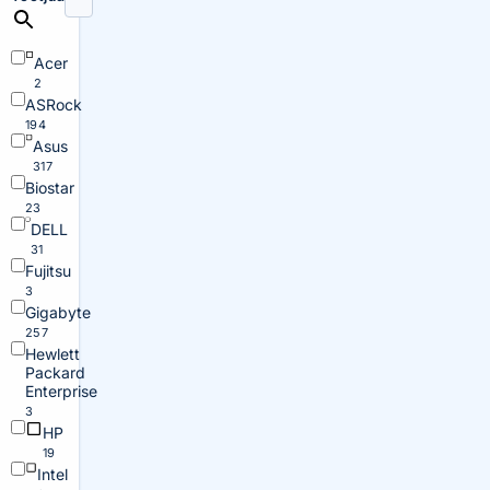
Acer
2
ASRock
194
Asus
317
Biostar
23
DELL
31
Fujitsu
3
Gigabyte
257
Hewlett
Packard
Enterprise
3
HP
19
Intel