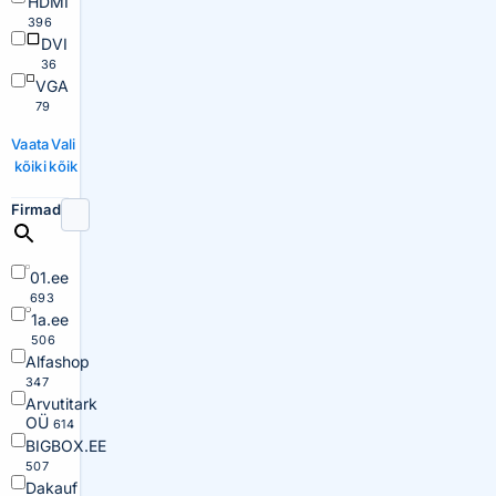
HDMI
396
DVI
36
VGA
79
Vaata
Vali
kõiki
kõik
Firmad
01.ee
693
1a.ee
506
Alfashop
347
Arvutitark
OÜ
614
BIGBOX.EE
507
Dakauf