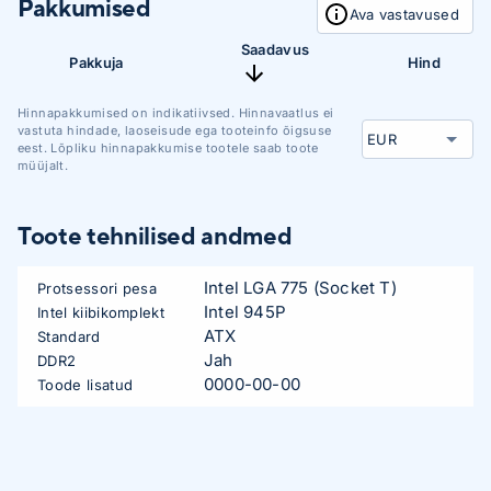
Pakkumised
Ava vastavused
Saadavus
Pakkuja
Hind
Hinnapakkumised on indikatiivsed. Hinnavaatlus ei
vastuta hindade, laoseisude ega tooteinfo õigsuse
eest. Lõpliku hinnapakkumise tootele saab toote
müüjalt.
Toote tehnilised andmed
Intel LGA 775 (Socket T)
Protsessori pesa
Intel 945P
Intel kiibikomplekt
ATX
Standard
Jah
DDR2
0000-00-00
Toode lisatud