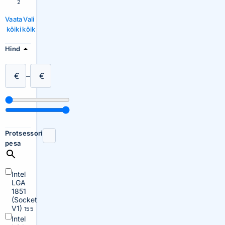
2
Vaata
Vali
kõiki
kõik
Hind
€
–
€
Protsessori
pesa
Intel
LGA
1851
(Socket
V1)
155
Intel