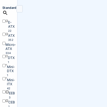
Standard
E-
ATX
22
ATX
352
Micro-
ATX
334
DTX
1
Mini-
DTX
1
Mini-
ITX
42
EEB
3
CEB
1