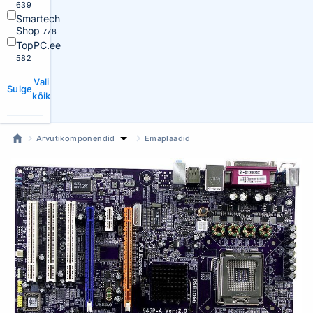
639
Smartech
Shop
778
TopPC.ee
582
Vali
Sulge
kõik
Arvutikomponendid
Emaplaadid