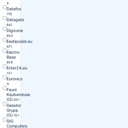
4
Datafox
719
Datagate
641
Digizone
650
Eestipoisid.eu
471
Electro
Base
656
Enter24.eu
721
Euronics
11
Fauni
Kaubanduse
OÜ
651
Galador
Grupp
OÜ
701
GIG
Computers