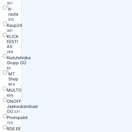
301
K-
rauta
510
Kaup24
391
KLICK
EESTI
AS
268
Kodutehnika
Grupp OÜ
82
MT
Shop
854
MULTO
698
ONOFF
Jaekaubanduse
OÜ
231
Photopoint
720
RDE.EE