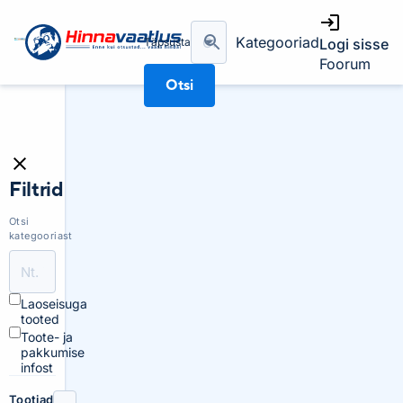
Kategooriad
Täpsusta
Logi sisse
Foorum
Otsi
Filtrid
Otsi
kategooriast
Laoseisuga
tooted
Toote- ja
pakkumise
infost
Tootjad