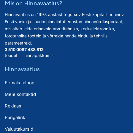
Mis on Hinnavaatlus?
Hinnavaatlus on 1997. aastast tegutsev Eesti kapitalil põhinev,
Eesti vanim ja suurim hinnainfot edastav hinnavõrdlusportaal,
mis aitab leida erinevaid arvutitehnika, koduelektroonika,
fototehnika tooteid ja võrrelda nende hindu ja tehnilisi
parameetreid.
3 510 008
7 488 812
toodet
hinnapakkumist
Hinnavaatlus
Firmakataloog
Meie kontaktid
Reklaam
Pangalink
Valuutakursid