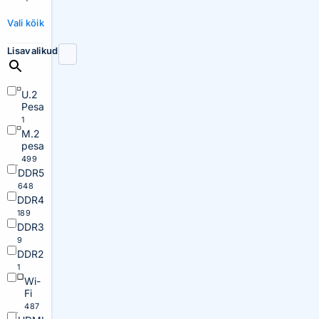
Vali kõik
Lisavalikud
U.2
Pesa
1
M.2
pesa
499
DDR5
648
DDR4
189
DDR3
9
DDR2
1
Wi-
Fi
487