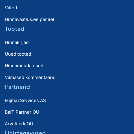
Viited
Hinnavaatlus.ee paneel
Tooted
Hinnakirjad
Uued tooted
Hinnamuudatused
Viimased kommentaarid
Partnerid
Fujitsu Services AS
BaIT Partner OÜ
Arvutitark OÜ
Ühistegevused