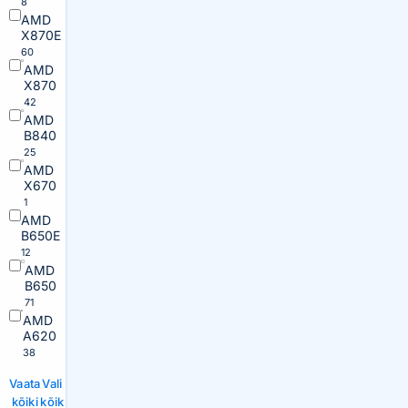
8
AMD
X870E
60
AMD
X870
42
AMD
B840
25
AMD
X670
1
AMD
B650E
12
AMD
B650
71
AMD
A620
38
Vaata
Vali
kõiki
kõik