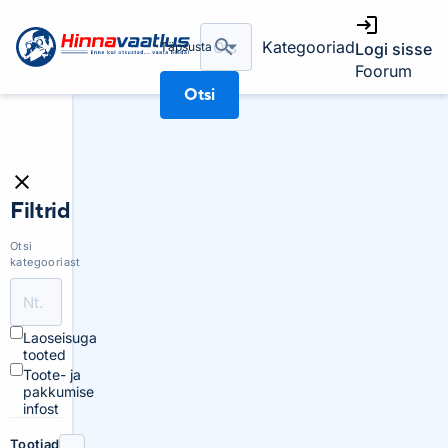
Kategooriad
Täpsusta
Logi sisse
Foorum
Otsi
Filtrid
Otsi
kategooriast
Laoseisuga
tooted
Toote- ja
pakkumise
infost
Tootjad