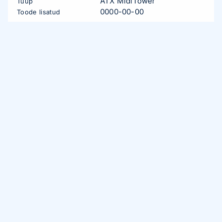
ATX MidiTower
Tüüp
0000-00-00
Toode lisatud