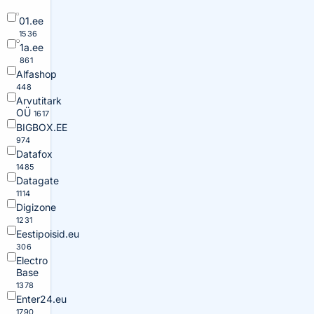
01.ee
1536
1a.ee
861
Alfashop
448
Arvutitark
OÜ
1617
BIGBOX.EE
974
Datafox
1485
Datagate
1114
Digizone
1231
Eestipoisid.eu
306
Electro
Base
1378
Enter24.eu
1790