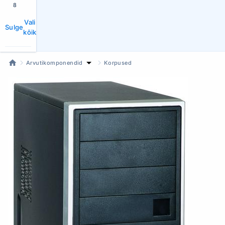
8
Vali
Sulge
kõik
Arvutikomponendid
Korpused