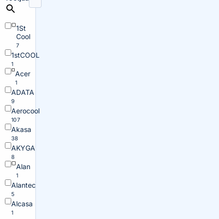
1St
Cool
7
1stCOOL
1
Acer
1
ADATA
9
Aerocool
107
Akasa
38
AKYGA
8
Alan
1
Alantec
5
Alcasa
1