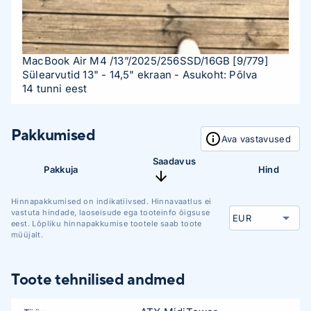
MacBook Air M4 /13”/2025/256SSD/16GB
[9/779]
Sülearvutid 13" - 14,5" ekraan
- Asukoht: Põlva
14 tunni eest
Pakkumised
Ava vastavused
Saadavus
Pakkuja
Hind
Hinnapakkumised on indikatiivsed. Hinnavaatlus ei
vastuta hindade, laoseisude ega tooteinfo õigsuse
eest. Lõpliku hinnapakkumise tootele saab toote
müüjalt.
Toote tehnilised andmed