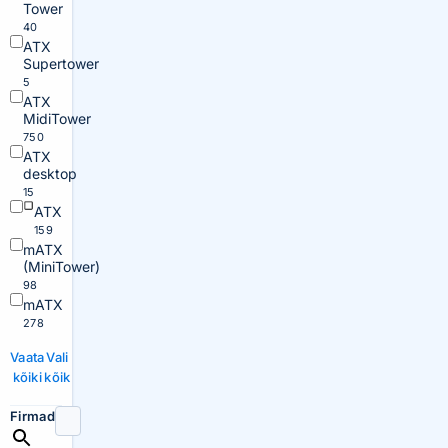
Tower
40
ATX
Supertower
5
ATX
MidiTower
750
ATX
desktop
15
ATX
159
mATX
(MiniTower)
98
mATX
278
Vaata
Vali
kõiki
kõik
Firmad