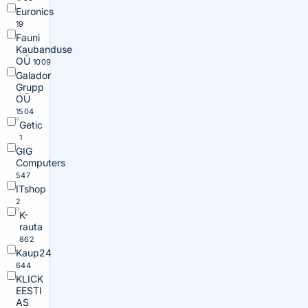
Euronics
19
Fauni
Kaubanduse
OÜ
1009
Galador
Grupp
OÜ
1504
Getic
1
GIG
Computers
547
ITshop
2
K-
rauta
862
Kaup24
644
KLICK
EESTI
AS