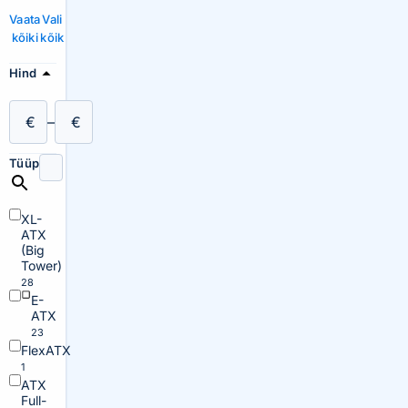
Vaata
Vali
kõiki
kõik
Hind
€
–
€
Tüüp
XL-
ATX
(Big
Tower)
28
E-
ATX
23
FlexATX
1
ATX
Full-