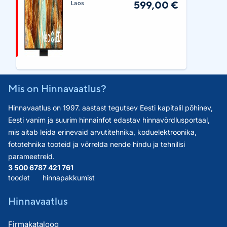
599,00 €
Laos
Mis on Hinnavaatlus?
Hinnavaatlus on 1997. aastast tegutsev Eesti kapitalil põhinev,
Eesti vanim ja suurim hinnainfot edastav hinnavõrdlusportaal,
mis aitab leida erinevaid arvutitehnika, koduelektroonika,
fototehnika tooteid ja võrrelda nende hindu ja tehnilisi
parameetreid.
3 500 678
7 421 761
toodet
hinnapakkumist
Hinnavaatlus
Firmakataloog