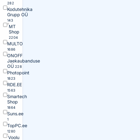
282
Kodutehnika
Grupp OÜ
143
MT
Shop
2204
MULTO
1686
ONOFF
Jaekaubanduse
OÜ
228
Photopoint
1823
RDE.EE
1563
Smartech
Shop
1864
Suns.ee
1
TopPC.ee
1280
Voolu