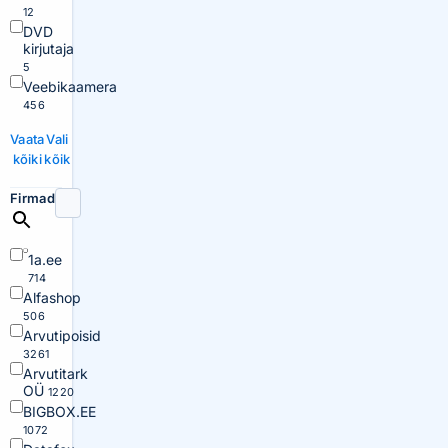
12
DVD
kirjutaja
5
Veebikaamera
456
Vaata
Vali
kõiki
kõik
Firmad
1a.ee
714
Alfashop
506
Arvutipoisid
3261
Arvutitark
OÜ
1220
BIGBOX.EE
1072