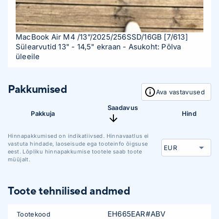
MacBook Air M4 /13”/2025/256SSD/16GB
[7/613]
Sülearvutid 13" - 14,5" ekraan
- Asukoht: Põlva
üleeile
Pakkumised
Ava vastavused
Saadavus
Pakkuja
Hind
Hinnapakkumised on indikatiivsed. Hinnavaatlus ei
vastuta hindade, laoseisude ega tooteinfo õigsuse
eest. Lõpliku hinnapakkumise tootele saab toote
müüjalt.
Toote tehnilised andmed
EH665EAR#ABV
Tootekood