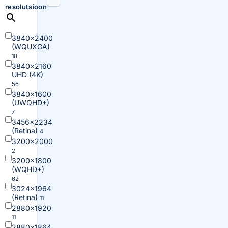
resolutsioon
3840×2400
(WQUXGA)
10
3840×2160
UHD (4K)
56
3840×1600
(UWQHD+)
7
3456×2234
(Retina)
4
3200×2000
2
3200×1800
(WQHD+)
62
3024×1964
(Retina)
11
2880×1920
11
2880×1864