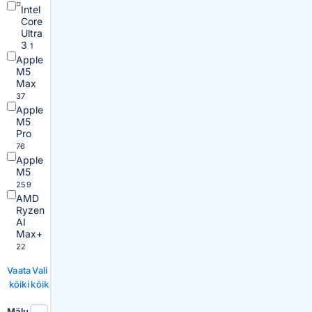
Intel
Core
Ultra
3
1
Apple
M5
Max
37
Apple
M5
Pro
76
Apple
M5
259
AMD
Ryzen
AI
Max+
22
Vaata
Vali
kõiki
kõik
Mälu