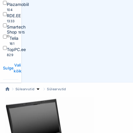
Plazamobiil
104
RDE.EE
1333
Smartech
Shop
1915
Telia
161
TopPC.ee
829
Vali
Sulge
kõik
Sülearvutid
Sülearvutid