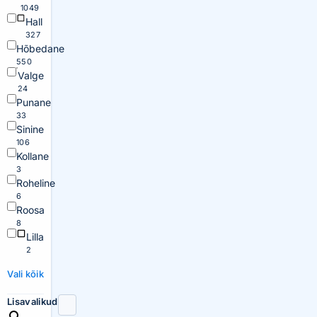
1049
Hall
327
Hõbedane
550
Valge
24
Punane
33
Sinine
106
Kollane
3
Roheline
6
Roosa
8
Lilla
2
Vali kõik
Lisavalikud