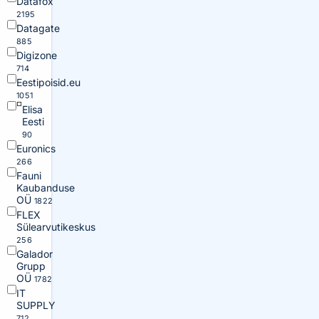
Datafox
2195
Datagate
885
Digizone
714
Eestipoisid.eu
1051
Elisa
Eesti
90
Euronics
266
Fauni
Kaubanduse
OÜ
1822
FLEX
Sülearvutikeskus
256
Galador
Grupp
OÜ
1782
IT
SUPPLY
712