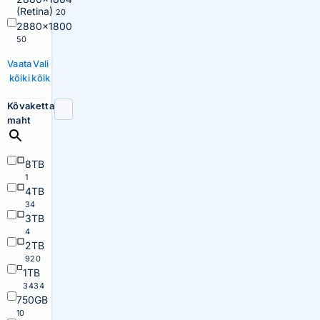
(Retina)
20
2880×1800
50
Vaata
Vali
kõiki
kõik
Kõvaketta
maht
8TB
1
4TB
34
3TB
4
2TB
920
1TB
3434
750GB
10