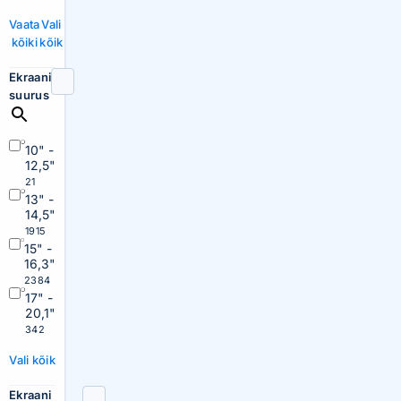
Vaata
Vali
kõiki
kõik
Ekraani
suurus
10" -
12,5"
21
13" -
14,5"
1915
15" -
16,3"
2384
17" -
20,1"
342
Vali kõik
Ekraani