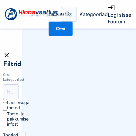
Kategooriad
Täpsusta
Logi sisse
Foorum
Otsi
Filtrid
Otsi
kategooriast
Laoseisuga
tooted
Toote- ja
pakkumise
infost
Tootjad