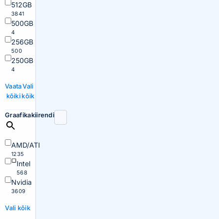
512GB
3841
500GB
4
256GB
500
250GB
4
Vaata
Vali
kõiki
kõik
Graafikakiirendi
AMD/ATI
1235
Intel
568
Nvidia
3609
Vali kõik