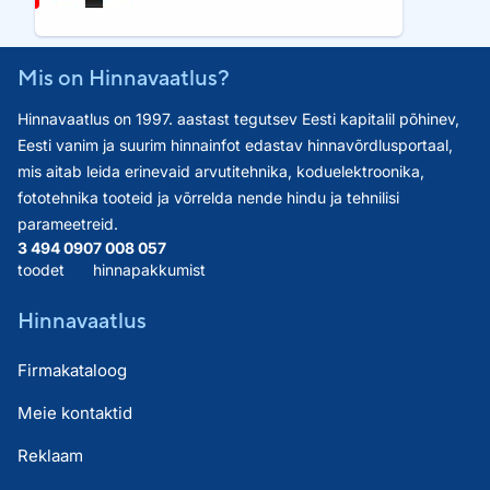
Mis on Hinnavaatlus?
Hinnavaatlus on 1997. aastast tegutsev Eesti kapitalil põhinev,
Eesti vanim ja suurim hinnainfot edastav hinnavõrdlusportaal,
mis aitab leida erinevaid arvutitehnika, koduelektroonika,
fototehnika tooteid ja võrrelda nende hindu ja tehnilisi
parameetreid.
3 494 090
7 008 057
toodet
hinnapakkumist
Hinnavaatlus
Firmakataloog
Meie kontaktid
Reklaam