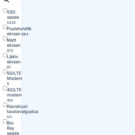
SSD
seade
5333
Puutetundlik
ekraan
684
Matt
ekraan
972
Läikiv
ekraan
67
5G/LTE
Modem
9
4G/LTE
modem
109
Klaviatuuri
taustavalgustus
511
Blu-
Ray
seade