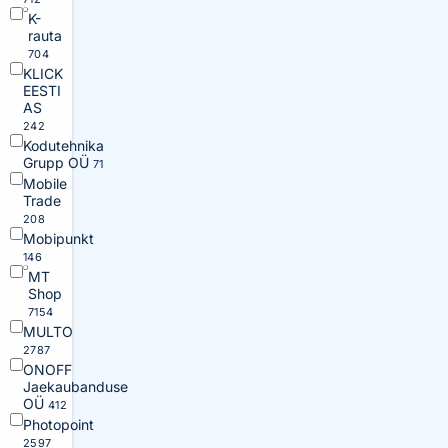
K-
rauta
704
KLICK
EESTI
AS
242
Kodutehnika
Grupp OÜ
71
Mobile
Trade
208
Mobipunkt
146
MT
Shop
7154
MULTO
2787
ONOFF
Jaekaubanduse
OÜ
412
Photopoint
2597