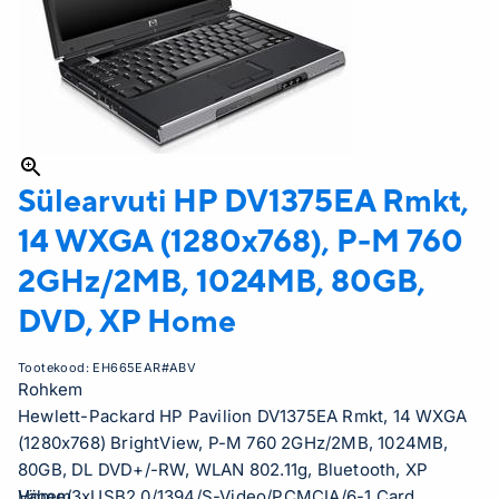
Sülearvuti HP
DV1375EA Rmkt,
14 WXGA (1280x768), P-M 760
2GHz/2MB, 1024MB, 80GB,
DVD, XP Home
Tootekood:
EH665EAR#ABV
Rohkem
Hewlett-Packard HP Pavilion DV1375EA Rmkt, 14 WXGA
(1280x768) BrightView, P-M 760 2GHz/2MB, 1024MB,
80GB, DL DVD+/-RW, WLAN 802.11g, Bluetooth, XP
Home/3xUSB2.0/1394/S-Video/PCMCIA/6-1 Card
Vähem