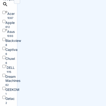
Acer
1087
Apple
612
Asus
1093
Blackview
8
Captiva
6
Chuwi
6
DELL
1115
Dream
Machines
62
GEEKOM
1
Getac
2