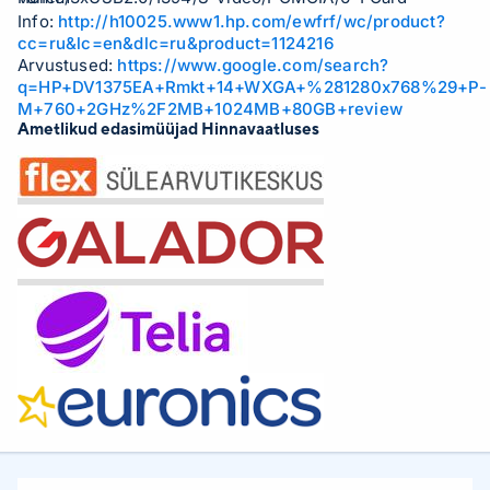
Info:
http://h10025.www1.hp.com/ewfrf/wc/product?
reader/Remote control/2.42Kg/Arabian kbd. loc.
cc=ru&lc=en&dlc=ru&product=1124216
Arvustused:
https://www.google.com/search?
q=HP+DV1375EA+Rmkt+14+WXGA+%281280x768%29+P-
M+760+2GHz%2F2MB+1024MB+80GB+review
Ametlikud edasimüüjad Hinnavaatluses