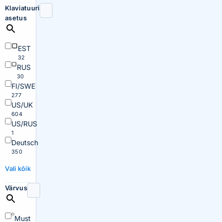
Klaviatuuri
asetus
EST
32
RUS
30
FI/SWE
277
US/UK
604
US/RUS
1
Deutsch
350
Vali kõik
Värvus
Must