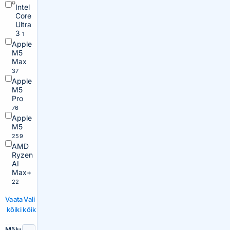
Intel
Core
Ultra
3
1
Apple
M5
Max
37
Apple
M5
Pro
76
Apple
M5
259
AMD
Ryzen
AI
Max+
22
Vaata
Vali
kõiki
kõik
Mälu