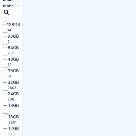
maht
128GB
34
96GB
2
64GB
707
48GB
79
36GB
31
32GB
2403
24GB
808
18GB
2
16GB
3851
12GB
67