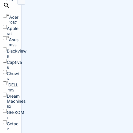
Acer
1087
Apple
612
Asus
1093
Blackview
8
Captiva
6
Chuwi
6
DELL
1115
Dream
Machines
62
GEEKOM
1
Getac
2