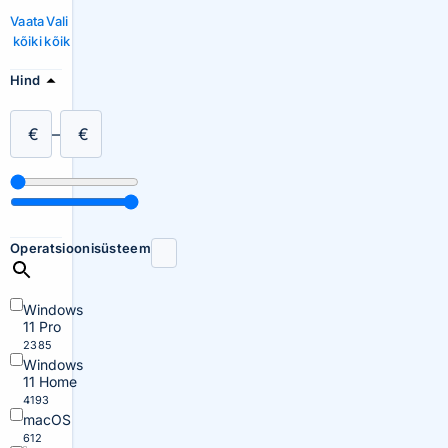
Vaata
Vali
kõiki
kõik
Hind
€
–
€
Operatsioonisüsteem
Windows
11 Pro
2385
Windows
11 Home
4193
macOS
612