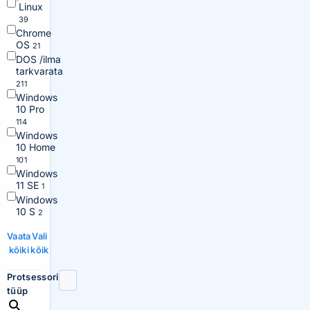
Linux
39
Chrome
OS
21
DOS /ilma
tarkvarata
211
Windows
10 Pro
114
Windows
10 Home
101
Windows
11 SE
1
Windows
10 S
2
Vaata
Vali
kõiki
kõik
Protsessori
tüüp