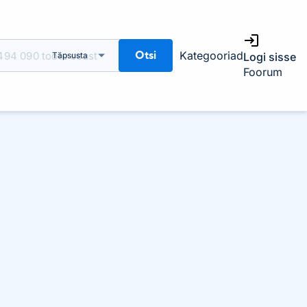
Otsi
Kategooriad
Täpsusta
Logi sisse
Foorum