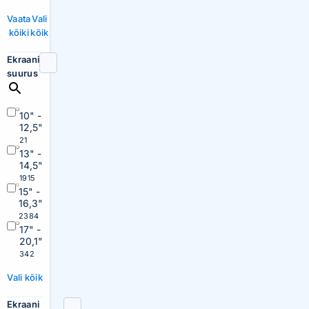
Vaata
Vali
kõiki
kõik
Ekraani
suurus
10" -
12,5"
21
13" -
14,5"
1915
15" -
16,3"
2384
17" -
20,1"
342
Vali kõik
Ekraani