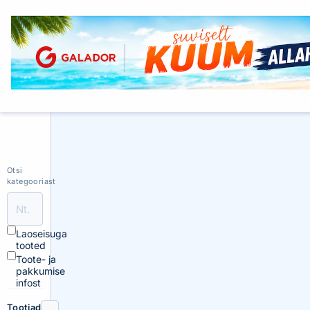
Otsi
kategooriast
Laoseisuga
tooted
Toote- ja
pakkumise
infost
Tootjad